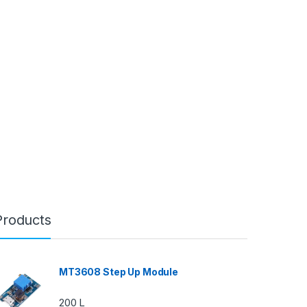
Products
MT3608 Step Up Module
200
L