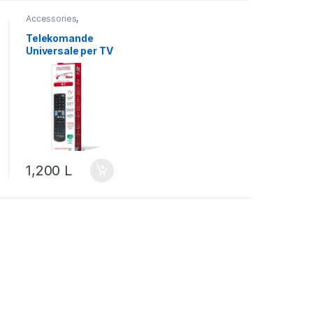
Accessories
,
Accessory
,
Componente
,
Media
,
Telekomande
Telekomanda
Universale per TV
JL3084
1,200
L