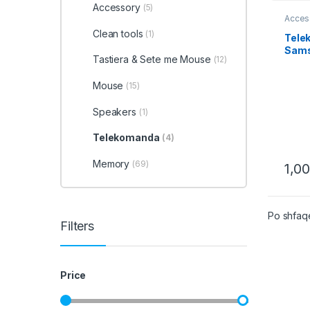
Accessory
(5)
Acces
Comp
Clean tools
(1)
Telek
Tele
Sams
Tastiera & Sete me Mouse
(12)
JL17
Mouse
(15)
Speakers
(1)
Telekomanda
(4)
Memory
(69)
1,0
Po shfaqe
Filters
Price