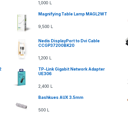
1,000
L
Magnifying Table Lamp MAGL2WT
9,500
L
Nedis DisplayPort to Dvi Cable
CCGP37200BK20
1,200
L
2
TP-Link Gigabit Network Adapter
UE306
2,400
L
Bashkues AUX 3.5mm
500
L