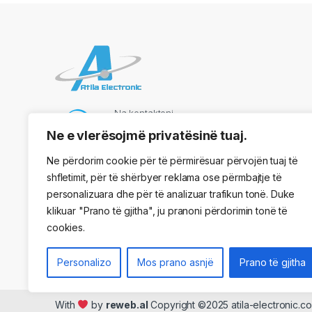
Na kontaktoni
069 73 48 717
Ne e vlerësojmë privatësinë tuaj.
Ne përdorim cookie për të përmirësuar përvojën tuaj të
shfletimit, për të shërbyer reklama ose përmbajtje të
Adresa
personalizuara dhe për të analizuar trafikun tonë. Duke
Kryqezimi Vasil Shaanto, ngjitur me dyqanin One, Tirane
klikuar "Prano të gjitha", ju pranoni përdorimin tonë të
cookies.
Personalizo
Mos prano asnjë
Prano të gjitha
With
by
reweb.al
Copyright ©2025 atila-electronic.co