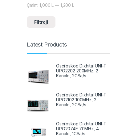
Çmim:
1,000 L
—
1,200 L
Çmimi më i ulët
Çmimi më i lartë
Filtroji
Latest Products
Osciloskop Dixhital UNI-T
UPO2202 200MHz, 2
Kanale, 2GSa/s
Osciloskop Dixhital UNI-T
UPO2102 100MHz, 2
Kanale, 2GSa/s
Osciloskop Dixhital UNI-T
UPO2074E 70MHz, 4
Kanale, 1GSa/s