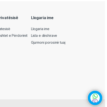
privatësisë
Llogaria ime
vatesisë
Llogaria ime
shtet e Përdorimit
Lista e dëshirave
Gjurmoni porosinë tuaj