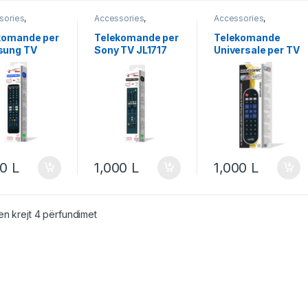
sories
,
Accessories
,
Accessories
,
onente
,
Media
,
Accessory
,
Accessory
,
omanda
Componente
,
Media
,
Componente
,
komande per
Telekomande per
Telekomande
Telekomanda
Telekomanda
ung TV
Sony TV JL1717
Universale per TV
16
JL1713
00
L
1,000
L
1,000
L
n krejt 4 përfundimet