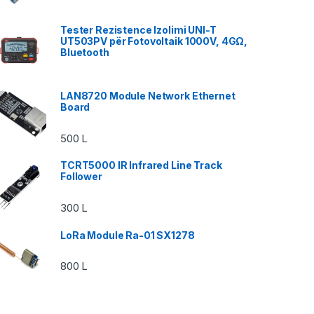
Tester Rezistence Izolimi UNI-T
UT503PV për Fotovoltaik 1000V, 4GΩ,
Bluetooth
LAN8720 Module Network Ethernet
Board
500
L
TCRT5000 IR Infrared Line Track
Follower
300
L
LoRa Module Ra-01 SX1278
800
L