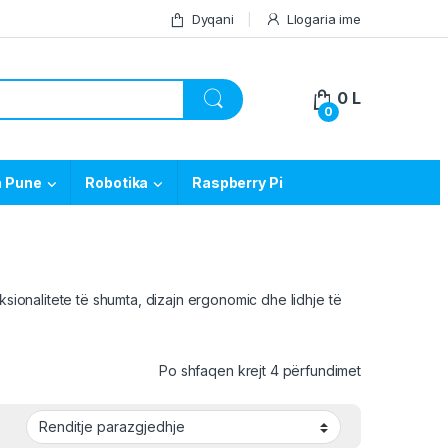
Dyqani
Llogaria ime
0
L
0
a Pune
Robotika
Raspberry Pi
ksionalitete të shumta, dizajn ergonomic dhe lidhje të
Po shfaqen krejt 4 përfundimet