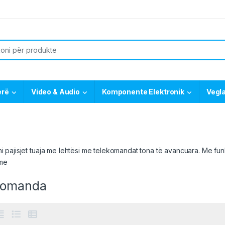
or:
erë
Video & Audio
Komponente Elektronik
Vegl
ni pajisjet tuaja me lehtësi me telekomandat tona të avancuara. Me fun
me
komanda