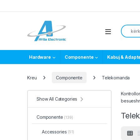
Skip to navigation
Skip to content
Search f
Open
Hardware
Componente
Kabuj & Adapt
Kreu
Componente
Telekomanda
Kontrollo
Show All Categories
besuesh
Tele
Componente
(139)
Accessories
(51)