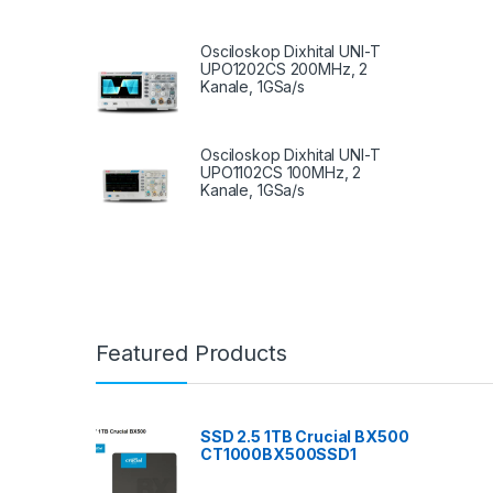
Osciloskop Dixhital UNI-T
UPO1202CS 200MHz, 2
Kanale, 1GSa/s
Osciloskop Dixhital UNI-T
UPO1102CS 100MHz, 2
Kanale, 1GSa/s
Featured Products
SSD 2.5 1TB Crucial BX500
CT1000BX500SSD1