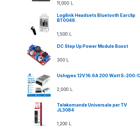
11,000
L
Logilink Headsets Bluetooth Earclip
BT0046
1,500
L
DC Step Up Power Module Boost
300
L
Ushqyes 12V 16.6A 200 Watt S-200-1
2,000
L
Telekomande Universale per TV
JL3084
1,200
L