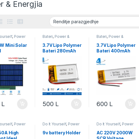
r & Energjia
Yourself
,
Power
Bateri
,
Power &
Bateri
,
Power &
gjia
,
Robotika
Energjia
,
Power
Energjia
Supply
W Mini Solar
3.7V Lipo Polymer
3.7V Lipo Polymer
l
Bateri 280mAh
Bateri 400mAh
0
L
500
L
600
L
Yourself
,
Power
Do It Yourself
,
Power
Do It Yourself
,
Power
gjia
,
Robotika
& Energjia
,
Robotika
& Energjia
,
Robotika
50A High
9v battery Holder
AC 220V 2000W
nt Ideal
SCR Voltage