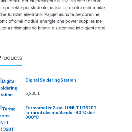
et janë ideale për eksperimente STEM, sisteme rezervë
je perfekte për studentë, maker-a, teknikë elektronikë
e furnizim elektronik. Pajisjet mund të përdoren në
ctronic ofrojmë module energjie dhe power supplies me
t tona ndihmojnë në krijimin e sistemeve inteligjente dhe
Products
Digital Soldering Station
5,200
L
Termometër 2-në-1 UNI-T UT320T
Infrared dhe me Sondë -40°C deri
300°C