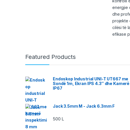
kontrolli
energjie 
dhe profe
projekte 
cilësi të
efikase p
Featured Products
Endoskop Industrial UNI-T UT667 me
Sondë 1m, Ekran IPS 4.3″ dhe Kamerë
IP67
Jack 3.5mm M - Jack 6.3mm F
500
L