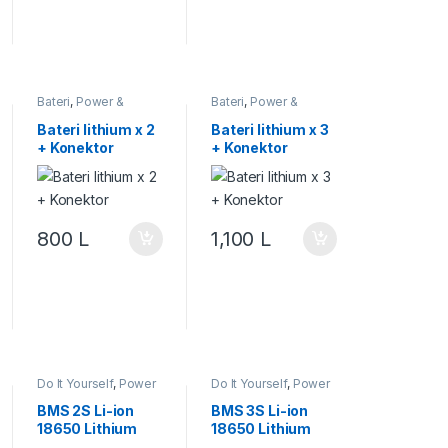
Bateri
,
Power &
Bateri
,
Power &
Energjia
,
Robotika
Energjia
,
Robotika
Bateri lithium x 2
Bateri lithium x 3
+ Konektor
+ Konektor
800
L
1,100
L
Do It Yourself
,
Power
Do It Yourself
,
Power
& Energjia
,
Robotika
& Energjia
,
Robotika
BMS 2S Li-ion
BMS 3S Li-ion
18650 Lithium
18650 Lithium
Battery Charger
Battery Charger