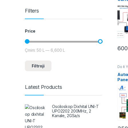
Diod
Solar
Filters
Price
60
Çmim:
50 L
—
6,600 L
Çmimi më i ulët
Çmimi më i lartë
Filtroji
Do It 
& Ener
Auto
Panel
Char
Latest Products
Osciloskop Dixhital UNI-T
UPO2202 200MHz, 2
Kanale, 2GSa/s