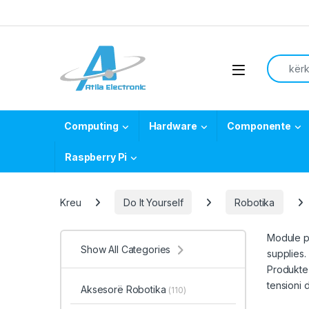
Skip to navigation
Skip to content
Search f
Open
Computing
Hardware
Componente
Raspberry Pi
Kreu
Do It Yourself
Robotika
Module
p
Show All Categories
supplies.
Produkte 
tensioni 
Aksesorë Robotika
(110)