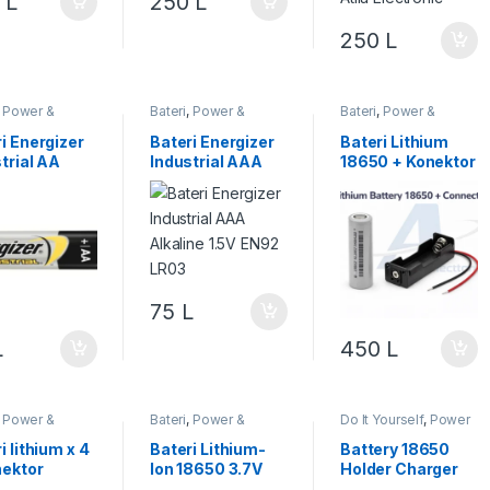
0
L
250
L
250
L
,
Power &
Bateri
,
Power &
Bateri
,
Power &
ia
Energjia
,
Robotika
Energjia
,
Robotika
i Energizer
Bateri Energizer
Bateri Lithium
trial AA
Industrial AAA
18650 + Konektor
ine 1.5V
Alkaline 1.5V
EN92
75
L
L
450
L
,
Power &
Bateri
,
Power &
Do It Yourself
,
Power
ia
,
Robotika
Energjia
,
Robotika
& Energjia
,
Robotika
i lithium x 4
Bateri Lithium-
Battery 18650
nektor
Ion 18650 3.7V
Holder Charger
2600mAh e
Module 5v / 12v