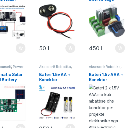
e Module për
Regulator
 Controller
0
L
50
L
450
L
Yourself
,
Power
Aksesorë Robotika
,
Aksesorë Robotika
,
gjia
,
Robotika
Do It Yourself
,
Power
Do It Yourself
,
Power
& Energjia
,
Robotika
& Energjia
,
Robotika
matic Solar
Bateri 1.5v AA +
Bateri 1.5v AAA +
 Battery
Konektor
Konektor
ger Board