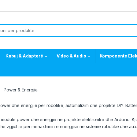
or:
Kabuj & Adapterë
Video & Audio
Komponente Elek
Power & Energjia
ower dhe energjie për robotikë, automatizim dhe p
rojekte DIY
. Batt
module power dhe energjie në projekte elektronike dhe Arduino. Kjo
dhe zgjidhje për menaxhimin e energjisë në sisteme robotike dhe auto