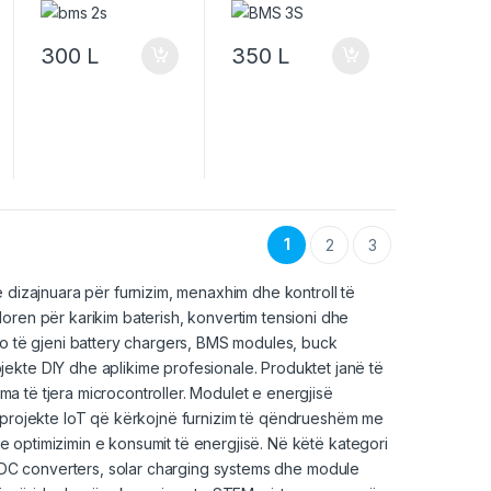
300
L
350
L
1
2
3
 dizajnuara për furnizim, menaxhim dhe kontroll të
oren për karikim baterish, konvertim tensioni dhe
do të gjeni battery chargers, BMS modules, buck
ekte DIY dhe aplikime profesionale. Produktet janë të
a të tjera microcontroller. Modulet e energjisë
projekte IoT
që kërkojnë furnizim të qëndrueshëm me
dhe optimizimin e konsumit të energjisë. Në këtë kategori
-DC converters, solar charging systems dhe module