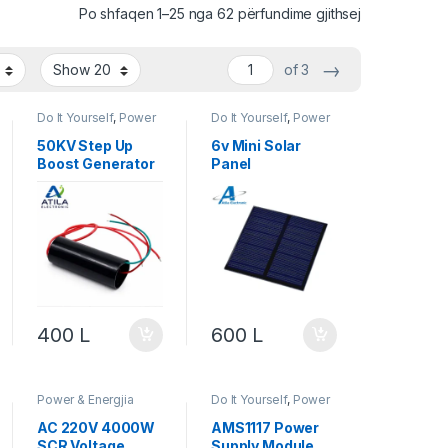
Po shfaqen 1–25 nga 62 përfundime gjithsej
→
of 3
Do It Yourself
,
Power
Do It Yourself
,
Power
& Energjia
,
Robotika
,
& Energjia
,
Robotika
Sensor
50KV Step Up
6v Mini Solar
Boost Generator
Panel
Module
400
L
600
L
Power & Energjia
Do It Yourself
,
Power
& Energjia
,
Robotika
AC 220V 4000W
AMS1117 Power
SCR Voltage
Supply Module