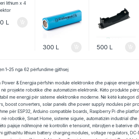
Rikarikueshme
00
L
300
L
500
L
n 1–25 nga 62 përfundime gjithsej
 Power & Energjia përfshin module elektronike dhe pajisje energjie të
 në projekte robotike dhe automatizim elektronik. Këto produkte përd
stabil me energji për sisteme elektronike moderne. Në këtë kategori 
s, boost converters, solar panels dhe power supply modules për proj
shme për ESP32,
Arduino
compatible boards, Raspberry Pi dhe platform
 në robotikë,
Smart Home
, sisteme sigurie, automatizim industrial dhe
Këto pajisje ndihmojnë në kontrollin e tensionit, mbrojtjen e baterive 
i gjithashtu lithium battery
charging modules
, voltage regulators, DC