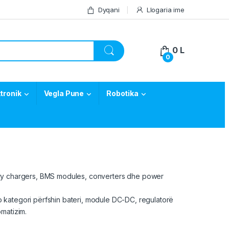
Dyqani
Llogaria ime
0
L
0
tronik
Vegla Pune
Robotika
ery chargers,
BMS
modules, converters dhe power
 kategori përfshin bateri, module DC-DC, regulatorë
matizim.