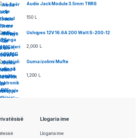
Audio Jack Module 3.5mm TRRS
150
L
Ushqyes 12V 16.6A 200 Watt S-200-12
2,000
L
Guma izolimi Mufte
1,200
L
privatësisë
Llogaria ime
vatesisë
Llogaria ime