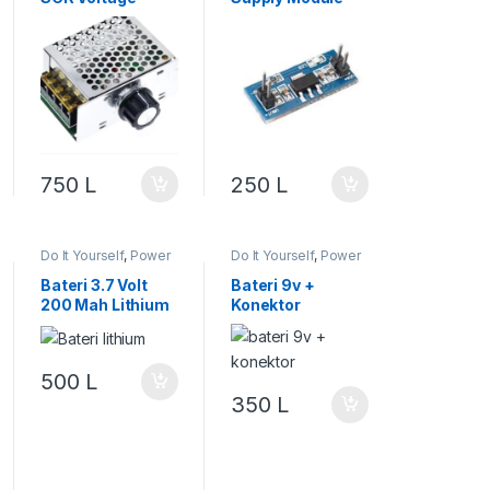
Regulator
750
L
250
L
Do It Yourself
,
Power
Do It Yourself
,
Power
& Energjia
,
Robotika
& Energjia
,
Robotika
Bateri 3.7 Volt
Bateri 9v +
200 Mah Lithium
Konektor
Polimer
500
L
350
L