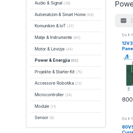
Powe
Audio & Signal
(38)
Automatizim & Smart Home
(68)
Komunikim & IoT
(37)
Do It 
Matje & Instrumente
(80)
& Ener
12V 3
Pane
Motor & Lëvizje
(44)
Power & Energjia
(62)
Projekte & Starter Kit
(75)
Accessore Robotika
(23)
Microcontroller
(34)
80
Module
(11)
Sensor
(8)
Do It 
& Ener
80V 
Curre