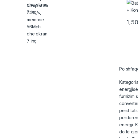
1,5
Po shfaqe
Kategoria
energjisë
furnizim 
converter
përshtat
përdoren
energji. 
do të gjen