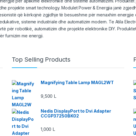
 energjie për aplikime elektronike dhe sisteme automatizimi. Produkt
dhe projekte smart technology. Modulet Power & Energjia janë zgjedh
sionistë që kërkojnë zgjidhje të besueshme për menaxhim energjie dh
edukative, sisteme industriale dhe automatizim modern. Te Atila Ele
 lartë për robotikë, automatizim dhe projekte elektronike DIY. Produkte
ër furnizim me energji.
Top Selling Products
Magnifying Table Lamp MAGL2WT
9,500
L
Nedis DisplayPort to Dvi Adapter
CCGP37250BK02
1,000
L