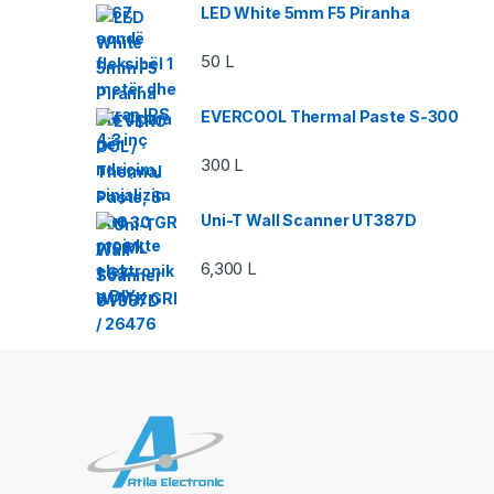
LED White 5mm F5 Piranha
50
L
EVERCOOL Thermal Paste S-300
300
L
Uni-T Wall Scanner UT387D
6,300
L