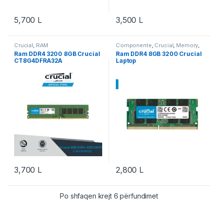
5,700
L
3,500
L
Crucial
,
RAM
Componente
,
Crucial
,
Memory
,
RAM
Ram DDR4 3200 8GB Crucial
Ram DDR4 8GB 3200 Crucial
CT8G4DFRA32A
Laptop
3,700
L
2,800
L
Po shfaqen krejt 6 përfundimet