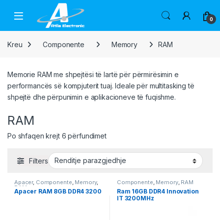
Skip to navigation
Skip to content
Open
0
Kreu
Componente
Memory
RAM
Memorie RAM me shpejtësi të lartë për përmirësimin e
performancës së kompjuterit tuaj. Ideale për multitasking të
shpejtë dhe përpunimin e aplikacioneve të fuqishme.
RAM
Po shfaqen krejt 6 përfundimet
Filters
Apacer
,
Componente
,
Memory
,
Componente
,
Memory
,
RAM
RAM
Apacer RAM 8GB DDR4 3200
Ram 16GB DDR4 Innovation
IT 3200MHz