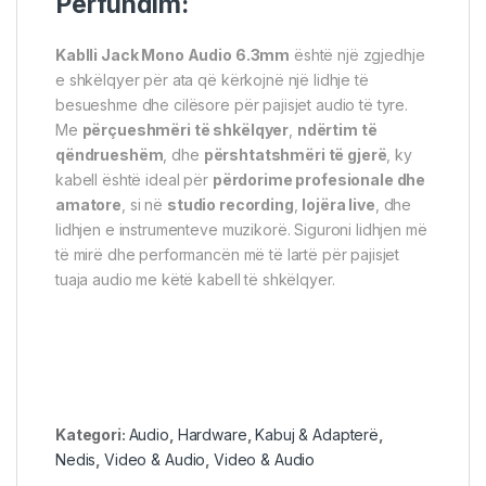
Përfundim:
Kablli Jack Mono Audio 6.3mm
është një zgjedhje
e shkëlqyer për ata që kërkojnë një lidhje të
besueshme dhe cilësore për pajisjet audio të tyre.
Me
përçueshmëri të shkëlqyer
,
ndërtim të
qëndrueshëm
, dhe
përshtatshmëri të gjerë
, ky
kabell është ideal për
përdorime profesionale dhe
amatore
, si në
studio recording
,
lojëra live
, dhe
lidhjen e instrumenteve muzikorë. Siguroni lidhjen më
të mirë dhe performancën më të lartë për pajisjet
tuaja audio me këtë kabell të shkëlqyer.
Kategori:
Audio
,
Hardware
,
Kabuj & Adapterë
,
Nedis
,
Video & Audio
,
Video & Audio