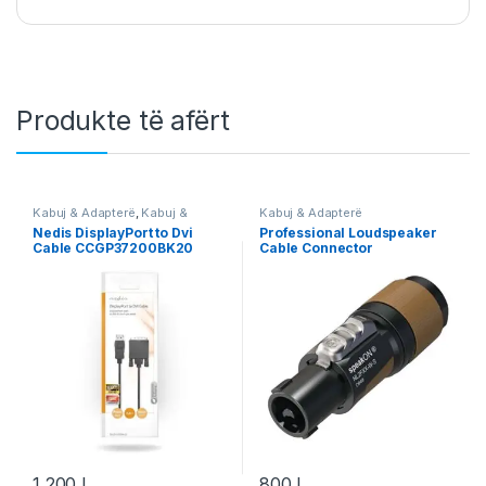
Produkte të afërt
Kabuj & Adapterë
,
Kabuj &
Kabuj & Adapterë
Adapterë DisplayPort
,
Nedis
Nedis DisplayPort to Dvi
Professional Loudspeaker
Cable CCGP37200BK20
Cable Connector
1,200
L
800
L