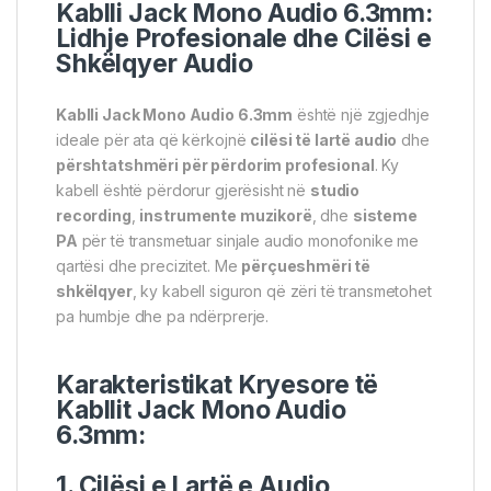
Kablli
Jack Mono
Audio 6.3mm:
Lidhje Profesionale dhe Cilësi e
Shkëlqyer Audio
Kablli Jack Mono Audio 6.3mm
është një zgjedhje
ideale për ata që kërkojnë
cilësi të lartë audio
dhe
përshtatshmëri për përdorim profesional
. Ky
kabell është përdorur gjerësisht në
studio
recording
,
instrumente muzikorë
, dhe
sisteme
PA
për të transmetuar sinjale audio monofonike me
qartësi dhe precizitet. Me
përçueshmëri të
shkëlqyer
, ky kabell siguron që zëri të transmetohet
pa humbje dhe pa ndërprerje.
Karakteristikat Kryesore të
Kabllit Jack Mono Audio
6.3mm:
1. Cilësi e Lartë e Audio