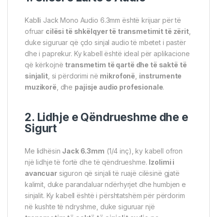
Kablli Jack Mono Audio 6.3mm është krijuar për të
ofruar
cilësi të shkëlqyer të transmetimit të zërit
,
duke siguruar që çdo sinjal audio të mbetet i pastër
dhe i paprekur. Ky kabell është ideal për aplikacione
që kërkojnë
transmetim të qartë dhe të saktë të
sinjalit
, si përdorimi në
mikrofonë
,
instrumente
muzikorë
, dhe
pajisje audio profesionale
.
2. Lidhje e Qëndrueshme dhe e
Sigurt
Me lidhësin
Jack 6.3mm
(1/4 inç), ky kabell ofron
një lidhje të fortë dhe të qëndrueshme.
Izolimi i
avancuar
siguron që sinjali të ruajë cilësinë gjatë
kalimit, duke parandaluar ndërhyrjet dhe humbjen e
sinjalit. Ky kabell është i përshtatshëm për përdorim
në kushte të ndryshme, duke siguruar një