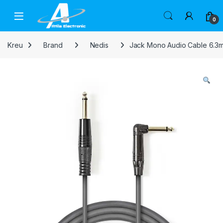
Skip to navigation
Skip to content
Open
0
Kreu
Brand
Nedis
Jack Mono Audio Cable 6.3