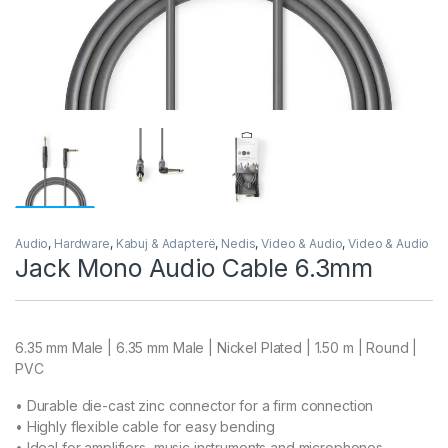
Audio
,
Hardware
,
Kabuj & Adapterë
,
Nedis
,
Video & Audio
,
Video & Audio
Jack Mono Audio Cable 6.3mm
6.35 mm Male | 6.35 mm Male | Nickel Plated | 1.50 m | Round |
PVC
• Durable die-cast zinc connector for a firm connection
• Highly flexible cable for easy bending
• Ideal for amplifiers, music instruments and microphones