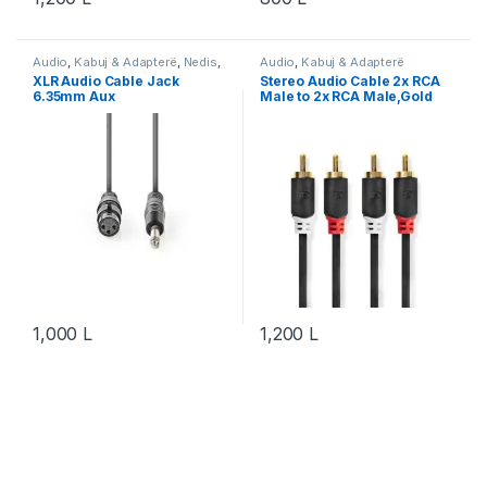
Audio
,
Kabuj & Adapterë
,
Nedis
,
Audio
,
Kabuj & Adapterë
Video & Audio
,
Video & Audio
XLR Audio Cable Jack
Stereo Audio Cable 2x RCA
6.35mm Aux
Male to 2x RCA Male,Gold
Plated, 2.00 m
1,000
L
1,200
L