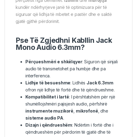
përçuesit nga dëmtimet.
Izolimi
dhe
mbrojtja
kundër ndërhyrjeve janë të optimizuara për të
siguruar që lidhja të mbetet e pastër dhe e saktë
gjatë gjithë përdorimit.
Pse Të Zgjedhni Kabllin Jack
Mono Audio 6.3mm?
Përçueshmëri e shkëlqyer
: Siguron që sinjali
audio të transmetohet pa humbje dhe pa
interferenca.
Lidhje të besueshme
: Lidhës
Jack 6.3mm
ofron një lidhje të fortë dhe të qëndrueshme.
Kompatibilitet i lartë
: I përshtatshëm për një
shumëllojshmëri pajisjesh audio, përfshirë
instrumente muzikorë
,
mikrofonë
, dhe
sisteme audio PA
.
Dizajn i qëndrueshëm
: Ndërtim i fortë dhe i
qëndrueshëm për përdorim të gjatë dhe të