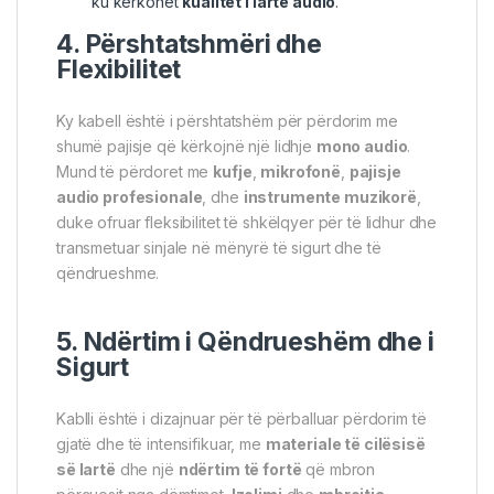
ku kërkohet
kualitet i lartë audio
.
4. Përshtatshmëri dhe
Flexibilitet
Ky kabell është i përshtatshëm për përdorim me
shumë pajisje që kërkojnë një lidhje
mono audio
.
Mund të përdoret me
kufje
,
mikrofonë
,
pajisje
audio profesionale
, dhe
instrumente muzikorë
,
duke ofruar fleksibilitet të shkëlqyer për të lidhur dhe
transmetuar sinjale në mënyrë të sigurt dhe të
qëndrueshme.
5. Ndërtim i Qëndrueshëm dhe i
Sigurt
Kablli është i dizajnuar për të përballuar përdorim të
gjatë dhe të intensifikuar, me
materiale të cilësisë
së lartë
dhe një
ndërtim të fortë
që mbron