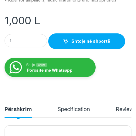
1,000
L
Jack Mono Audio Cable 6.3mm quantity
Shtoje në shportë
Shitja
Online
Porosite me Whatsapp
Përshkrim
Specification
Review