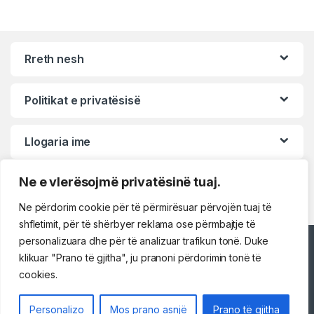
Rreth nesh
Politikat e privatësisë
Llogaria ime
Ne e vlerësojmë privatësinë tuaj.
Ne përdorim cookie për të përmirësuar përvojën tuaj të
shfletimit, për të shërbyer reklama ose përmbajtje të
personalizuara dhe për të analizuar trafikun tonë. Duke
Përshëndetje!
klikuar "Prano të gjitha", ju pranoni përdorimin tonë të
cookies.
Na kontaktoni
Personalizo
Mos prano asnjë
Prano të gjitha