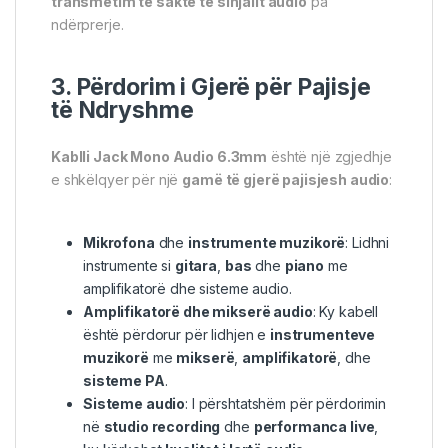
transmetim të saktë të sinjalit audio
pa
ndërprerje.
3. Përdorim i Gjerë për Pajisje
të Ndryshme
Kablli Jack Mono Audio 6.3mm
është një zgjedhje
e shkëlqyer për një
gamë të gjerë pajisjesh audio
:
Mikrofona
dhe
instrumente muzikorë
: Lidhni
instrumente si
gitara
,
bas
dhe
piano
me
amplifikatorë dhe sisteme audio.
Amplifikatorë dhe mikserë audio
: Ky kabell
është përdorur për lidhjen e
instrumenteve
muzikorë
me
mikserë
,
amplifikatorë
, dhe
sisteme PA
.
Sisteme audio
: I përshtatshëm për përdorimin
në
studio recording
dhe
performanca live
,