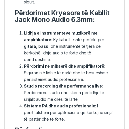
sigurt.
Përdorimet Kryesore të Kabllit
Jack Mono Audio 6.3mm:
Lidhja e instrumenteve muzikorë me
amplifikatorë
: Ky kabell është perfekt për
gitara
,
bass
, dhe instrumente të tjera që
kërkojnë lidhje audio të fortë dhe të
qëndrueshme.
Përdorimi në mikserë dhe amplifikatorë
:
Siguron një lidhje të qartë dhe të besueshme
për sistemet audio profesionale.
Studio recording dhe performanca live
:
Përdorimi në studio dhe skena për lidhje të
sinjalit audio me cilësi të lartë.
Sisteme PA dhe audio profesionale
: I
përshtatshëm për aplikacione që kërkojnë sinjal
të pastër dhe të fortë.