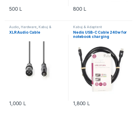
500
L
800
L
Audio
,
Hardware
,
Kabuj &
Kabuj & Adapterë
Adapterë
,
Nedis
,
Video & Audio
,
XLR Audio Cable
Nedis USB-C Cable 240w for
Video & Audio
notebook charging
CCGL60710BK20
1,000
L
1,800
L