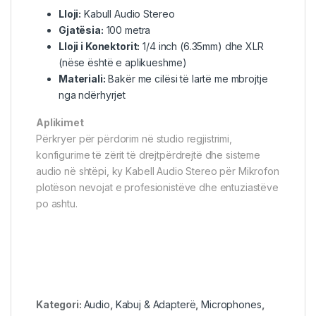
Lloji:
Kabull Audio Stereo
Gjatësia:
100 metra
Lloji i Konektorit:
1/4 inch (6.35mm) dhe XLR
(nëse është e aplikueshme)
Materiali:
Bakër me cilësi të lartë me mbrojtje
nga ndërhyrjet
Aplikimet
Përkryer për përdorim në studio regjistrimi,
konfigurime të zërit të drejtpërdrejtë dhe sisteme
audio në shtëpi, ky Kabell Audio Stereo për Mikrofon
plotëson nevojat e profesionistëve dhe entuziastëve
po ashtu.
Kategori:
Audio
,
Kabuj & Adapterë
,
Microphones
,