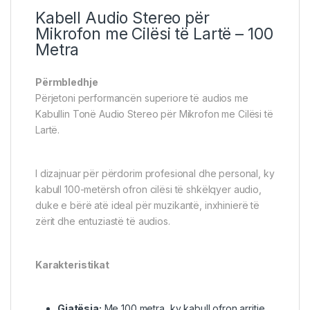
Kabell Audio
Stereo për
Mikrofon me Cilësi të Lartë – 100
Metra
Përmbledhje
Përjetoni performancën superiore të audios me
Kabullin Tonë Audio Stereo për Mikrofon me Cilësi të
Lartë.
I dizajnuar për përdorim profesional dhe personal, ky
kabull 100-metërsh ofron cilësi të shkëlqyer audio,
duke e bërë atë ideal për muzikantë, inxhinierë të
zërit dhe entuziastë të audios.
Karakteristikat
Gjatësia:
Me 100 metra, ky kabull ofron arritje