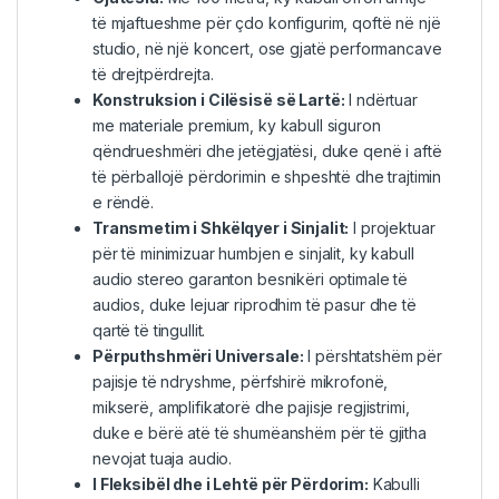
të mjaftueshme për çdo konfigurim, qoftë në një
studio, në një koncert, ose gjatë performancave
të drejtpërdrejta.
Konstruksion i Cilësisë së Lartë:
I ndërtuar
me materiale premium, ky kabull siguron
qëndrueshmëri dhe jetëgjatësi, duke qenë i aftë
të përballojë përdorimin e shpeshtë dhe trajtimin
e rëndë.
Transmetim i Shkëlqyer i Sinjalit:
I projektuar
për të minimizuar humbjen e sinjalit, ky kabull
audio stereo garanton besnikëri optimale të
audios, duke lejuar riprodhim të pasur dhe të
qartë të tingullit.
Përputhshmëri Universale:
I përshtatshëm për
pajisje të ndryshme, përfshirë mikrofonë,
mikserë, amplifikatorë dhe pajisje regjistrimi,
duke e bërë atë të shumëanshëm për të gjitha
nevojat tuaja audio.
I Fleksibël dhe i Lehtë për Përdorim:
Kabulli