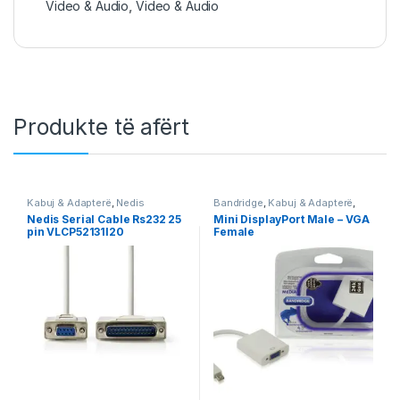
Video & Audio
,
Video & Audio
Produkte të afërt
Kabuj & Adapterë
,
Nedis
Bandridge
,
Kabuj & Adapterë
,
Kabuj & Adapterë DisplayPort
,
Nedis Serial Cable Rs232 25
Mini DisplayPort Male – VGA
VGA & DVI
pin VLCP52131I20
Female