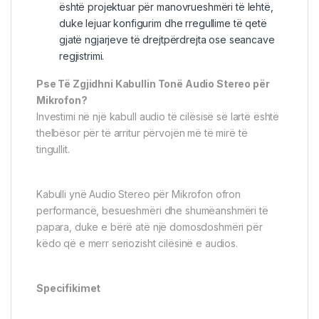
është projektuar për manovrueshmëri të lehtë,
duke lejuar konfigurim dhe rregullime të qetë
gjatë ngjarjeve të drejtpërdrejta ose seancave
regjistrimi.
Pse Të Zgjidhni Kabullin Tonë Audio Stereo për
Mikrofon?
Investimi në një kabull audio të cilësisë së lartë është
thelbësor për të arritur përvojën më të mirë të
tingullit.
Kabulli ynë Audio Stereo për Mikrofon ofron
performancë, besueshmëri dhe shumëanshmëri të
papara, duke e bërë atë një domosdoshmëri për
këdo që e merr seriozisht cilësinë e audios.
Specifikimet