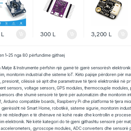
Pressure
0
L
300
L
3,200
L
n 1–25 nga 80 përfundime gjithsej
 Matje & Instrumente përfshin një gamë të gjerë sensorësh elektron
im, monitorim industrial dhe sisteme IoT. Këto pajisje përdoren për mat
, presionit, cilësisë së ajrit dhe parametrave të tjerë elektronikë në 
rent sensors, voltage sensors, GPS modules, thermocouple modules, p
sensors dhe shumë sensorë të tjerë për automatizim dhe monitorim int
2
,
Arduino
compatible boards, Raspberry Pi dhe platforma të tjera
mic
gjerësisht në Smart Home, robotikë, sisteme sigurie, monitorim indus
ë në mbledhjen e të dhënave në kohë reale dhe kontrollin e proces
im elektronik. Në këtë kategori do të gjeni gjithashtu sensorë për mat
 accelerometers, gyroscope modules, ADC converters dhe sensorë pë