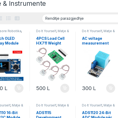
e & Instrumente
sore Robotika
,
Do It Yourself
,
Matje &
Do It Yourself
,
Matje &
Yourself
,
Matje &
Instrumente
,
Instrumente
,
umente
,
Robotika
Robotika
,
Sensor
nch OLED
4PCS Load Cell
AC voltage
ika
lay Module
HX711 Weight
measurement
 Button EC11
Sensor Kit
ZMPT101B
ry Encoder
00
L
500
L
300
L
Yourself
,
Matje &
Do It Yourself
,
Matje &
Do It Yourself
,
Matje &
umente
,
Instrumente
,
Instrumente
,
ika
Robotika
Robotika
110 16-Bit
ADS1115
ADS1120 24-Bit
I2C Module
Development
ADC Module për