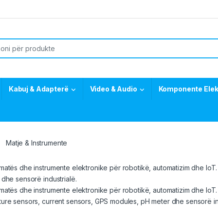
or:
Kabuj & Adapterë
Video & Audio
Komponente Elek
Matje & Instrumente
atës dhe instrumente elektronike për robotikë, automatizim dhe IoT
dhe sensorë industrialë.
atës dhe instrumente elektronike për robotikë, automatizim dhe IoT.
re sensors, current sensors, GPS modules, pH meter dhe sensorë ind