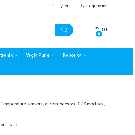
Dyqani
Llogaria ime
0
L
0
tronik
Vegla Pune
Robotika
. Temperature sensors, current sensors, GPS modules,
ustrialë.