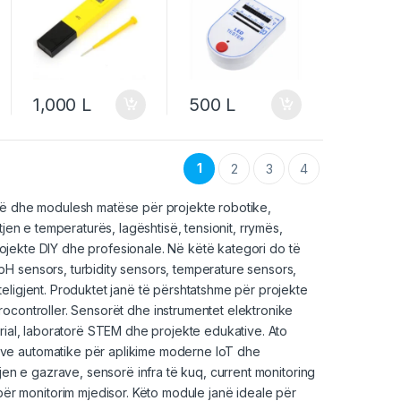
1,000
L
500
L
1
2
3
4
ikë dhe modulesh matëse për projekte robotike,
jen e temperaturës, lagështisë, tensionit, rrymës,
projekte DIY dhe profesionale. Në këtë kategori do të
H sensors, turbidity sensors, temperature sensors,
eligjent. Produktet janë të përshtatshme për projekte
rocontroller
. Sensorët dhe instrumentet elektronike
trial, laboratorë STEM dhe projekte edukative. Ato
eve automatike për aplikime moderne IoT dhe
jen e gazrave, sensorë infra të kuq, current monitoring
r monitorim mjedisor. Këto module janë ideale për