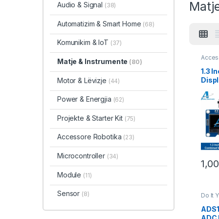
Matj
Audio & Signal
(38)
Automatizim & Smart Home
(68)
Komunikim & IoT
(37)
Acces
Matje & Instrumente
(80)
Do It 
Instr
1.3 I
Robot
Disp
Motor & Lëvizje
(44)
With
Rota
Power & Energjia
(62)
IIC
Projekte & Starter Kit
(75)
Accessore Robotika
(23)
Microcontroller
(34)
1,0
Module
(11)
Sensor
(8)
Do It 
Instr
Robot
ADS1
ADC 