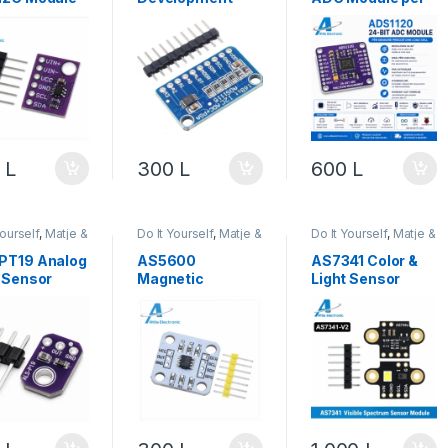
Arduino
Board
Sensorë Precizë
dhe Load Cell
0
L
300
L
600
L
Yourself
,
Matje &
Do It Yourself
,
Matje &
Do It Yourself
,
Matje &
umente
,
Instrumente
,
Instrumente
,
ika
Robotika
Robotika
PT19 Analog
AS5600
AS7341 Color &
t Sensor
Magnetic
Light Sensor
le High
Encoder Sensor
Module
mic Range