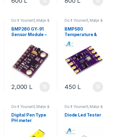
600
L
800
L
Do It Yourself
,
Matje &
Do It Yourself
,
Matje &
Instrumente
,
Instrumente
,
Robotika
Robotika
BMP280 GY-91
BMP580
Sensor Module –
Temperature &
Sensor
Pressure /
Temperaturë,
Barometric
Presion &
Sensor
Altitude për
Arduino
2,000
L
450
L
Do It Yourself
,
Matje &
Do It Yourself
,
Matje &
Instrumente
,
Instrumente
,
Robotika
Robotika
Digital Pen Type
Diode Led Tester
PH meter