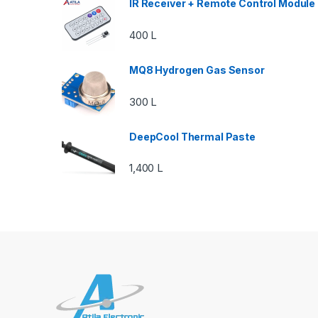
IR Receiver + Remote Control Module
400
L
MQ8 Hydrogen Gas Sensor
300
L
DeepCool Thermal Paste
1,400
L