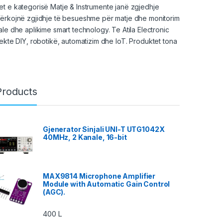
et e kategorisë Matje & Instrumente janë zgjedhje
kërkojnë zgjidhje të besueshme për matje dhe monitorim
le dhe aplikime smart technology. Te Atila Electronic
jekte DIY,
robotikë
, automatizim dhe IoT. Produktet tona
Products
Gjenerator Sinjali UNI-T UTG1042X
40MHz, 2 Kanale, 16-bit
MAX9814 Microphone Amplifier
Module with Automatic Gain Control
(AGC).
400
L