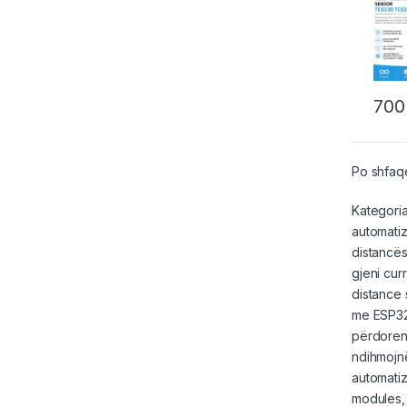
70
Po shfaqe
Kategoria
automatiz
distancës
gjeni cur
distance 
me
ESP3
përdoren 
ndihmojn
automatiz
modules,