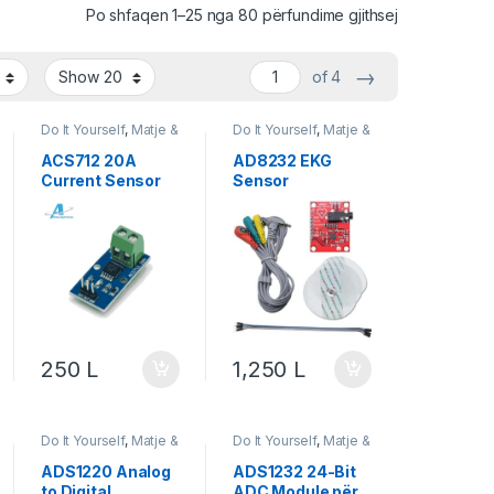
Po shfaqen 1–25 nga 80 përfundime gjithsej
→
of 4
Do It Yourself
,
Matje &
Do It Yourself
,
Matje &
Instrumente
,
Instrumente
,
Robotika
,
Sensor
Robotika
ACS712 20A
AD8232 EKG
Current Sensor
Sensor
Module
250
L
1,250
L
Do It Yourself
,
Matje &
Do It Yourself
,
Matje &
Instrumente
,
Instrumente
,
Robotika
Robotika
ADS1220 Analog
ADS1232 24-Bit
to Digital
ADC Module për