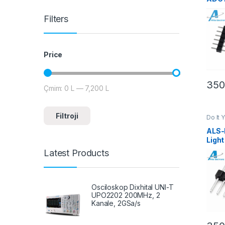
për 
Filters
Price
35
Çmim:
0 L
—
7,200 L
Çmimi më i ulët
Çmimi më i lartë
Filtroji
Do It 
Instr
Robot
ALS-
Ligh
Modu
Latest Products
Dyna
Osciloskop Dixhital UNI-T
UPO2202 200MHz, 2
Kanale, 2GSa/s