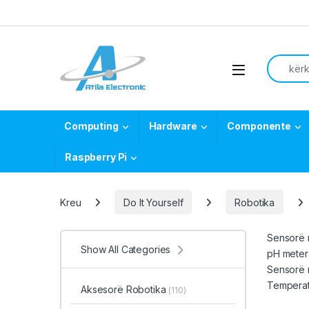
Skip to navigation
Skip to content
Search f
Open
Computing
Hardware
Componente
Raspberry Pi
Kreu
Do It Yourself
Robotika
Sensorë m
Show All Categories
pH meter 
Sensorë m
Temperatu
Aksesorë Robotika
(110)