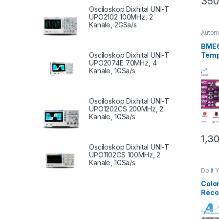
35
Osciloskop Dixhital UNI-T
UPO2102 100MHz, 2
Kanale, 2GSa/s
Autom
Home
Matje 
BME6
Robot
Temp
Osciloskop Dixhital UNI-T
UPO2074E 70MHz, 4
Lagës
Kanale, 1GSa/s
dhe 
Ardu
Osciloskop Dixhital UNI-T
UPO1202CS 200MHz, 2
Kanale, 1GSa/s
1,3
Osciloskop Dixhital UNI-T
UPO1102CS 100MHz, 2
Kanale, 1GSa/s
Do It 
Instr
Robot
Colo
Reco
Sens
TCS3