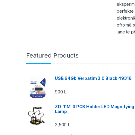
eksperime
perfekte 
elektroni
ofrojmë s
janë të p
Featured Products
USB 64Gb Verbatim 3.0 Black 49318
900
L
ZD-11M-3 PCB Holder LED Magnifying
Lamp
3,500
L