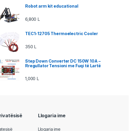
Robot arm kit educational
6,800
L
TEC1-12705 Thermoelectric Cooler
350
L
Step Down Converter DC 150W 10A –
Rregullator Tensioni me Fuqi të Lartë
1,000
L
privatësisë
Llogaria ime
vatesisë
Llogaria ime