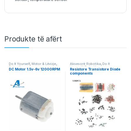
Produkte të afërt
Do It Yourself
,
Motor & Lëvizje
,
Aksesorë Robotika
,
Do It
Robotika
Yourself
,
Robotika
DC Motor 1.5v-6v 12000RPM
Resistore Transistore Diode
components