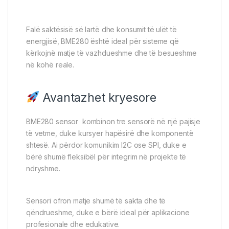
Falë saktësisë së lartë dhe konsumit të ulët të
energjisë, BME280 është ideal për sisteme që
kërkojnë matje të vazhdueshme dhe të besueshme
në kohë reale.
Avantazhet kryesore
BME280 sensor kombinon tre sensorë në një pajisje
të vetme, duke kursyer hapësirë dhe komponentë
shtesë. Ai përdor komunikim I2C ose SPI, duke e
bërë shumë fleksibël për integrim në projekte të
ndryshme.
Sensori ofron matje shumë të sakta dhe të
qëndrueshme, duke e bërë ideal për aplikacione
profesionale dhe edukative.