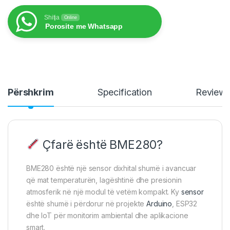
Shitja
Online
Porosite me Whatsapp
Përshkrim
Specification
Review
Çfarë është BME280?
BME280 është një sensor dixhital shumë i avancuar
që mat temperaturën, lagështinë dhe presionin
atmosferik në një modul të vetëm kompakt. Ky
sensor
është shumë i përdorur në projekte
Arduino
, ESP32
dhe IoT për monitorim ambiental dhe aplikacione
smart.