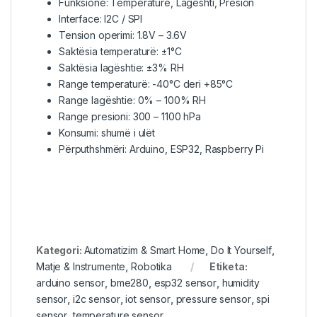
Funksione: Temperaturë, Lagështi, Presion
Interface: I2C / SPI
Tension operimi: 1.8V – 3.6V
Saktësia temperaturë: ±1°C
Saktësia lagështie: ±3% RH
Range temperaturë: -40°C deri +85°C
Range lagështie: 0% – 100% RH
Range presioni: 300 – 1100 hPa
Konsumi: shumë i ulët
Përputhshmëri: Arduino, ESP32, Raspberry Pi
Kategori:
Automatizim & Smart Home
,
Do It Yourself
,
Matje & Instrumente
,
Robotika
Etiketa:
arduino sensor
,
bme280
,
esp32 sensor
,
humidity
sensor
,
i2c sensor
,
iot sensor
,
pressure sensor
,
spi
sensor
,
temperature sensor