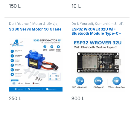
150
L
10
L
Do It Yourself
,
Motor & Lëvizje
,
Do It Yourself
,
Komunikim & IoT
,
Projekte & Starter Kit
,
Robotika
Microcontroller
,
Projekte &
SG90 Servo Motor 90 Grade
ESP32 WROVER 32U WiFi
Starter Kit
,
Robotika
Bluetooth Module Type-C –
Development Board IoT
250
L
800
L