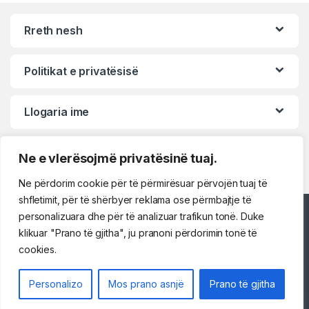
Rreth nesh
Politikat e privatësisë
Llogaria ime
Ne e vlerësojmë privatësinë tuaj.
Ne përdorim cookie për të përmirësuar përvojën tuaj të
shfletimit, për të shërbyer reklama ose përmbajtje të
personalizuara dhe për të analizuar trafikun tonë. Duke
Përshëndetje!
klikuar "Prano të gjitha", ju pranoni përdorimin tonë të
cookies.
Na kontaktoni
Personalizo
Mos prano asnjë
Prano të gjitha
069 73 48 717