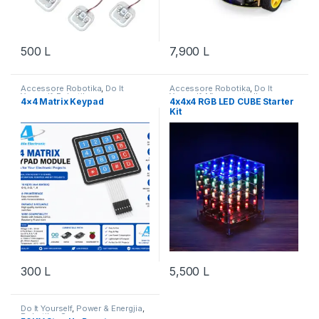
500
L
7,900
L
Accessore Robotika
,
Do It
Accessore Robotika
,
Do It
Yourself
,
Robotika
Yourself
,
Microcontroller
,
4×4 Matrix Keypad
4x4x4 RGB LED CUBE Starter
Robotika
Kit
300
L
5,500
L
Do It Yourself
,
Power & Energjia
,
Robotika
,
Sensor