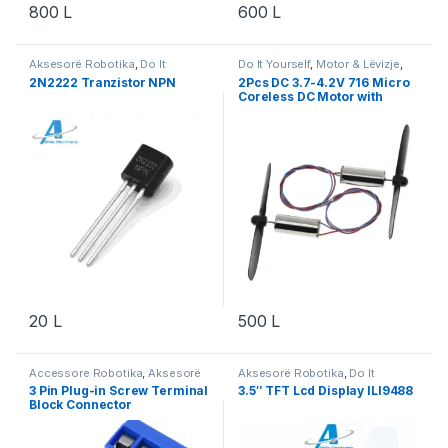
800
L
600
L
Aksesorë Robotika
,
Do It
Do It Yourself
,
Motor & Lëvizje
,
Yourself
,
Robotika
Robotika
2N2222 Tranzistor NPN
2Pcs DC 3.7-4.2V 716 Micro
Coreless DC Motor with
Propeller Set
20
L
500
L
Accessore Robotika
,
Aksesorë
Aksesorë Robotika
,
Do It
Robotika
,
Do It Yourself
,
Yourself
,
Robotika
3 Pin Plug-in Screw Terminal
3.5″ TFT Lcd Display ILI9488
Robotika
Block Connector