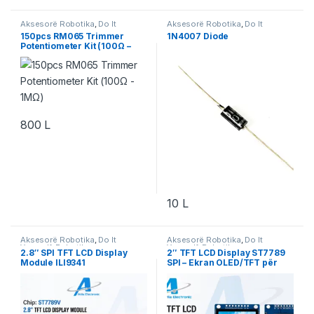
Aksesorë Robotika
,
Do It
Aksesorë Robotika
,
Do It
Yourself
,
Robotika
Yourself
,
Robotika
150pcs RM065 Trimmer
1N4007 Diode
Potentiometer Kit (100Ω –
1MΩ)
800
L
10
L
Aksesorë Robotika
,
Do It
Aksesorë Robotika
,
Do It
Yourself
,
Robotika
Yourself
,
Robotika
2.8″ SPI TFT LCD Display
2″ TFT LCD Display ST7789
Module ILI9341
SPI – Ekran OLED/TFT për
Arduino & ESP32