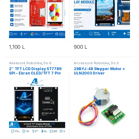
1,100
L
900
L
Aksesorë Robotika
,
Do It
Accessore Robotika
,
Do It
Yourself
,
Robotika
Yourself
,
Module
,
Motor &
2″ TFT LCD Display ST7789
28BYJ-48 Stepper Motor +
Lëvizje
,
Robotika
SPI – Ekran OLED/TFT 7 Pin
ULN2003 Driver