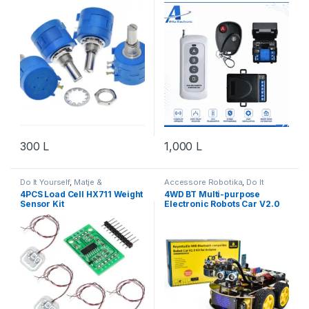
300
L
1,000
L
Do It Yourself
,
Matje &
Accessore Robotika
,
Do It
Instrumente
,
Robotika
Yourself
,
Microcontroller
,
4PCS Load Cell HX711 Weight
4WD BT Multi-purpose
Robotika
Sensor Kit
Electronic Robots Car V2.0