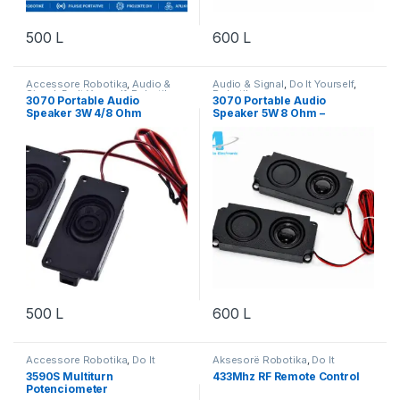
500
L
600
L
Accessore Robotika
,
Audio &
Audio & Signal
,
Do It Yourself
,
Signal
,
Do It Yourself
,
Robotika
Robotika
3070 Portable Audio
3070 Portable Audio
Speaker 3W 4/8 Ohm
Speaker 5W 8 Ohm –
Altoparlant Kompakt për
Projekte Audio DIY
500
L
600
L
Accessore Robotika
,
Do It
Aksesorë Robotika
,
Do It
Yourself
,
Robotika
Yourself
,
Robotika
3590S Multiturn
433Mhz RF Remote Control
Potenciometer