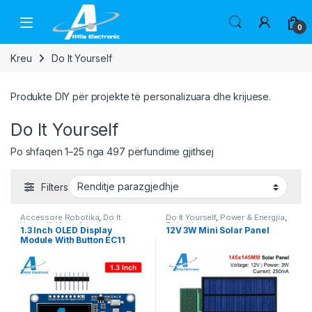
Skip to navigation
Skip to content
Open
0
Kreu
Do It Yourself
Produkte DIY për projekte të personalizuara dhe krijuese.
Do It Yourself
Po shfaqen 1–25 nga 497 përfundime gjithsej
Filters
Accessore Robotika
,
Do It
Do It Yourself
,
Power & Energjia
,
Yourself
,
Matje & Instrumente
,
Robotika
1.3 Inch OLED Display
12V 3W Mini Solar Panel
Robotika
Module With Button EC11
Rotary Encoder IIC