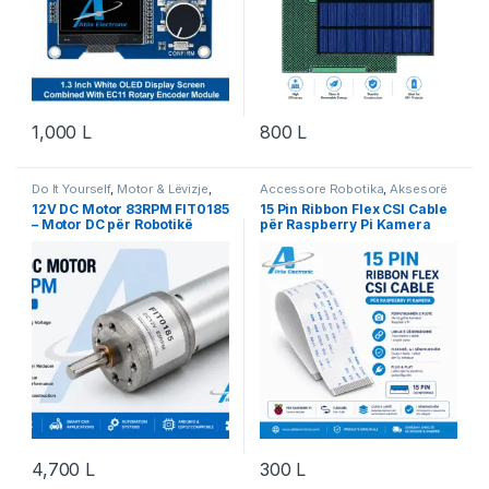
1,000
L
800
L
Do It Yourself
,
Motor & Lëvizje
,
Accessore Robotika
,
Aksesorë
Robotika
Robotika
,
Do It Yourself
,
12V DC Motor 83RPM FIT0185
15 Pin Ribbon Flex CSI Cable
Raspberry Pi
,
Raspberry Pi
,
– Motor DC për Robotikë
për Raspberry Pi Kamera
Robotika
4,700
L
300
L