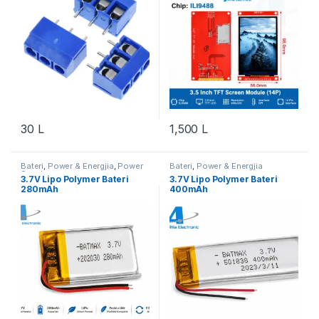
30
L
1,500
L
Bateri
,
Power & Energjia
,
Power
Bateri
,
Power & Energjia
Supply
3.7V Lipo Polymer Bateri
3.7V Lipo Polymer Bateri
280mAh
400mAh