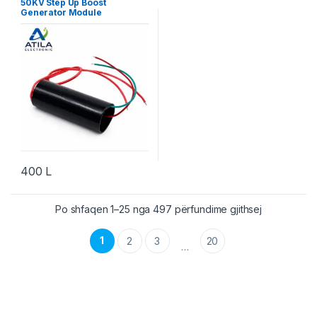
50KV Step Up Boost
Generator Module
400
L
Po shfaqen 1–25 nga 497 përfundime gjithsej
1
2
3
20
…