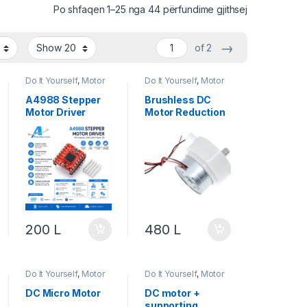
Po shfaqen 1–25 nga 44 përfundime gjithsej
→
of 2
Do It Yourself
,
Motor
Do It Yourself
,
Motor
& Lëvizje
,
Robotika
& Lëvizje
,
Robotika
A4988 Stepper
Brushless DC
Motor Driver
Motor Reduction
14RPM
200
L
480
L
Do It Yourself
,
Motor
Do It Yourself
,
Motor
& Lëvizje
,
Robotika
& Lëvizje
,
Projekte &
Starter Kit
,
Robotika
DC Micro Motor
DC motor +
supporting