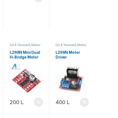
Do It Yourself
,
Motor
Do It Yourself
,
Motor
& Lëvizje
,
Robotika
& Lëvizje
,
Robotika
L298N Mini Dual
L298N Motor
H-Bridge Motor
Driver
Driver Module
200
L
400
L