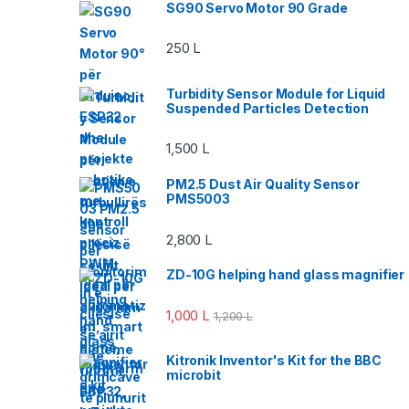
SG90 Servo Motor 90 Grade
250
L
Turbidity Sensor Module for Liquid
Suspended Particles Detection
1,500
L
PM2.5 Dust Air Quality Sensor
PMS5003
2,800
L
ZD-10G helping hand glass magnifier
1,000
L
1,200
L
Kitronik Inventor's Kit for the BBC
microbit