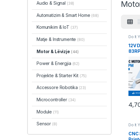
Motor
Audio & Signal
(38)
Automatizim & Smart Home
(68)
Komunikim & IoT
(37)
Do It 
Matje & Instrumente
(80)
& Lëvi
12V 
83RP
Motor & Lëvizje
(44)
Moto
Robo
Power & Energjia
(62)
Projekte & Starter Kit
(75)
Accessore Robotika
(23)
Microcontroller
(34)
4,7
Module
(11)
Sensor
(8)
Do It 
& Lëvi
CNC 
Prin