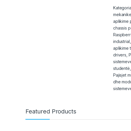
Kategoria
mekanike 
aplikime 
chassis p
Raspberr
industria
aplikime 
drivers, 
sistemeve
studentë
Pajisjet 
dhe modul
sistemeve
Featured Products