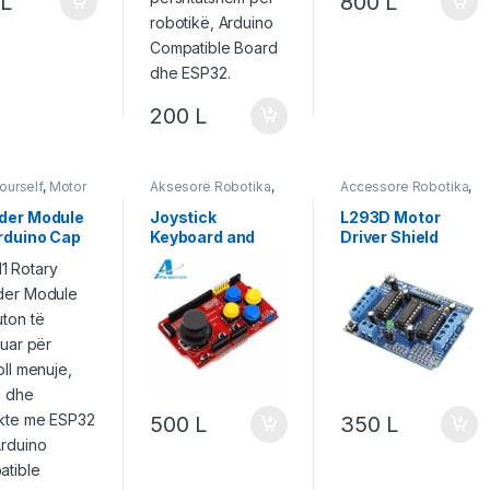
0
L
800
L
200
L
Yourself
,
Motor
Aksesorë Robotika
,
Accessore Robotika
,
zje
,
Robotika
Do It Yourself
,
Motor
Do It Yourself
,
Motor
& Lëvizje
,
Robotika
& Lëvizje
,
Robotika
der Module
Joystick
L293D Motor
rduino Cap
Keyboard and
Driver Shield
Mouse Function
for Arduino
500
L
350
L