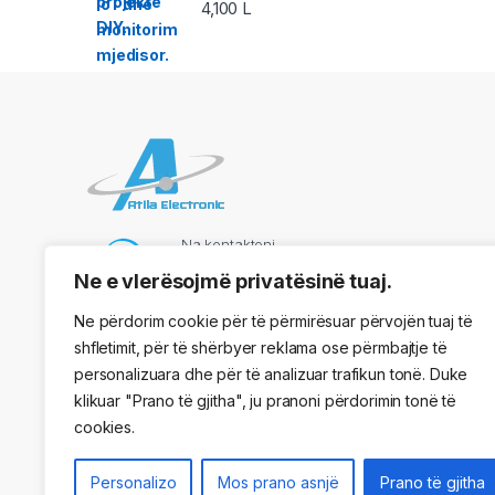
4,100
L
Na kontaktoni
069 73 48 717
Ne e vlerësojmë privatësinë tuaj.
Ne përdorim cookie për të përmirësuar përvojën tuaj të
shfletimit, për të shërbyer reklama ose përmbajtje të
Adresa
personalizuara dhe për të analizuar trafikun tonë. Duke
Kryqezimi Vasil Shaanto, ngjitur me dyqanin One, Tirane
klikuar "Prano të gjitha", ju pranoni përdorimin tonë të
cookies.
Personalizo
Mos prano asnjë
Prano të gjitha