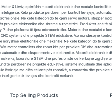
 Motor & Lëvizje përfshin motorë elektronikë dhe module kontrolli të
inteligjente. Këto produkte përdoren për kontroll lëvizjeje, automat
profesionale. Në këtë kategori do të gjeni servo motors, stepper mot
ër projekte elektronike dhe sisteme
automatizimi
. Produktet janë të 
y Pi
dhe platforma të tjera
microcontroller
. Motorët dhe modulet e kont
l, CNC systems dhe projekte STEM edukative. Ato mundësojnë kontroll t
të ndryshme elektronike dhe mekanike. Në këtë kategori do të gjeni 
PWM motor controllers dhe robot kits për projekte DIY dhe automatizi
 automatike dhe eksperimenteve elektronike. Motorët elektronikë dh
, maker-a, laboratorë STEM dhe profesionistë që kërkojnë zgjidhje 
mund të përdoren në projekte edukative, sisteme industriale dhe aplik
e lëvizjeje me cilësi të lartë për
robotikë
, automatizim dhe projekte e
 inteligjente të lëvizjes dhe kontrollit mekanik.
Top Selling Products