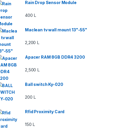
Rain Drop Sensor Module
400
L
Maclean tv wall mount 13"-55"
2,200
L
Apacer RAM 8GB DDR4 3200
2,500
L
Ball switch Ky-020
200
L
Rfid Proximity Card
150
L