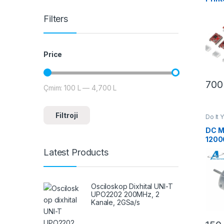
Drive
Filters
Price
70
Çmim:
100 L
—
4,700 L
Çmimi më i ulët
Çmimi më i lartë
Filtroji
Do It 
& Lëvi
DC M
120
Latest Products
Osciloskop Dixhital UNI-T
UPO2202 200MHz, 2
Kanale, 2GSa/s