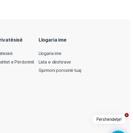
privatësisë
Llogaria ime
vatesisë
Llogaria ime
shtet e Përdorimit
Lista e dëshirave
Gjurmoni porosinë tuaj
Përshëndetje!