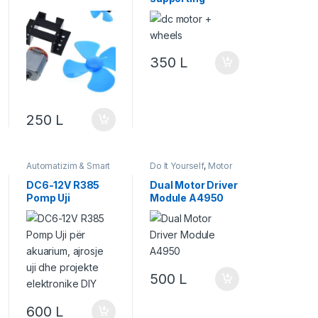
wheels
350
L
250
L
Automatizim & Smart
Do It Yourself
,
Motor
Home
,
Do It Yourself
,
& Lëvizje
,
Robotika
Motor & Lëvizje
,
DC6-12V R385
Dual Motor Driver
Robotika
Pomp Uji
Module A4950
500
L
600
L