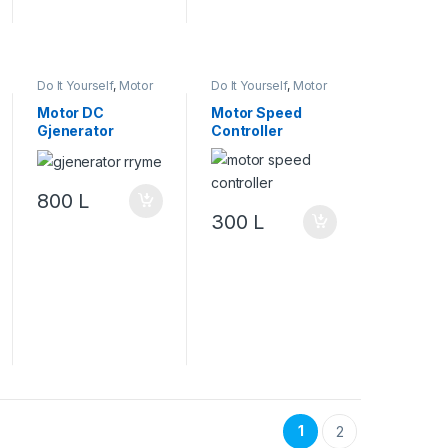
Do It Yourself
,
Motor
Do It Yourself
,
Motor
& Lëvizje
,
Projekte &
& Lëvizje
,
Robotika
Starter Kit
,
Robotika
Motor DC
Motor Speed
Gjenerator
Controller
800
L
300
L
1
2