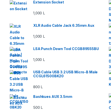
Extension Socket
1,000
L
XLR Audio Cable Jack 6.35mm Aux
1,000
L
LSA Punch Down Tool CCGB89555BU
1,000
L
USB Cable USB 3.2 USB Micro-B Male
CCGL61500BK20
800
L
Bashkues AUX 3.5mm
500
L