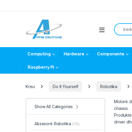
Skip to navigation
Skip to content
Search f
Open
Computing
Hardware
Componente
Raspberry Pi
Kreu
Do It Yourself
Robotika
Motorë dh
Show All Categories
chassis.
Produkte 
driver d
Aksesorë Robotika
(110)