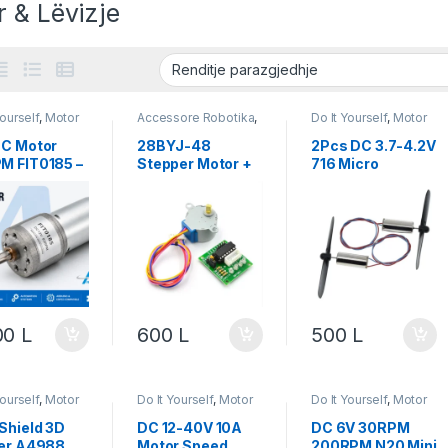
 & Lëvizje
Yourself
,
Motor
Accessore Robotika
,
Do It Yourself
,
Motor
zje
,
Robotika
Do It Yourself
,
& Lëvizje
,
Robotika
Module
,
Motor &
DC Motor
28BYJ-48
2Pcs DC 3.7-4.2V
Lëvizje
,
Robotika
M FIT0185 –
Stepper Motor +
716 Micro
r DC për
ULN2003 Driver
Coreless DC
tikë
Motor with
Propeller Set
00
L
600
L
500
L
Yourself
,
Motor
Do It Yourself
,
Motor
Do It Yourself
,
Motor
zje
,
Robotika
& Lëvizje
,
Robotika
& Lëvizje
,
Robotika
Shield 3D
DC 12-40V 10A
DC 6V 30RPM
ter A4988
Motor Speed
200RPM N20 Mini