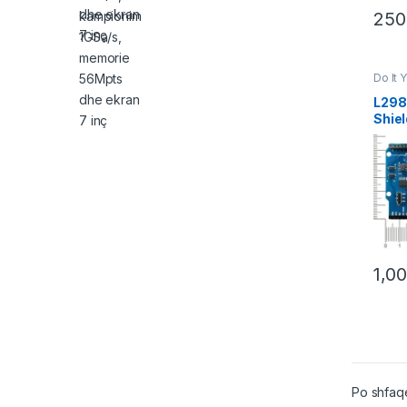
25
Do It 
& Lëvi
L298
Shiel
1,0
Po shfaqe