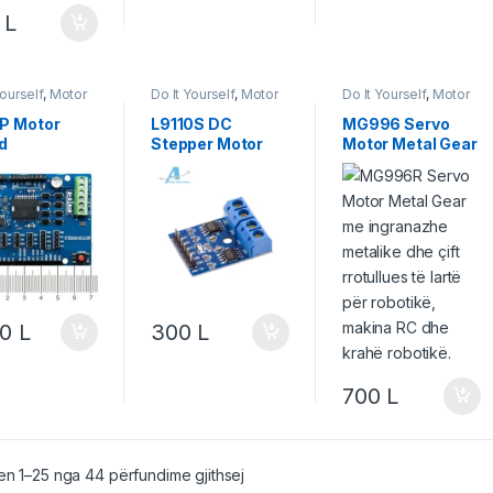
0
L
Yourself
,
Motor
Do It Yourself
,
Motor
Do It Yourself
,
Motor
zje
,
Robotika
& Lëvizje
,
Robotika
& Lëvizje
,
Robotika
P Motor
L9110S DC
MG996 Servo
d
Stepper Motor
Motor Metal Gear
Driver H-bridge
Dual
00
L
300
L
700
L
n 1–25 nga 44 përfundime gjithsej