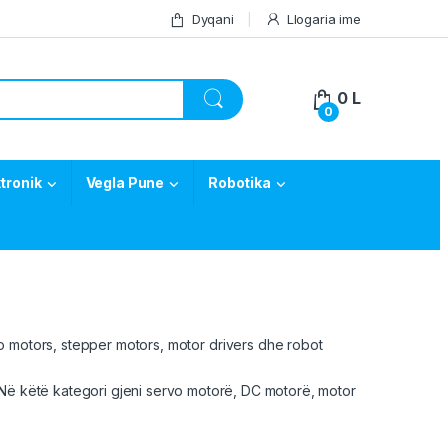
Dyqani
Llogaria ime
0
L
0
tronik
Vegla Pune
Robotika
o motors
,
stepper
motors,
motor drivers
dhe robot
 Në këtë kategori gjeni servo motorë, DC motorë, motor