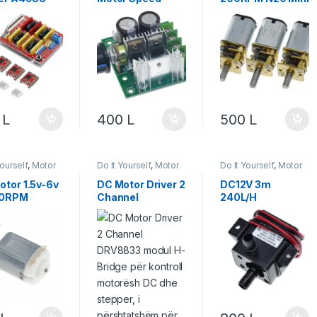
r
Controller
Micro Metal Gear
Motor with
Gearwheel DC
Motors
0
L
400
L
500
L
Yourself
,
Motor
Do It Yourself
,
Motor
Do It Yourself
,
Motor
zje
,
Robotika
& Lëvizje
,
Robotika
& Lëvizje
,
Projekte &
Starter Kit
,
Robotika
otor 1.5v-6v
DC Motor Driver 2
DC12V 3m
00RPM
Channel
240L/H
DRV8833
Brushless Motor
Submersible
Water Pump