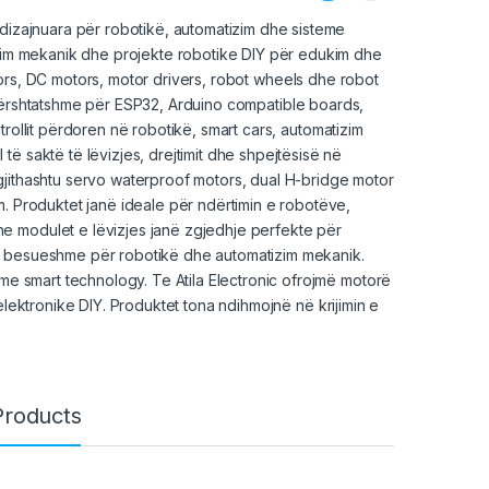
 dizajnuara për robotikë, automatizim dhe sisteme
izim mekanik dhe projekte robotike DIY për edukim dhe
ors,
DC motor
s, motor drivers, robot wheels dhe robot
përshtatshme për ESP32,
Arduino
compatible boards,
rollit përdoren në robotikë, smart cars, automatizim
ë saktë të lëvizjes, drejtimit dhe shpejtësisë në
gjithashtu servo waterproof motors, dual H-bridge motor
m. Produktet janë ideale për ndërtimin e robotëve,
e modulet e lëvizjes janë zgjedhje perfekte për
të besueshme për robotikë dhe automatizim mekanik.
ime smart technology. Te Atila Electronic ofrojmë motorë
lektronike DIY. Produktet tona ndihmojnë në krijimin e
Products