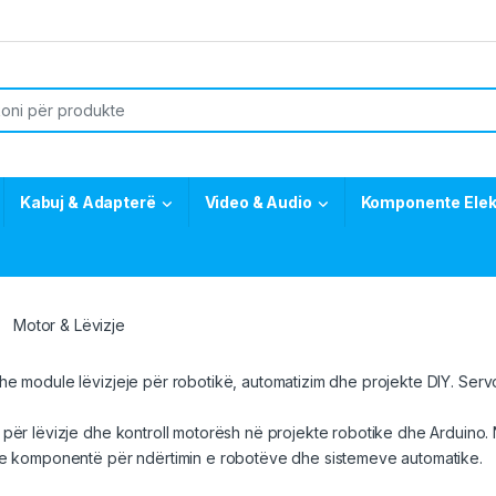
or:
Kabuj & Adapterë
Video & Audio
Komponente Elek
Motor & Lëvizje
e module lëvizjeje për robotikë, automatizim dhe projekte DIY.
Serv
për lëvizje dhe kontroll motorësh në projekte robotike dhe Arduino.
he komponentë për ndërtimin e robotëve dhe sistemeve automatike.