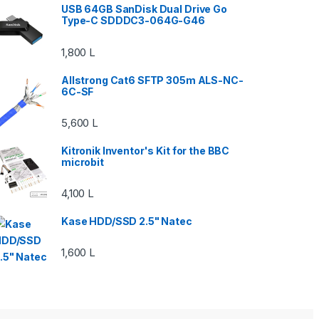
USB 64GB SanDisk Dual Drive Go
Type-C SDDDC3-064G-G46
1,800
L
Allstrong Cat6 SFTP 305m ALS-NC-
6C-SF
5,600
L
Kitronik Inventor's Kit for the BBC
microbit
4,100
L
Kase HDD/SSD 2.5" Natec
1,600
L