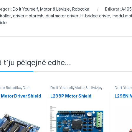
egori:
Do It Yourself
,
Motor & Lëvizje
,
Robotika
Etiketa:
A495
roller
,
driver motorësh
,
dual motor driver
,
H-bridge driver
,
modul mot
ule
 t’ju pëlqejnë edhe…
re Robotika
,
Do It
Do It Yourself
,
Motor & Lëvizje
,
Do It Your
f
,
Motor & Lëvizje
,
Robotika
Robotika
a
Motor Driver Shield
L298P Motor Shield
L298N M