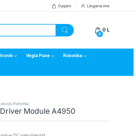
Dyqani
Llogaria ime
0
L
0
tronik
Vegla Pune
Robotika
Lëvizje
,
Robotika
 Driver Module A4950
otorëve DC njëkohësisht