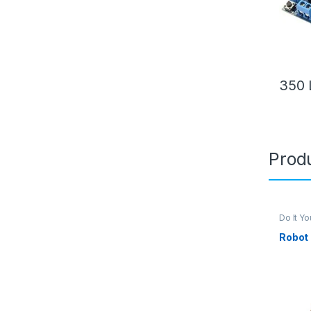
350
Produ
Do It Yo
Kit
,
Rob
Robot 