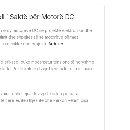
l i Saktë për Motorë DC
in e dy motorëve DC në projekte elektronike dhe
rejtimit dhe shpejtësisë së motorëve përmes
la automatike dhe projekte
Arduino
.
he efikase, duke mbështetur tensione të ndryshme
lartë. Për shkak të dizajnit kompakt, është shumë
arur, duke lejuar lëvizje të sakta përpara,
të tjerë është i thjeshtë dhe kërkon vetëm disa