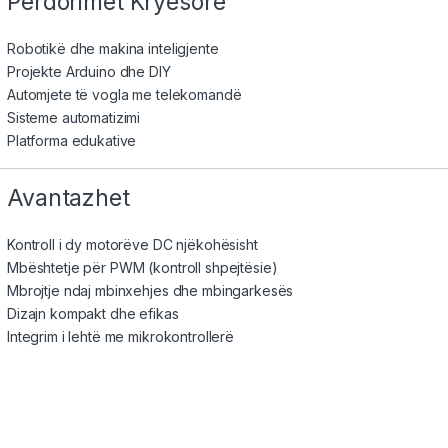
Përdorimet Kryesore
Robotikë dhe makina inteligjente
Projekte Arduino dhe DIY
Automjete të vogla me telekomandë
Sisteme automatizimi
Platforma edukative
Avantazhet
Kontroll i dy motorëve DC njëkohësisht
Mbështetje për PWM (kontroll shpejtësie)
Mbrojtje ndaj mbinxehjes dhe mbingarkesës
Dizajn kompakt dhe efikas
Integrim i lehtë me mikrokontrollerë