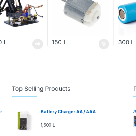
00
L
150
L
300
L
Top Selling Products
r
Battery Charger AA / AAA
1,500
L