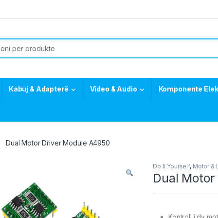
or:
Kabuj & Adapterë
Video & Audio
Komponente Elek
Dual Motor Driver Module A4950
Do It Yourself
,
Motor & 
Dual Motor
Kontroll i dy m