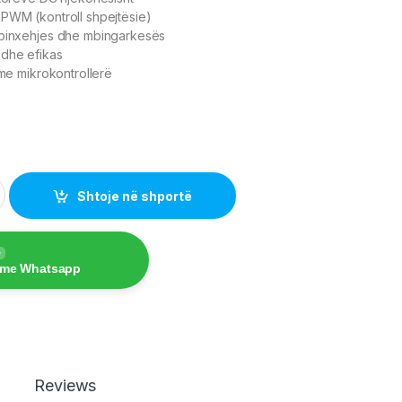
PWM (kontroll shpejtësie)
mbinxehjes dhe mbingarkesës
 dhe efikas
 me mikrokontrollerë
 Module A4950 quantity
Shtoje në shportë
e
 me Whatsapp
Reviews