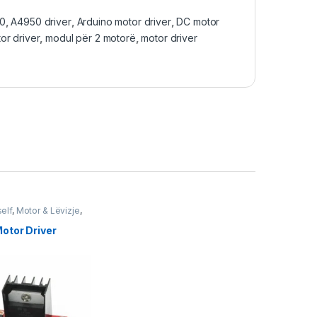
0
,
A4950 driver
,
Arduino motor driver
,
DC motor
or driver
,
modul për 2 motorë
,
motor driver
self
,
Motor & Lëvizje
,
otor Driver