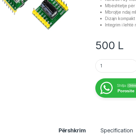
Mbështetje për 
Mbrojtje ndaj 
Dizajn kompakt
Integrim i lehtë
500
L
Dual Motor Driver
Shitja
Onlin
Porosite
Përshkrim
Specification