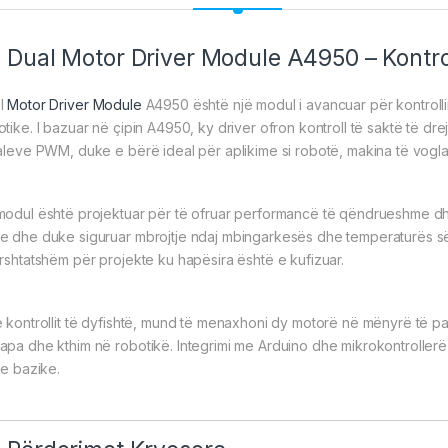
Dual Motor Driver Module A4950 – Kontrol
l
Motor Driver
Module
A4950 është një modul i avancuar për kontroll
otike. I bazuar në çipin A4950, ky driver ofron kontroll të saktë të d
jaleve PWM, duke e bërë ideal për aplikime si robotë, makina të vog
modul është projektuar për të ofruar performancë të qëndrueshme d
e dhe duke siguruar mbrojtje ndaj mbingarkesës dhe temperaturës së 
ërshtatshëm për projekte ku hapësira është e kufizuar.
ë kontrollit të dyfishtë, mund të menaxhoni dy motorë në mënyrë të pav
apa dhe kthim në robotikë. Integrimi me Arduino dhe mikrokontrollerë 
je bazike.