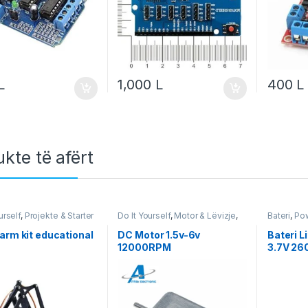
L
1,000
L
400
L
kte të afërt
urself
,
Projekte & Starter
Do It Yourself
,
Motor & Lëvizje
,
Bateri
,
Pow
otika
Robotika
Robotika
arm kit educational
DC Motor 1.5v-6v
Bateri L
12000RPM
3.7V 2
Rikarik