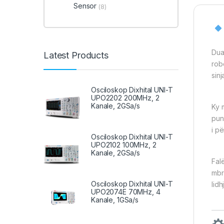
Sensor
(8)
Dua
Latest Products
rob
sin
Osciloskop Dixhital UNI-T
UPO2202 200MHz, 2
Kanale, 2GSa/s
Ky 
pun
i p
Osciloskop Dixhital UNI-T
UPO2102 100MHz, 2
Kanale, 2GSa/s
Fal
mbr
Osciloskop Dixhital UNI-T
lidh
UPO2074E 70MHz, 4
Kanale, 1GSa/s