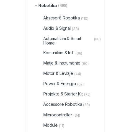
Robotika
(495)
Aksesorë Robotika
(110)
Audio & Signal
(38)
Automatizim & Smart
(68)
Home
Komunikim & IoT
(38)
Matje & Instrumente
(80)
Motor & Lëvizje
(44)
Power & Energjia
(62)
Projekte & Starter Kit
(75)
Accessore Robotika
(23)
Microcontroller
(34)
Module
(11)