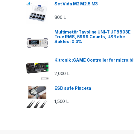
Set Vida M2 M2.5 M3
800
L
Multimetër Tavoline UNI-T UT8803E
True RMS, 5999 Counts, USB dhe
Saktësi 0.3%
Kitronik :GAME Controller for micro:bi
2,000
L
ESD safe Pinceta
1,500
L