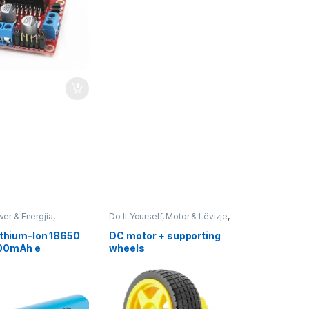
er & Energjia
,
Do It Yourself
,
Motor & Lëvizje
,
Projekte & Starter Kit
,
Robotika
ithium-Ion 18650
DC motor + supporting
600mAh e
wheels
ueshme