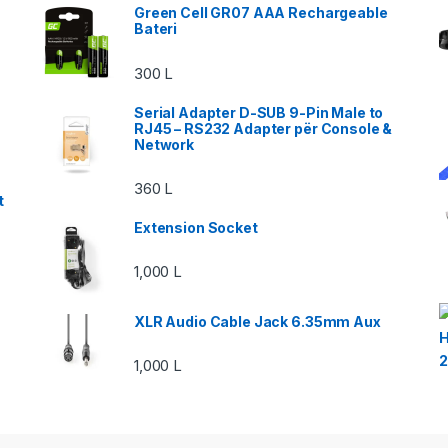
Green Cell GR07 AAA Rechargeable
Bateri
300
L
Serial Adapter D-SUB 9-Pin Male to
RJ45 – RS232 Adapter për Console &
Network
360
L
t
Extension Socket
1,000
L
XLR Audio Cable Jack 6.35mm Aux
1,000
L