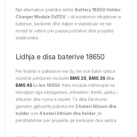
Një alternativë praktike është
Battery 18650 Holder
Charger Module 5V/12V
, i cili kombinon mbajtësen e
baterisë, karikimin dhe daljen e stabilizuar në një
modul të vetëm për pajisje portative dhe projekte
elektronike.
Lidhja e disa baterive 18650
Për krijimin e paketave me dy, tre ose katër qeliza
mund të përdoren modulet
BMS 2S
,
BMS 3S
dhe
BMS 4S
Li-Ion 18650
. Këto module ndihmojnë në
mbrojtjen nga mbingarkimi, shkarkimi i thellë, qarku i
shkurtër dhe rryma e tepërt. Te Atila Electronic
gjenden gjithashtu paketa me
3 bateri lithium dhe
holder
ose
4 bateri lithium dhe holder
, të
përshtatshme për projekte që kërkojnë disa qeliza.