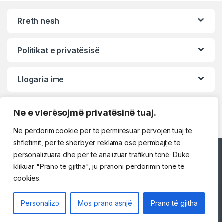
Rreth nesh
Politikat e privatësisë
Llogaria ime
Ne e vlerësojmë privatësinë tuaj.
Ne përdorim cookie për të përmirësuar përvojën tuaj të
shfletimit, për të shërbyer reklama ose përmbajtje të
personalizuara dhe për të analizuar trafikun tonë. Duke
Përshëndetje!
klikuar "Prano të gjitha", ju pranoni përdorimin tonë të
cookies.
Na kontaktoni
Personalizo
Mos prano asnjë
Prano të gjitha
069 73 48 717