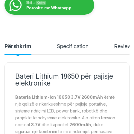
Shitja
Online
Porosite me Whatsapp
Përshkrim
Specification
Review
Bateri Lithium 18650 për pajisje
elektronike
Bateria Lithium-Ion 18650 3.7V 2600mAh
është
një qelizë e rikarikueshme për pajisje portative,
sisteme ndriçimi LED, power bank, robotikë dhe
projekte të ndryshme elektronike. Ajo ofron tension
nominal
3.7V
dhe kapacitet
2600mAh
, duke
siguruar një kombinim të mirë ndërmjet përmasave