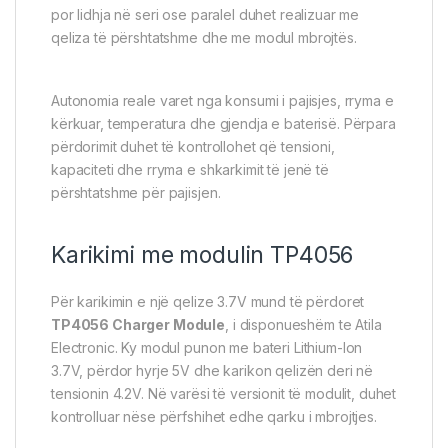
por lidhja në seri ose paralel duhet realizuar me
qeliza të përshtatshme dhe me modul mbrojtës.
Autonomia reale varet nga konsumi i pajisjes, rryma e
kërkuar, temperatura dhe gjendja e baterisë. Përpara
përdorimit duhet të kontrollohet që tensioni,
kapaciteti dhe rryma e shkarkimit të jenë të
përshtatshme për pajisjen.
Karikimi me modulin TP4056
Për karikimin e një qelize 3.7V mund të përdoret
TP4056 Charger Module
, i disponueshëm te Atila
Electronic. Ky modul punon me bateri Lithium-Ion
3.7V, përdor hyrje 5V dhe karikon qelizën deri në
tensionin 4.2V. Në varësi të versionit të modulit, duhet
kontrolluar nëse përfshihet edhe qarku i mbrojtjes.