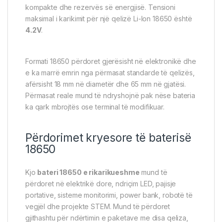
kompakte dhe rezervës së energjisë. Tensioni
maksimal i karikimit për një qelizë Li-Ion 18650 është
4.2V
.
Formati 18650 përdoret gjerësisht në elektronikë dhe
e ka marrë emrin nga përmasat standarde të qelizës,
afërsisht 18 mm në diametër dhe 65 mm në gjatësi.
Përmasat reale mund të ndryshojnë pak nëse bateria
ka qark mbrojtës ose terminal të modifikuar.
Përdorimet kryesore të baterisë
18650
Kjo
bateri 18650 e rikarikueshme
mund të
përdoret në elektrikë dore, ndriçim LED, pajisje
portative, sisteme monitorimi, power bank, robotë të
vegjël dhe projekte STEM. Mund të përdoret
gjithashtu për ndërtimin e paketave me disa qeliza,