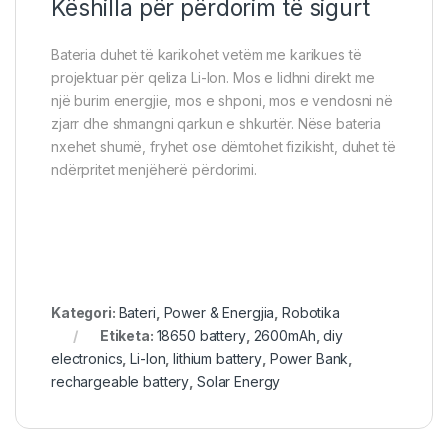
Këshilla për përdorim të sigurt
Bateria duhet të karikohet vetëm me karikues të
projektuar për qeliza Li-Ion. Mos e lidhni direkt me
një burim energjie, mos e shponi, mos e vendosni në
zjarr dhe shmangni qarkun e shkurtër. Nëse bateria
nxehet shumë, fryhet ose dëmtohet fizikisht, duhet të
ndërpritet menjëherë përdorimi.
Kategori:
Bateri
,
Power & Energjia
,
Robotika
Etiketa:
18650 battery
,
2600mAh
,
diy
electronics
,
Li-Ion
,
lithium battery
,
Power Bank
,
rechargeable battery
,
Solar Energy