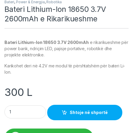
Bateri
,
Power & Energjia
,
Robotika
Bateri Lithium-Ion 18650 3.7V
2600mAh e Rikarikueshme
Bateri Lithium-Ion 18650 3.7V 2600mAh
e rikarikueshme për
power bank, ndriçim LED, pajisje portative, robotikë dhe
projekte elektronike.
Karikohet deri në 4.2V me modul të përshtatshëm për bateri Li-
Ion.
300
L
Bateri Lithium-Ion 18650 3.7V 2600mAh e Rikarikueshme qua
Shtoje në shportë