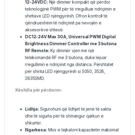
12-24VDC:
Një dimmer kompakt që përdor
teknologjinë PWM për të rregulluar ndriçimin e
shiritave LED njëngjyrësh. Ofron kontroll të
qëndrueshëm të ndriçimit pa nevojën e
aksesorëve shtesë.
DC12-24V Max 30A, Universal PWM Digital
Brightness Dimmer Controller me 3 butona
RF Remote:
Ky dimmer vjen me një
telekomandë RF me 3 butona, duke lejuar
rregullimin e ndriçimit nga distanca. Përshtatet
për shirita LED njëngjyrësh si 5050, 3528,
2835SMD.
Këshilla për përdorim:
Lidhja:
Sigurohuni që lidhjet të jenë të sakta
dhe të sigurta për të shmangur qarkun e
shkurtër.
Ngarkesa:
Mos e tejkaloni kapacitetin maksimal