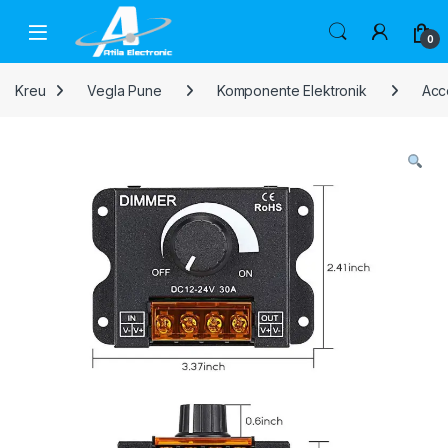
Skip to navigation
Skip to content
Open
0
Kreu
Vegla Pune
Komponente Elektronik
Acc