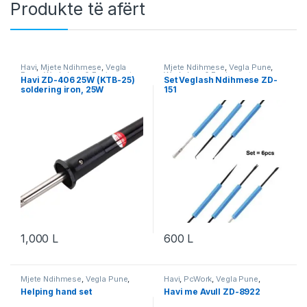
Produkte të afërt
Havi
,
Mjete Ndihmese
,
Vegla
Mjete Ndihmese
,
Vegla Pune
,
Pune
,
Workshop & Equipment
Workshop & Equipment
Havi ZD-406 25W (KTB-25)
Set Veglash Ndihmese ZD-
soldering iron, 25W
151
1,000
L
600
L
Mjete Ndihmese
,
Vegla Pune
,
Havi
,
PcWork
,
Vegla Pune
,
Workshop & Equipment
Workshop & Equipment
Helping hand set
Havi me Avull ZD-8922