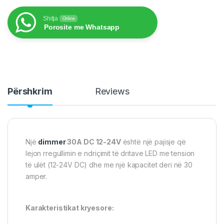
Shitja
Online
Porosite me Whatsapp
Përshkrim
Reviews
Një
dimmer
30A DC 12-24V
është një pajisje që
lejon rregullimin e ndriçimit të dritave LED me tension
të ulët (12-24V DC) dhe me një kapacitet deri në 30
amper.
Karakteristikat kryesore: