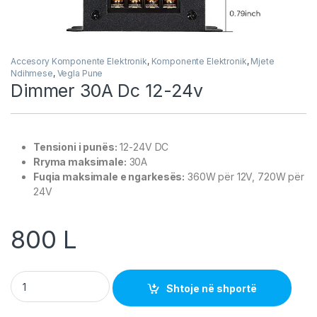
Accesory Komponente Elektronik
,
Komponente Elektronik
,
Mjete
Ndihmese
,
Vegla Pune
Dimmer 30A Dc 12-24v
Tensioni i punës:
12-24V DC
Rryma maksimale:
30A
Fuqia maksimale e ngarkesës:
360W për 12V, 720W për
24V
800
L
Dimmer 30A Dc 12-24v quantity
Shtoje në shportë