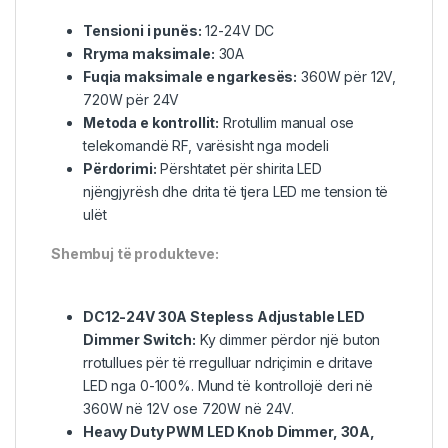
Tensioni i punës:
12-24V DC
Rryma maksimale:
30A
Fuqia maksimale e ngarkesës:
360W për 12V,
720W për 24V
Metoda e kontrollit:
Rrotullim manual ose
telekomandë RF, varësisht nga modeli
Përdorimi:
Përshtatet për shirita LED
njëngjyrësh dhe drita të tjera LED me tension të
ulët
Shembuj të produkteve:
DC12-24V 30A Stepless Adjustable LED
Dimmer Switch:
Ky dimmer përdor një buton
rrotullues për të rregulluar ndriçimin e dritave
LED nga 0-100%. Mund të kontrollojë deri në
360W në 12V ose 720W në 24V.
Heavy Duty PWM LED Knob Dimmer, 30A,