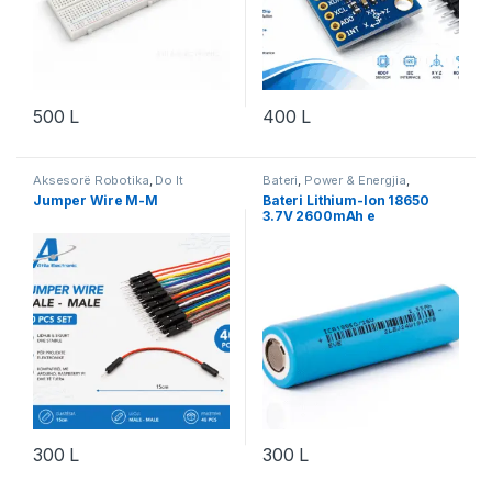
500
L
400
L
Aksesorë Robotika
,
Do It
Bateri
,
Power & Energjia
,
Yourself
,
Projekte & Starter Kit
,
Robotika
Jumper Wire M-M
Bateri Lithium-Ion 18650
Robotika
3.7V 2600mAh e
Rikarikueshme
300
L
300
L