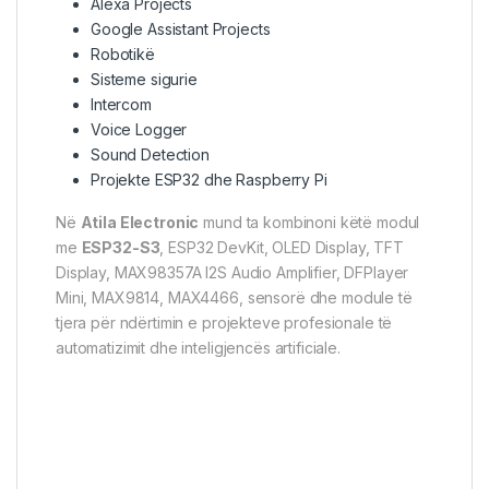
Alexa Projects
Google Assistant Projects
Robotikë
Sisteme sigurie
Intercom
Voice Logger
Sound Detection
Projekte ESP32 dhe Raspberry Pi
Në
Atila Electronic
mund ta kombinoni këtë modul
me
ESP32-S3
, ESP32 DevKit, OLED Display, TFT
Display, MAX98357A I2S Audio Amplifier, DFPlayer
Mini, MAX9814, MAX4466, sensorë dhe module të
tjera për ndërtimin e projekteve profesionale të
automatizimit dhe inteligjencës artificiale.