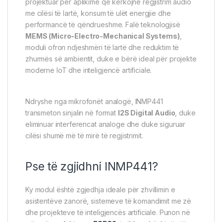
projektuar për aplikime që kërkojnë regjistrim audio
me cilësi të lartë, konsum të ulët energjie dhe
performancë të qëndrueshme. Falë teknologjisë
MEMS (Micro-Electro-Mechanical Systems)
,
moduli ofron ndjeshmëri të lartë dhe reduktim të
zhurmës së ambientit, duke e bërë ideal për projekte
moderne IoT dhe inteligjencë artificiale.
Ndryshe nga mikrofonët analogë, INMP441
transmeton sinjalin në format
I2S Digital Audio
, duke
eliminuar interferencat analoge dhe duke siguruar
cilësi shumë më të mirë të regjistrimit.
Pse të zgjidhni INMP441?
Ky modul është zgjedhja ideale për zhvillimin e
asistentëve zanorë, sistemeve të komandimit me zë
dhe projekteve të inteligjencës artificiale. Punon në