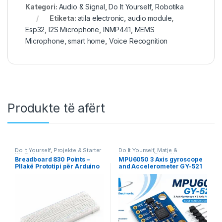
Kategori:
Audio & Signal
,
Do It Yourself
,
Robotika
Etiketa:
atila electronic
,
audio module
,
Esp32
,
I2S Microphone
,
INMP441
,
MEMS
Microphone
,
smart home
,
Voice Recognition
Produkte të afërt
Do It Yourself
,
Projekte & Starter
Do It Yourself
,
Matje &
Kit
,
Robotika
Instrumente
,
Robotika
Breadboard 830 Points –
MPU6050 3 Axis gyroscope
Pllakë Prototipi për Arduino
and Accelerometer GY-521
& Projekte DIY