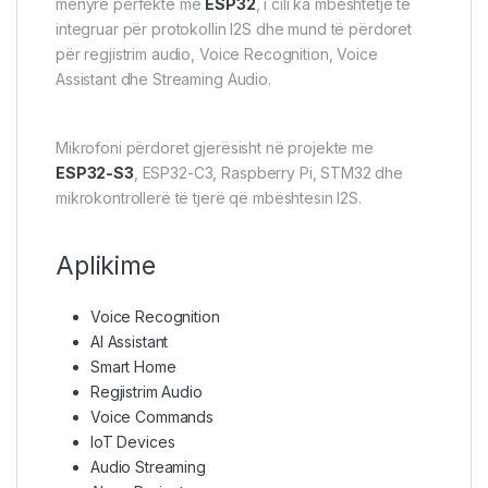
mënyrë perfekte me
ESP32
, i cili ka mbështetje të
integruar për protokollin I2S dhe mund të përdoret
për regjistrim audio, Voice Recognition, Voice
Assistant dhe Streaming Audio.
Mikrofoni përdoret gjerësisht në projekte me
ESP32-S3
, ESP32-C3, Raspberry Pi, STM32 dhe
mikrokontrollerë të tjerë që mbështesin I2S.
Aplikime
Voice Recognition
AI Assistant
Smart Home
Regjistrim Audio
Voice Commands
IoT Devices
Audio Streaming