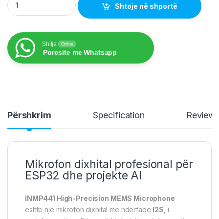
Shtoje në shportë
Shitja
Online
Porosite me Whatsapp
Përshkrim
Specification
Review
Mikrofon dixhital profesional për
ESP32 dhe projekte AI
INMP441 High-Precision MEMS Microphone
është një mikrofon dixhital me ndërfaqe
I2S
, i