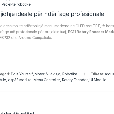
Projekte robotike
jidhje ideale për ndërfaqe profesionale
e dëshironi të ndërtoni një menu moderne në OLED ose TFT, të kontroll
rfaqe më profesionale për projektin tuaj,
EC11 Rotary Encoder Mod
ESP32 dhe Arduino Compatible.
egori:
Do It Yourself
,
Motor & Lëvizje
,
Robotika
Etiketa:
ardu
ule
,
esp32 module
,
Menu Controller
,
Rotary Encoder
,
UI Module