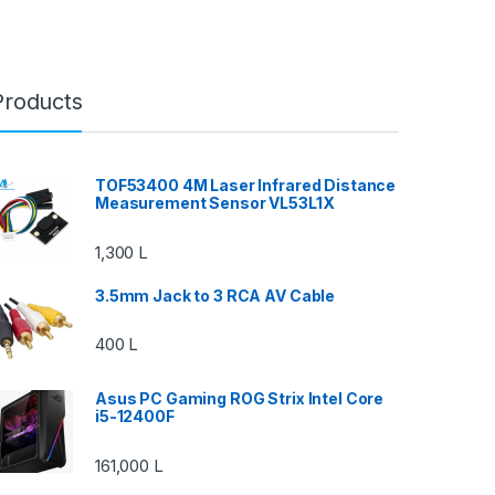
Products
TOF53400 4M Laser Infrared Distance
Measurement Sensor VL53L1X
1,300
L
3.5mm Jack to 3 RCA AV Cable
400
L
Asus PC Gaming ROG Strix Intel Core
i5-12400F
161,000
L