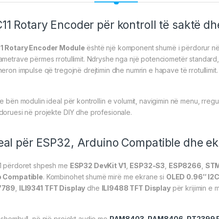
11 Rotary Encoder për kontroll të saktë d
1 Rotary Encoder Module
është një komponent shumë i përdorur në p
ametrave përmes rrotullimit. Ndryshe nga një potenciometër standard,
neron impulse që tregojnë drejtimin dhe numrin e hapave të rrotullimit.
 e bën modulin ideal për kontrollin e volumit, navigimin në menu, rre
doruesi në projekte DIY dhe profesionale.
eal për ESP32, Arduino Compatible dhe 
1 përdoret shpesh me
ESP32 DevKit V1
,
ESP32-S3
,
ESP8266
,
ST
 Compatible
. Kombinohet shumë mirë me ekrane si
OLED 0.96″ I2C
7789
,
ILI9341 TFT Display
dhe
ILI9488 TFT Display
për krijimin e 
 shembull, në një projekt audio me
PAM8403
,
PAM8406
,
PT2399 