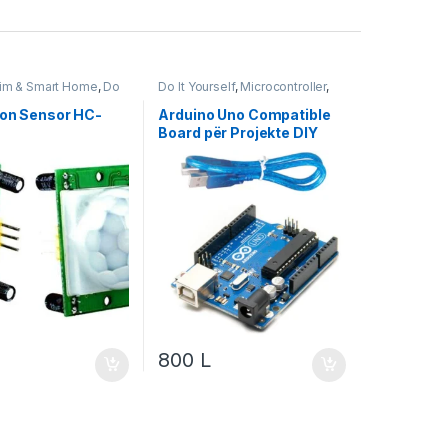
im & Smart Home
,
Do
Do It Yourself
,
Microcontroller
,
,
Projekte & Starter Kit
,
Projekte & Starter Kit
,
Robotika
ion Sensor HC-
Arduino Uno Compatible
Board për Projekte DIY
800
L