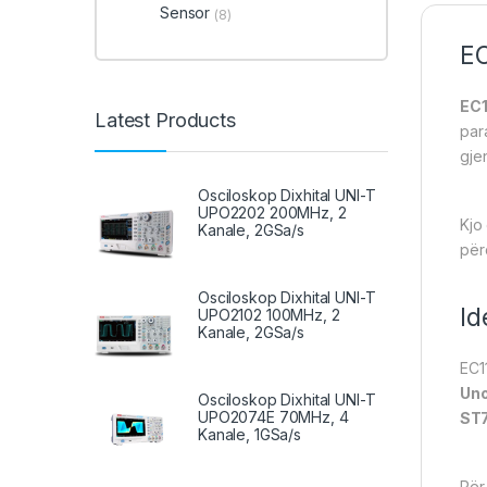
Sensor
(8)
EC
EC1
Latest Products
par
gje
Osciloskop Dixhital UNI-T
UPO2202 200MHz, 2
Kjo
Kanale, 2GSa/s
për
Osciloskop Dixhital UNI-T
Id
UPO2102 100MHz, 2
Kanale, 2GSa/s
EC1
Uno
Osciloskop Dixhital UNI-T
UPO2074E 70MHz, 4
ST
Kanale, 1GSa/s
Për