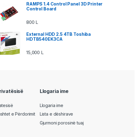
RAMPS 1.4 Control Panel 3D Printer
Control Board
800
L
External HDD 2.5 4TB Toshiba
HDTB540EK3CA
15,000
L
privatësisë
Llogaria ime
vatesisë
Llogaria ime
shtet e Përdorimit
Lista e dëshirave
Gjurmoni porosinë tuaj