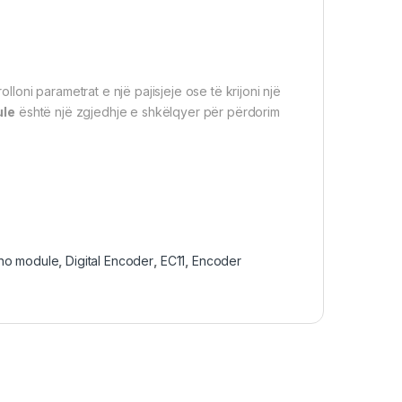
oni parametrat e një pajisjeje ose të krijoni një
ule
është një zgjedhje e shkëlqyer për përdorim
ino module
,
Digital Encoder
,
EC11
,
Encoder