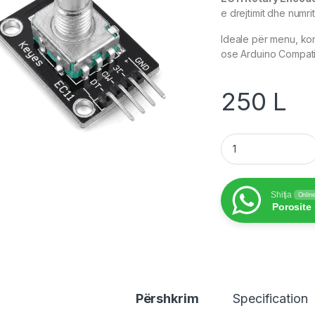
e drejtimit dhe numrit
Ideale për menu, ko
ose Arduino Compati
250
L
Encoder Module for
Shitja
Onlin
Porosite
Përshkrim
Specification