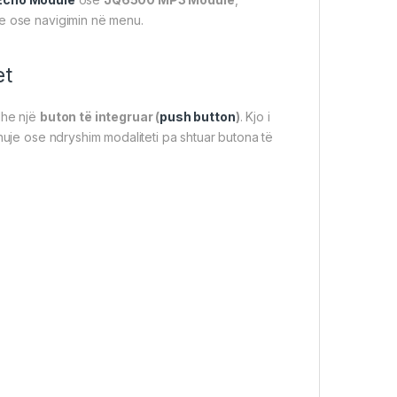
ve ose navigimin në menu.
et
dhe një
buton të integruar (
push button
)
. Kjo i
nuje ose ndryshim modaliteti pa shtuar butona të