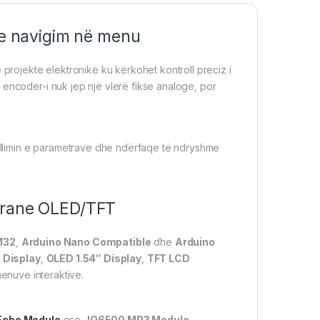
he navigim në menu
rojekte elektronike ku kërkohet kontroll preciz i
 encoder-i nuk jep një vlerë fikse analoge, por
gullimin e parametrave dhe ndërfaqe të ndryshme
ekrane OLED/TFT
M32
,
Arduino Nano Compatible
dhe
Arduino
 Display
,
OLED 1.54″ Display
,
TFT LCD
menuve interaktive.
Echo Module
ose
JQ6500 MP3 Module
,