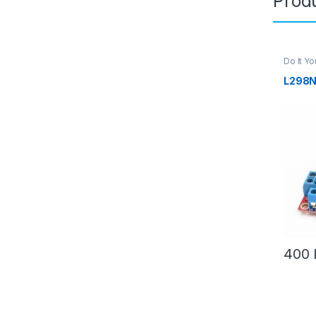
Produ
Do It Yo
Robotik
L298N
400