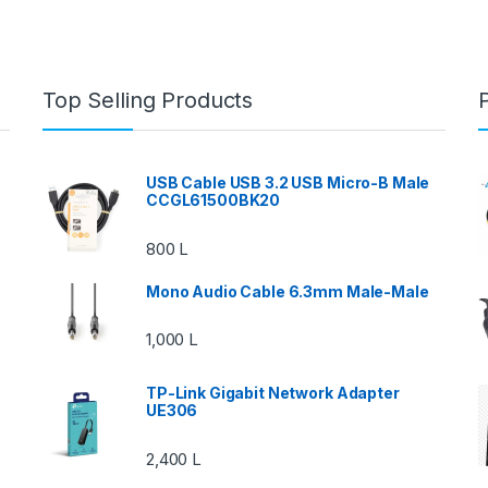
Top Selling Products
USB Cable USB 3.2 USB Micro-B Male
CCGL61500BK20
800
L
Mono Audio Cable 6.3mm Male-Male
1,000
L
TP-Link Gigabit Network Adapter
UE306
2,400
L