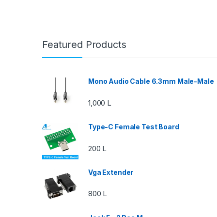
Featured Products
Mono Audio Cable 6.3mm Male-Male
1,000
L
Type-C Female Test Board
200
L
Vga Extender
800
L