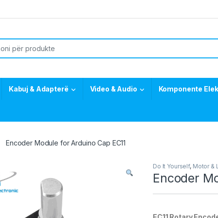
or:
Kabuj & Adapterë
Video & Audio
Komponente Elek
Encoder Module for Arduino Cap EC11
Do It Yourself
,
Motor & 
Encoder Mo
EC11 Rotary Encod