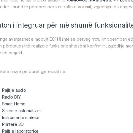
oder-i mund të përdoret për kontrollin e volumit, zgjedhjen e këngë
ton i integruar për më shumë funksionalit
 nga avantazhet e modulit EC11 është se përveç rrotullimit përmban e
on përdoruesit të realizojë funksione shtesë si konfirmim, zgjedhje me
ë në projekt.
 këtë arsye përdoret gjerësisht në:
Pajisje audio
Radio DIY
Smart Home
Sisteme automatizimi
Instrumente matëse
Printerë 3D
Pajisje laboratorike