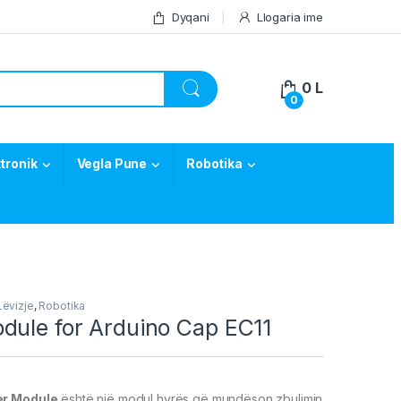
Dyqani
Llogaria ime
0
L
0
tronik
Vegla Pune
Robotika
Lëvizje
,
Robotika
dule for Arduino Cap EC11
er Module
është një modul hyrës që mundëson zbulimin