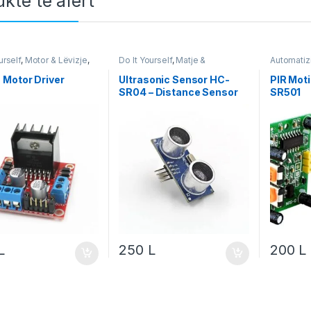
kte të afërt
urself
,
Motor & Lëvizje
,
Do It Yourself
,
Matje &
Automatiz
a
Instrumente
,
Projekte & Starter
It Yourself
Kit
,
Robotika
Robotika
 Motor Driver
Ultrasonic Sensor HC-
PIR Mot
SR04 – Distance Sensor
SR501
për Arduino Projekte &
Robotikë
L
250
L
200
L