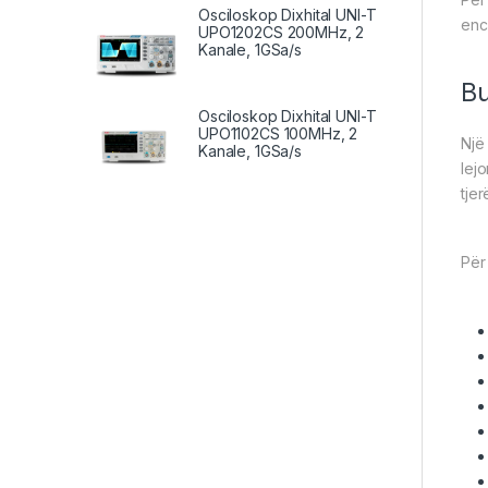
Osciloskop Dixhital UNI-T
enc
UPO1202CS 200MHz, 2
Kanale, 1GSa/s
Bu
Osciloskop Dixhital UNI-T
UPO1102CS 100MHz, 2
Një
Kanale, 1GSa/s
lej
tjer
Për