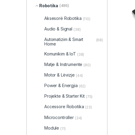
Robotika
(495)
Aksesorë Robotika
(110)
Audio & Signal
(38)
Automatizim & Smart
(68)
Home
Komunikim & IoT
(38)
Matje & Instrumente
(80)
Motor & Lëvizje
(44)
Power & Energjia
(62)
Projekte & Starter Kit
(75)
Accessore Robotika
(23)
Microcontroller
(34)
Module
(11)