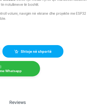
 të rrotullimeve të boshtit.
ntroll volumi, navigim në ekrane dhe projekte me ESP32
ble.
 Arduino Cap EC11 quantity
Shtoje në shportë
e
 me Whatsapp
Reviews