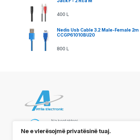
Jack F - 2 Rca M
400
L
Nedis Usb Cable 3.2 Male-Female 2m
CCGP61010BU20
800
L
Na kontaktoni
069 73 48 717
Ne e vlerësojmë privatësinë tuaj.