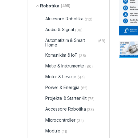
Robotika
(495)
Aksesorë Robotika
(110)
Audio & Signal
(38)
Automatizim & Smart
(68)
Home
Komunikim & IoT
(38)
Matje & Instrumente
(80)
Motor & Lëvizje
(44)
Power & Energjia
(62)
Projekte & Starter Kit
(75)
Accessore Robotika
(23)
Microcontroller
(34)
Module
(11)