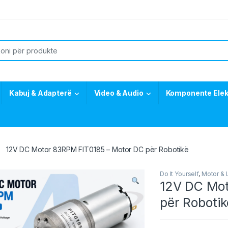
or:
Kabuj & Adapterë
Video & Audio
Komponente Elek
12V DC Motor 83RPM FIT0185 – Motor DC për Robotikë
Do It Yourself
,
Motor & 
12V DC Mot
për Robotik