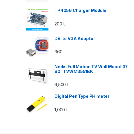
TP4056 Charger Module
200
L
DVI to VGA Adaptor
360
L
Nedis Full Motion TV Wall Mount 37-
80" TVWM3551BK
6,500
L
Digital Pen Type PH meter
1,000
L