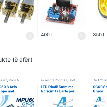
L
400
L
350
L
kte të afërt
urself
,
Matje &
Aksesorë Robotika
,
Do It
Do It Your
ente
,
Robotika
Yourself
,
Projekte & Starter Kit
,
Projekte & 
Robotika
50 3 Axis
LED Diodë 5mm me
SG90 Se
cope and
Ndriçim të Lartë për
Grade
erometer GY-521
Projekte Elektronike