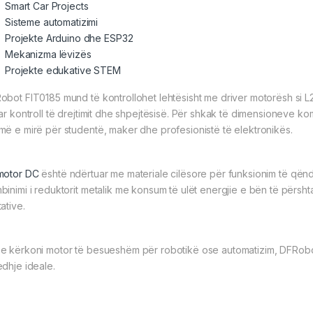
Smart Car Projects
Sisteme automatizimi
Projekte
Arduino dhe ESP32
Mekanizma lëvizës
Projekte edukative STEM
obot FIT0185 mund të kontrollohet lehtësisht me driver motorësh si 
uar kontroll të drejtimit dhe shpejtësisë. Për shkak të dimensioneve
më e mirë për studentë, maker dhe profesionistë të elektronikës.
motor DC
është ndërtuar me materiale cilësore për funksionim të qëndr
binimi i reduktorit metalik me konsum të ulët energjie e bën të përs
ative.
e kërkoni motor të besueshëm për robotikë ose automatizim, DFRob
edhje ideale.