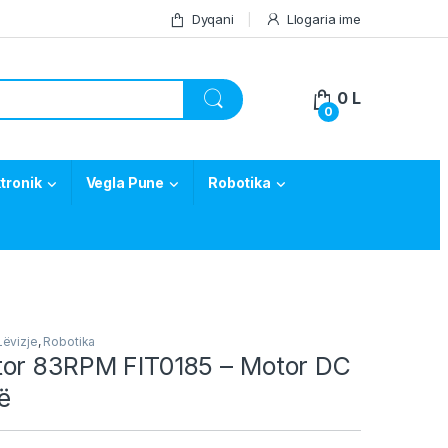
Dyqani
Llogaria ime
0
L
0
tronik
Vegla Pune
Robotika
Lëvizje
,
Robotika
or 83RPM FIT0185 – Motor DC
ë