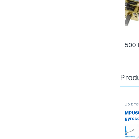
500
Produ
Do It Yo
Instrum
MPU60
gyros
Accel