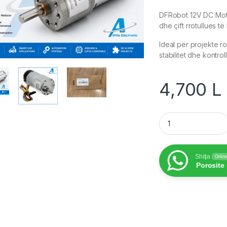
DFRobot 12V DC Mot
dhe çift rrotullues të 
Ideal për projekte r
stabilitet dhe kontroll
4,700
L
12V DC Motor 83RPM
Shitja
Onlin
Porosite