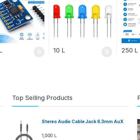
L
10
L
250
L
Top Selling Products
Stereo Audio Cable Jack 6.3mm AuX
1,000
L