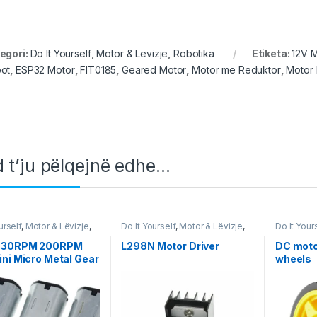
egori:
Do It Yourself
,
Motor & Lëvizje
,
Robotika
Etiketa:
12V 
ot
,
ESP32 Motor
,
FIT0185
,
Geared Motor
,
Motor me Reduktor
,
Motor 
 t’ju pëlqejnë edhe…
urself
,
Motor & Lëvizje
,
Do It Yourself
,
Motor & Lëvizje
,
Do It Your
a
Robotika
Projekte & 
 30RPM 200RPM
L298N Motor Driver
DC moto
ni Micro Metal Gear
wheels
 with Gearwheel DC
s