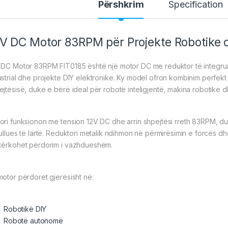
Përshkrim
Specification
V DC Motor 83RPM për Projekte Robotike 
 DC Motor 83RPM FIT0185 është një motor DC me reduktor të integruar,
strial dhe projekte DIY elektronike. Ky model ofron kombinim perfekt mid
ejtësisë, duke e bërë ideal për robotë inteligjentë, makina robotike d
ori funksionon me tension 12V DC dhe arrin shpejtësi rreth 83RPM, du
tullues të lartë. Reduktori metalik ndihmon në përmirësimin e forcës dh
kërkohet përdorim i vazhdueshëm.
motor përdoret gjerësisht në:
Robotikë
DIY
Robotë autonomë