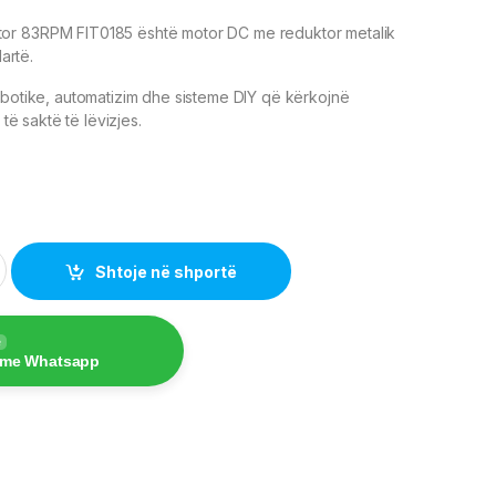
or 83RPM FIT0185 është motor DC me reduktor metalik
lartë.
obotike, automatizim dhe sisteme DIY që kërkojnë
 të saktë të lëvizjes.
 FIT0185 – Motor DC për Robotikë quantity
Shtoje në shportë
e
 me Whatsapp