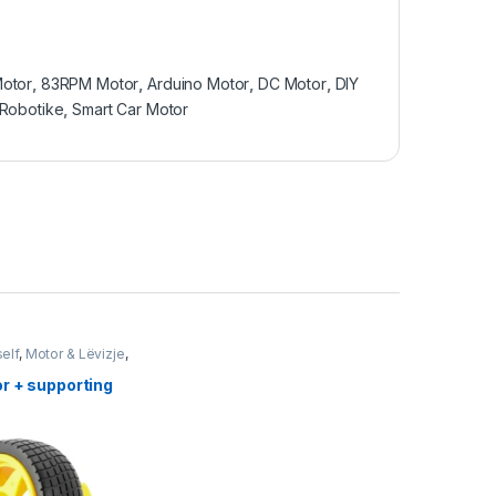
Motor
,
83RPM Motor
,
Arduino Motor
,
DC Motor
,
DIY
Robotike
,
Smart Car Motor
self
,
Motor & Lëvizje
,
Starter Kit
,
Robotika
r + supporting