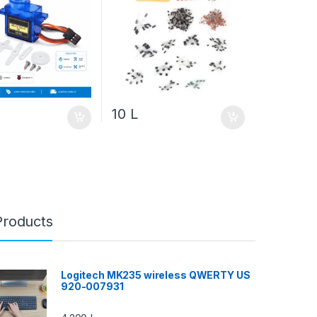
10
L
Products
Logitech MK235 wireless QWERTY US
920-007931