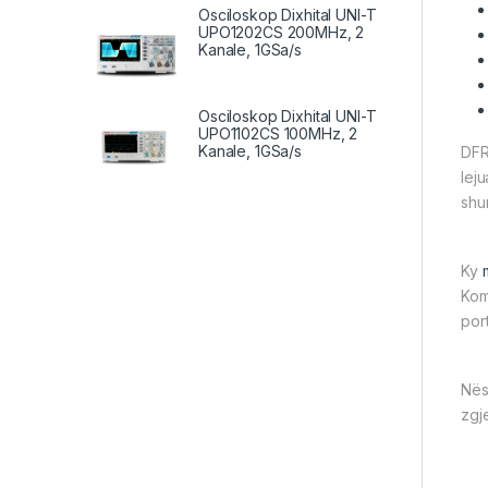
Osciloskop Dixhital UNI-T
UPO1202CS 200MHz, 2
Kanale, 1GSa/s
Osciloskop Dixhital UNI-T
UPO1102CS 100MHz, 2
Kanale, 1GSa/s
DFR
lej
shu
Ky
Kom
port
Nës
zgj