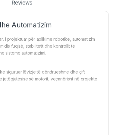
Reviews
dhe Automatizim
 i projektuar për aplikime robotike, automatizim
is fuqisë, stabilitetit dhe kontrollit të
he sisteme automatizimi.
ke siguruar lëvizje të qëndrueshme dhe çift
e jetëgjatësisë së motorit, veçanërisht në projekte