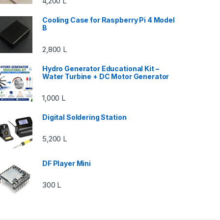
4,200
L
Cooling Case for Raspberry Pi 4 Model
B
2,800
L
Hydro Generator Educational Kit –
Water Turbine + DC Motor Generator
1,000
L
Digital Soldering Station
5,200
L
DF Player Mini
300
L