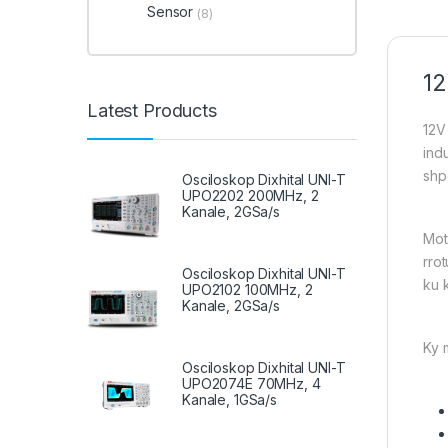
Sensor
(8)
12
Latest Products
12V
indu
shp
Osciloskop Dixhital UNI-T
UPO2202 200MHz, 2
Kanale, 2GSa/s
Mot
rro
Osciloskop Dixhital UNI-T
ku 
UPO2102 100MHz, 2
Kanale, 2GSa/s
Ky 
Osciloskop Dixhital UNI-T
UPO2074E 70MHz, 4
Kanale, 1GSa/s