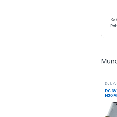
Kat
Rob
Mund
Do It Yo
Robotik
DC 6V
N20 Mi
Motor
Motor