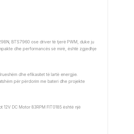
L298N, BTS7960 ose driver të tjerë PWM, duke ju
 kompakte dhe performancës së mirë, është zgjedhje
ueshëm dhe efikasitet të lartë energjie.
htatshëm për përdorim me bateri dhe projekte
ot 12V DC Motor 83RPM FIT0185 është një