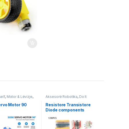
self
,
Motor & Lëvizje
,
Aksesorë Robotika
,
Do It
Starter Kit
,
Robotika
Yourself
,
Robotika
rvo Motor 90
Resistore Transistore
Diode components