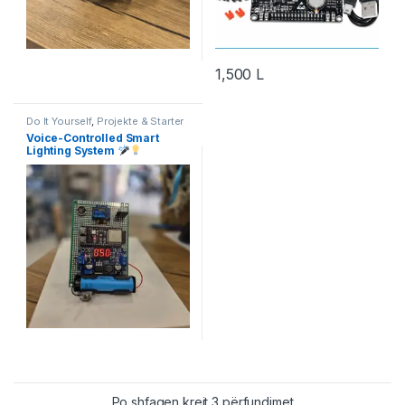
1,500
L
Do It Yourself
,
Projekte & Starter
Kit
,
Robotika
Voice-Controlled Smart
Lighting System
Po shfaqen krejt 3 përfundimet