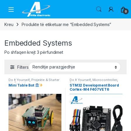
Skip to navigation
Skip to content
Open
0
Kreu
Produkte të etiketuar me “Embedded Systems”
Embedded Systems
Po shfaqen krejt 3 përfundimet
Filters
Do It Yourself
,
Projekte & Starter
Do It Yourself
,
Microcontroller
,
Kit
,
Robotika
Robotika
Mini Table Bot
STM32 Development Board
Cortex-M4 F407VET6