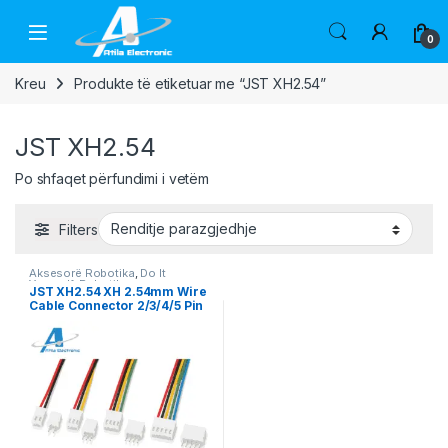
Skip to navigation
Skip to content
Open
0
Kreu
Produkte të etiketuar me “JST XH2.54”
JST XH2.54
Po shfaqet përfundimi i vetëm
Filters
Aksesorë Robotika
,
Do It
Yourself
,
Robotika
JST XH2.54 XH 2.54mm Wire
Cable Connector 2/3/4/5 Pin
Set