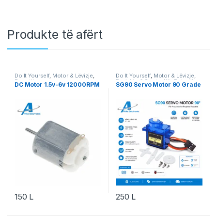
Produkte të afërt
Do It Yourself
,
Motor & Lëvizje
,
Do It Yourself
,
Motor & Lëvizje
,
Robotika
Projekte & Starter Kit
,
Robotika
DC Motor 1.5v-6v 12000RPM
SG90 Servo Motor 90 Grade
150
L
250
L