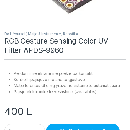
Do It Yourself
,
Matje & Instrumente
,
Robotika
RGB Gesture Sensing Color UV
Filter APDS-9960
Përdorim në ekrane me prekje pa kontakt
Kontroll i pajisjeve me anë të gjesteve
Matje të dritës dhe ngjyrave në sisteme të automatizuara
Pajisje elektronike të veshshme (wearables)
400
L
RGB Gesture Sensing Color UV Filter APDS-9960 quantity