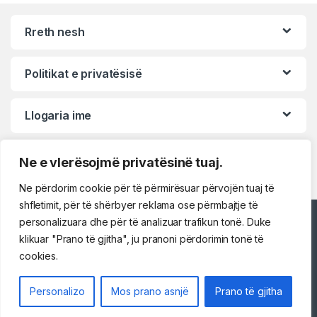
Rreth nesh
Politikat e privatësisë
Llogaria ime
Ne e vlerësojmë privatësinë tuaj.
Ne përdorim cookie për të përmirësuar përvojën tuaj të
shfletimit, për të shërbyer reklama ose përmbajtje të
personalizuara dhe për të analizuar trafikun tonë. Duke
Përshëndetje!
klikuar "Prano të gjitha", ju pranoni përdorimin tonë të
cookies.
Na kontaktoni
Personalizo
Mos prano asnjë
Prano të gjitha
069 73 48 717