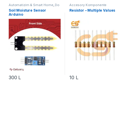
Automatizim & Smart Home
,
Do
Accesory Komponente
It Yourself
,
Projekte & Starter Kit
,
Elektronik
,
Aksesorë Robotika
,
Soil Moisture Sensor
Resistor – Multiple Values
Robotika
Do It Yourself
,
Komponente
Arduino
Elektronik
,
Robotika
300
L
10
L