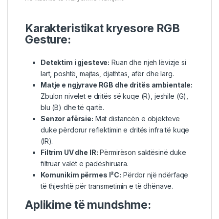
Karakteristikat kryesore RGB
Gesture:
Detektim i gjesteve:
Ruan dhe njeh lëvizje si
lart, poshtë, majtas, djathtas, afër dhe larg.
Matje e ngjyrave
RGB
dhe dritës ambientale:
Zbulon nivelet e dritës së kuqe (R), jeshile (G),
blu (B) dhe të qartë.
Senzor afërsie:
Mat distancën e objekteve
duke përdorur reflektimin e dritës infra të kuqe
(IR).
Filtrim UV dhe IR:
Përmirëson saktësinë duke
filtruar valët e padëshiruara.
Komunikim përmes I²C:
Përdor një ndërfaqe
të thjeshtë për transmetimin e të dhënave.
Aplikime të mundshme: