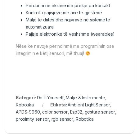
Përdorim në ekrane me prekje pa kontakt
Kontroll i pajisjeve me anë të gjesteve
Matje të dritës dhe ngjyrave në sisteme të
automatizuara
Pajisje elektronike të veshshme (wearables)
Nëse ke nevojë për ndihmë me programimin ose
integrimin e këtij sensori, më thuaj!
Kategori:
Do It Yourself
,
Matje & Instrumente
,
Robotika
Etiketa:
Ambient Light Sensor
,
APDS-9960
,
color sensor
,
Esp32
,
gesture sensor
,
proximity sensor
,
rgb sensor
,
Robotika