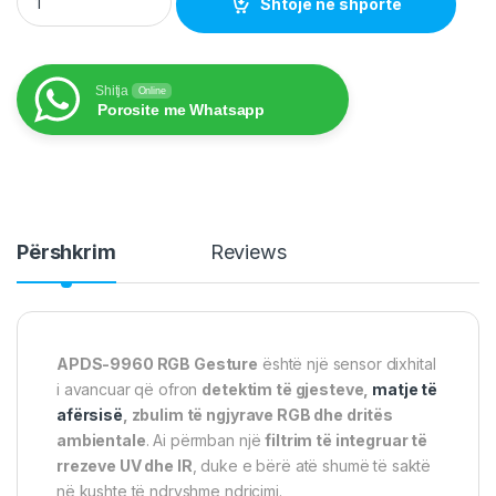
Shtoje në shportë
Shitja
Online
Porosite me Whatsapp
Përshkrim
Reviews
APDS-9960 RGB Gesture
është një sensor dixhital
i avancuar që ofron
detektim të gjesteve,
matje të
afërsisë
, zbulim të ngjyrave RGB dhe dritës
ambientale
. Ai përmban një
filtrim të integruar të
rrezeve UV dhe IR
, duke e bërë atë shumë të saktë
në kushte të ndryshme ndriçimi.