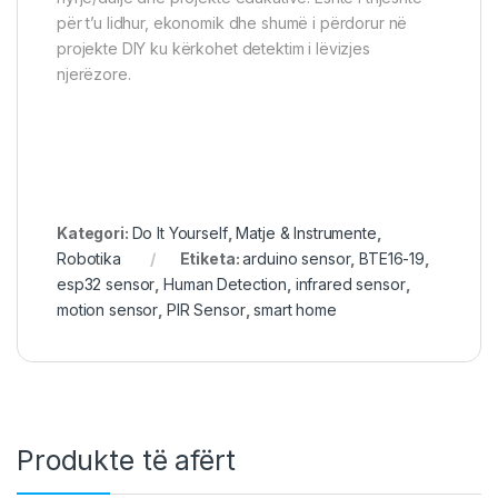
për t’u lidhur, ekonomik dhe shumë i përdorur në
projekte DIY ku kërkohet detektim i lëvizjes
njerëzore.
Kategori:
Do It Yourself
,
Matje & Instrumente
,
Robotika
Etiketa:
arduino sensor
,
BTE16-19
,
esp32 sensor
,
Human Detection
,
infrared sensor
,
motion sensor
,
PIR Sensor
,
smart home
Produkte të afërt