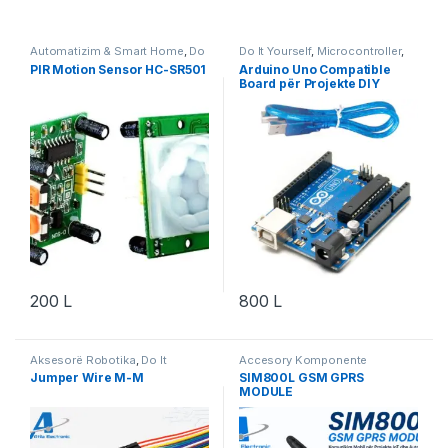
Automatizim & Smart Home
,
Do
Do It Yourself
,
Microcontroller
,
It Yourself
,
Projekte & Starter Kit
,
Projekte & Starter Kit
,
Robotika
PIR Motion Sensor HC-SR501
Arduino Uno Compatible
Robotika
Board për Projekte DIY
200
L
800
L
Aksesorë Robotika
,
Do It
Accesory Komponente
Yourself
,
Projekte & Starter Kit
,
Elektronik
,
Do It Yourself
,
Jumper Wire M-M
SIM800L GSM GPRS
Robotika
Komponente Elektronik
,
MODULE
Komunikim & IoT
,
Robotika