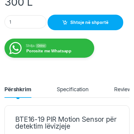
300
L
Pyroelectric Infrared Human Body Detecting PIR Motion Sens
Shtoje në shportë
Shitja
Online
Porosite me Whatsapp
Përshkrim
Specification
Review
BTE16-19 PIR Motion Sensor për
detektim lëvizjeje