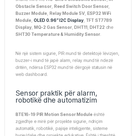
Obstacle Sensor
,
Reed Switch Door Sensor
,
Buzzer Module
,
Relay Module 5V
,
ESP32 WiFi
Module
,
OLED 0.96” I2C Display
,
TFT ST7789
Display
,
MQ-2 Gas Sensor
,
DHT11
,
DHT22
dhe
SHT30 Temperature & Humidity Sensor
.
Në një sistem sigurie, PIR mund të detektojë lëvizjen,
buzzer-i mund të japë alarm, relay mund të ndezë
dritën, ndërsa ESP32 mund të dërgojë statusin në
web dashboard.
Sensor praktik për alarm,
robotikë dhe automatizim
BTE16-19 PIR Motion Sensor Module
është
zgjedhje e mirë për projekte sigurie, ndriçim
automatik, robotikë, pajisje inteligjente, sisteme
hyrje/dalje dhe projekte edukative. Është i thjeshtë