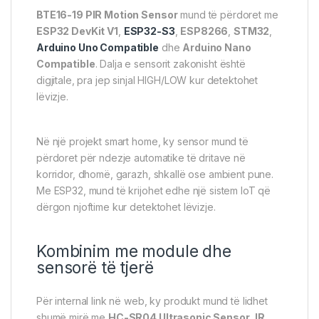
BTE16-19 PIR Motion Sensor
mund të përdoret me
ESP32 DevKit V1
,
ESP32-S3
,
ESP8266
,
STM32
,
Arduino Uno Compatible
dhe
Arduino Nano
Compatible
. Dalja e sensorit zakonisht është
digjitale, pra jep sinjal HIGH/LOW kur detektohet
lëvizje.
Në një projekt smart home, ky sensor mund të
përdoret për ndezje automatike të dritave në
korridor, dhomë, garazh, shkallë ose ambient pune.
Me ESP32, mund të krijohet edhe një sistem IoT që
dërgon njoftime kur detektohet lëvizje.
Kombinim me module dhe
sensorë të tjerë
Për internal link në web, ky produkt mund të lidhet
shumë mirë me
HC-SR04 Ultrasonic Sensor
,
IR