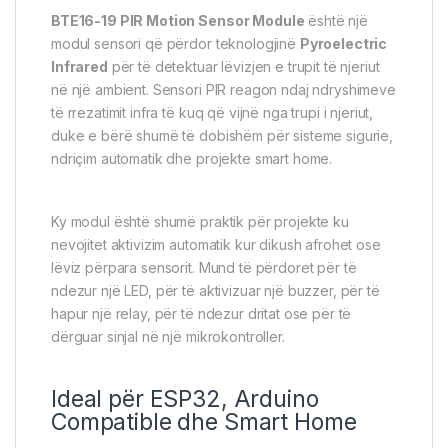
BTE16-19 PIR Motion Sensor Module
është një
modul sensori që përdor teknologjinë
Pyroelectric
Infrared
për të detektuar lëvizjen e trupit të njeriut
në një ambient. Sensori PIR reagon ndaj ndryshimeve
të rrezatimit infra të kuq që vijnë nga trupi i njeriut,
duke e bërë shumë të dobishëm për sisteme sigurie,
ndriçim automatik dhe projekte smart home.
Ky modul është shumë praktik për projekte ku
nevojitet aktivizim automatik kur dikush afrohet ose
lëviz përpara sensorit. Mund të përdoret për të
ndezur një LED, për të aktivizuar një buzzer, për të
hapur një relay, për të ndezur dritat ose për të
dërguar sinjal në një mikrokontroller.
Ideal për ESP32, Arduino
Compatible dhe Smart Home