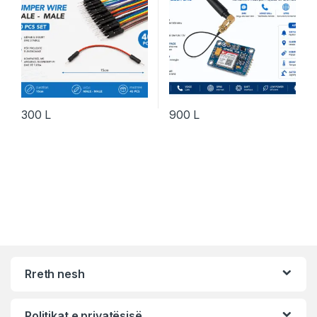
300
L
900
L
Rreth nesh
Politikat e privatësisë