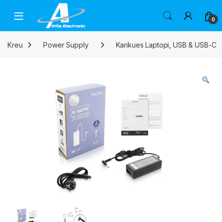
Skip to navigation
Skip to content
Open
0
Kreu
Power Supply
Karikues Laptopi, USB & USB-C