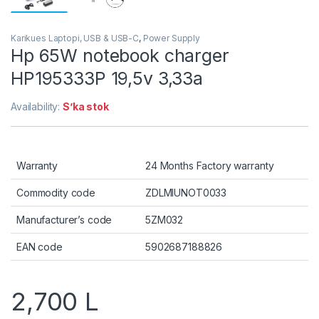
Karikues Laptopi, USB & USB-C
,
Power Supply
Hp 65W notebook charger
HP195333P 19,5v 3,33a
Availability:
S’ka stok
Warranty
24 Months Factory warranty
Commodity code
ZDLMIUNOT0033
Manufacturer’s code
5ZM032
EAN code
5902687188826
2,700
L