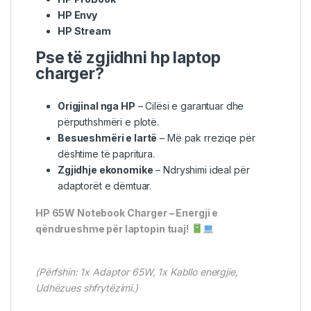
HP Envy
HP Stream
Pse të zgjidhni hp laptop
charger?
Origjinal nga HP
– Cilësi e garantuar dhe
përputhshmëri e plotë.
Besueshmëri e lartë
– Më pak rreziqe për
dështime të papritura.
Zgjidhje ekonomike
– Ndryshimi ideal për
adaptorët e dëmtuar.
HP 65W Notebook Charger – Energji e
qëndrueshme për laptopin tuaj!
(Përfshin: 1x Adaptor 65W, 1x Kabllo energjie,
Udhëzues shfrytëzimi.)