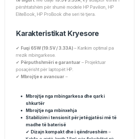
përshtatshëm për shumë modele HP Pavilion, HP
EliteBook, HP ProBook dhe seri të tjera.
Karakteristikat Kryesore
✔
Fuqi 65W (19.5V / 3.33A)
– Karikim optimal pa
rrezik mbingarkese.
✔
Përputhshmëri e garantuar
– Projektuar
posaçërisht për laptopët HP.
✔
Mbrojtje e avancuar
–
Mbrojtje nga mbingarkesa dhe qark i
shkurtër
Mbrojtje nga mbinxehja
Stabilizim i tensionit për jetëgjatësi më të
madhe të baterisë
✔
Dizajn kompakt dhe i qëndrueshëm
–
Kabllo e gjatë (rreth 1.8m) për fleksibilitet në