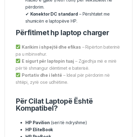
përdorim.
✔
Konektor DC standard
– Përshtatet me
shumicën e laptopëve HP.
Përfitimet hp laptop charger
Karikim i shpejtë dhe efikas
– Ripërton baterinë
pa u mbinxehur.
E sigurt për laptopin tuaj
– Zgjedhja më e mirë
për të shmangur dëmtimet e baterisë.
Portativ dhe i lehtë
– Ideal për përdorim në
shtëpi, zyrë ose udhëtime.
Për Cilat Laptopë Është
Kompatibel?
HP Pavilion
(seri të ndryshme)
HP EliteBook
HP ProBook