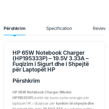
Përshkrim
Specification
Review
HP 65W Notebook Charger
(HP195333P) – 19.5V 3.33A –
Fuqizim i Sigurt dhe i Shpejtë
për Laptopët HP
Përshkrim
HP 65W Notebook Charger (Model:
HP195333P)
është një burim zyrtar energjie për
laptopët HP, i dizajnuar për
karikim të shpejtë dhe
të sigurt
. Me dalje
19.5V 3.33A
, ky adaptor është i