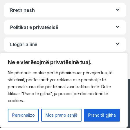
Rreth nesh
Politikat e privatësisë
Llogaria ime
Ne e vlerësojmë privatësinë tuaj.
Ne përdorim cookie për të përmirësuar përvojën tuaj të
shfletimit, për të shërbyer reklama ose përmbajtje të
personalizuara dhe për të analizuar trafikun tonë. Duke
Përshëndetje!
klikuar "Prano të gjitha", ju pranoni përdorimin tonë të
cookies.
Na kontaktoni
Personalizo
Mos prano asnjë
Prano të gjitha
069 73 48 717