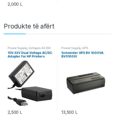
2,000
L
Produkte të afërt
Power Supply
,
Ushqyes AC/DC
Power Supply
,
UPS
& Ushqyes Metalikë
15V-32V Dual Voltage AC/DC
Schneider UPS BV 1000VA
Adapter for HP Printers
BVS1000I
2,500
L
13,500
L