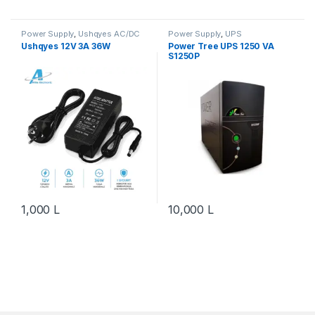
Power Supply
,
Ushqyes AC/DC
Power Supply
,
UPS
& Ushqyes Metalikë
Ushqyes 12V 3A 36W
Power Tree UPS 1250 VA
S1250P
1,000
L
10,000
L