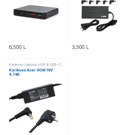
6,500
L
3,500
L
Karikues Laptopi, USB & USB-C
,
Power Supply
Karikues Acer 90W 19V
4.74A