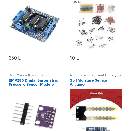
350
L
10
L
Do It Yourself
,
Matje &
Automatizim & Smart Home
,
Do
Instrumente
,
Robotika
It Yourself
,
Projekte & Starter Kit
,
BMP280 Digital Barometric
Soil Moisture Sensor
Robotika
Pressure Sensor Module
Arduino