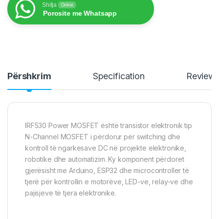
Shitja
Online
Porosite me Whatsapp
Përshkrim
Specification
Review
IRF530 Power MOSFET është transistor elektronik tip
N-Channel MOSFET i përdorur për switching dhe
kontroll të ngarkesave DC në projekte elektronike,
robotike dhe automatizim. Ky komponent përdoret
gjerësisht me Arduino, ESP32 dhe microcontroller të
tjerë për kontrollin e motorëve, LED-ve, relay-ve dhe
pajisjeve të tjera elektronike.