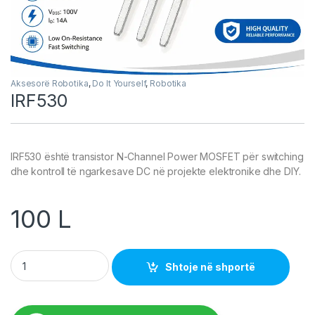
Aksesorë Robotika
,
Do It Yourself
,
Robotika
IRF530
IRF530 është transistor N-Channel Power MOSFET për switching
dhe kontroll të ngarkesave DC në projekte elektronike dhe DIY.
100
L
IRF530 quantity
Shtoje në shportë