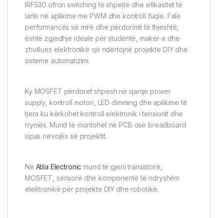
IRF530 ofron switching të shpejtë dhe efikasitet të
lartë në aplikime me PWM dhe kontroll fuqie. Falë
performancës së mirë dhe përdorimit të thjeshtë,
është zgjedhje ideale për studentë, maker-a dhe
zhvillues elektronikë që ndërtojnë projekte DIY dhe
sisteme automatizimi.
Ky MOSFET përdoret shpesh në qarqe power
supply, kontroll motori, LED dimming dhe aplikime të
tjera ku kërkohet kontroll elektronik i tensionit dhe
rrymës. Mund të montohet në PCB ose breadboard
sipas nevojës së projektit.
Në
Atila Electronic
mund të gjeni transistorë,
MOSFET, sensorë dhe komponentë të ndryshëm
elektronikë për projekte DIY dhe robotikë.