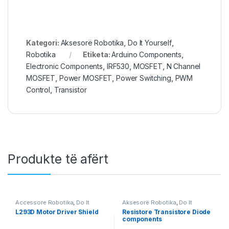
Kategori:
Aksesorë Robotika
,
Do It Yourself
,
Robotika
Etiketa:
Arduino Components
,
Electronic Components
,
IRF530
,
MOSFET
,
N Channel
MOSFET
,
Power MOSFET
,
Power Switching
,
PWM
Control
,
Transistor
Produkte të afërt
Accessore Robotika
,
Do It
Aksesorë Robotika
,
Do It
Yourself
,
Motor & Lëvizje
,
Yourself
,
Robotika
L293D Motor Driver Shield
Resistore Transistore Diode
Robotika
components