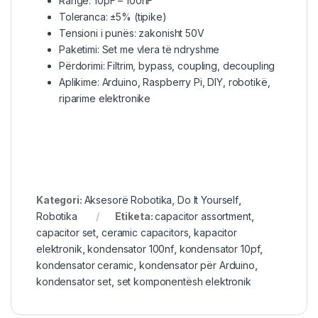
Range: 10pF – 100nF
Toleranca: ±5% (tipike)
Tensioni i punës: zakonisht 50V
Paketimi: Set me vlera të ndryshme
Përdorimi: Filtrim, bypass, coupling, decoupling
Aplikime: Arduino, Raspberry Pi, DIY, robotikë,
riparime elektronike
Kategori:
Aksesorë Robotika
,
Do It Yourself
,
Robotika
Etiketa:
capacitor assortment
,
capacitor set
,
ceramic capacitors
,
kapacitor
elektronik
,
kondensator 100nf
,
kondensator 10pf
,
kondensator ceramic
,
kondensator për Arduino
,
kondensator set
,
set komponentësh elektronik