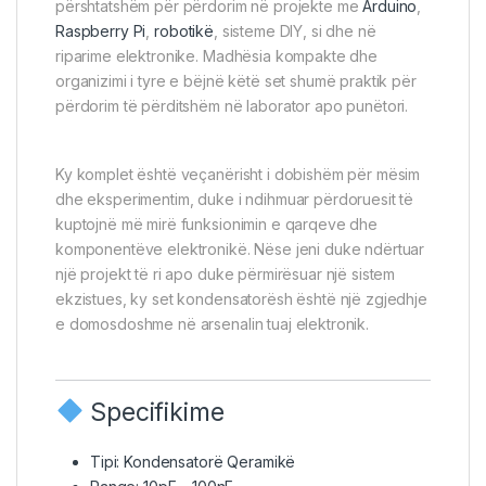
përshtatshëm për përdorim në projekte me
Arduino
,
Raspberry Pi
,
robotikë
, sisteme DIY, si dhe në
riparime elektronike. Madhësia kompakte dhe
organizimi i tyre e bëjnë këtë set shumë praktik për
përdorim të përditshëm në laborator apo punëtori.
Ky komplet është veçanërisht i dobishëm për mësim
dhe eksperimentim, duke i ndihmuar përdoruesit të
kuptojnë më mirë funksionimin e qarqeve dhe
komponentëve elektronikë. Nëse jeni duke ndërtuar
një projekt të ri apo duke përmirësuar një sistem
ekzistues, ky set kondensatorësh është një zgjedhje
e domosdoshme në arsenalin tuaj elektronik.
Specifikime
Tipi: Kondensatorë Qeramikë