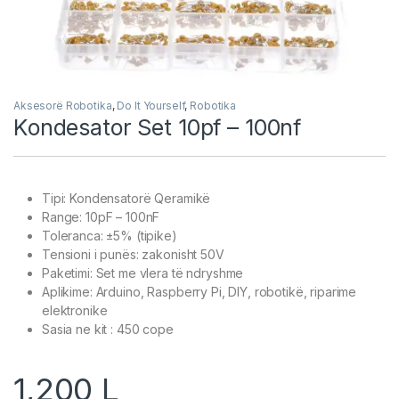
Aksesorë Robotika
,
Do It Yourself
,
Robotika
Kondesator Set 10pf – 100nf
Tipi: Kondensatorë Qeramikë
Range: 10pF – 100nF
Toleranca: ±5% (tipike)
Tensioni i punës: zakonisht 50V
Paketimi: Set me vlera të ndryshme
Aplikime: Arduino, Raspberry Pi, DIY, robotikë, riparime
elektronike
Sasia ne kit : 450 cope
1,200
L