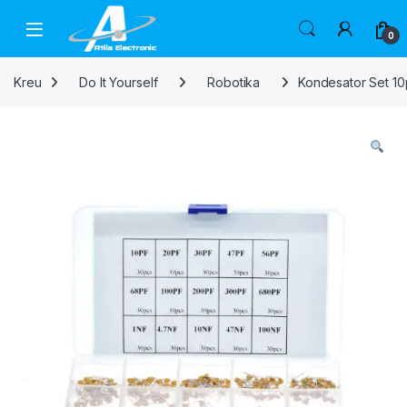
Skip to navigation
Skip to content
Open
0
Kreu
Do It Yourself
Robotika
Kondesator Set 10