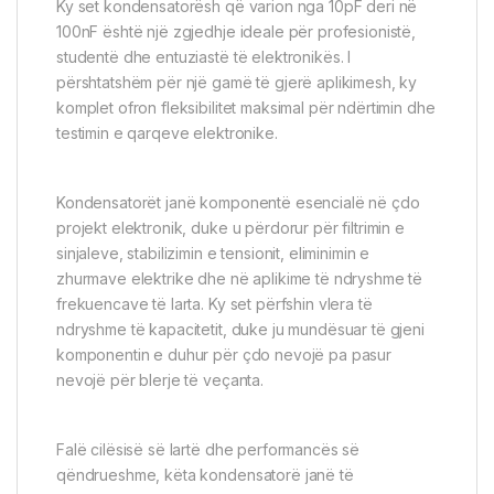
Ky set kondensatorësh që varion nga 10pF deri në
100nF është një zgjedhje ideale për profesionistë,
studentë dhe entuziastë të elektronikës. I
përshtatshëm për një gamë të gjerë aplikimesh, ky
komplet ofron fleksibilitet maksimal për ndërtimin dhe
testimin e qarqeve elektronike.
Kondensatorët janë komponentë esencialë në çdo
projekt elektronik, duke u përdorur për filtrimin e
sinjaleve, stabilizimin e tensionit, eliminimin e
zhurmave elektrike dhe në aplikime të ndryshme të
frekuencave të larta. Ky set përfshin vlera të
ndryshme të kapacitetit, duke ju mundësuar të gjeni
komponentin e duhur për çdo nevojë pa pasur
nevojë për blerje të veçanta.
Falë cilësisë së lartë dhe performancës së
qëndrueshme, këta kondensatorë janë të