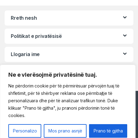
Rreth nesh
Politikat e privatësisë
Llogaria ime
Ne e vlerësojmë privatësinë tuaj.
Ne përdorim cookie për të përmirësuar përvojën tuaj të
shfletimit, për të shërbyer reklama ose përmbajtje të
personalizuara dhe për të analizuar trafikun tonë. Duke
Përshëndetje!
klikuar "Prano të gjitha", ju pranoni përdorimin tonë të
cookies.
Na kontaktoni
Personalizo
Mos prano asnjë
Prano të gjitha
069 73 48 717