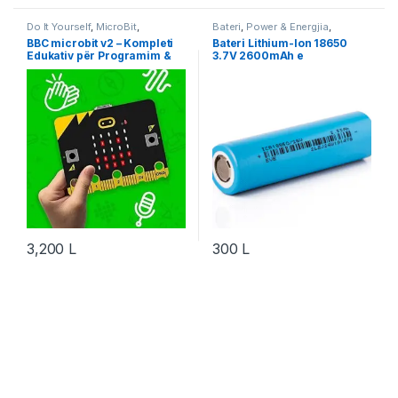
Do It Yourself
,
MicroBit
,
Bateri
,
Power & Energjia
,
Microcontroller
,
Projekte &
Robotika
BBC microbit v2 – Kompleti
Bateri Lithium-Ion 18650
Starter Kit
,
Robotika
Edukativ për Programim &
3.7V 2600mAh e
Robotikë
Rikarikueshme
3,200
L
300
L