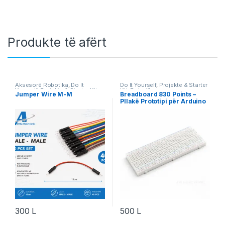
Produkte të afërt
Aksesorë Robotika
,
Do It
Do It Yourself
,
Projekte & Starter
Yourself
,
Projekte & Starter Kit
,
Kit
,
Robotika
Jumper Wire M-M
Breadboard 830 Points –
Robotika
Pllakë Prototipi për Arduino
& Projekte DIY
300
L
500
L