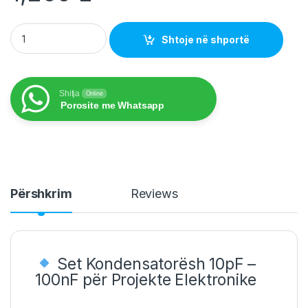
Kondesator Set 10pf - 100nf quantity
Shtoje në shportë
Shitja
Online
Porosite me Whatsapp
Përshkrim
Reviews
Set Kondensatorësh 10pF –
100nF për Projekte Elektronike