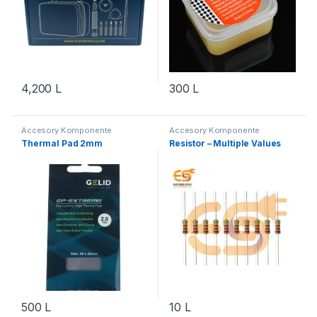
4,200
L
300
L
Accesory Komponente
Accesory Komponente
Elektronik
,
Komponente
Elektronik
,
Aksesorë Robotika
,
Thermal Pad 2mm
Resistor – Multiple Values
Elektronik
,
Komponente
Do It Yourself
,
Komponente
Elektronike
,
Mjete Ndihmese
,
Elektronik
,
Robotika
Vegla Pune
,
Workshop &
Equipment
500
L
10
L