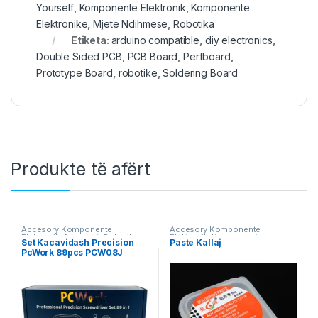
Yourself
,
Komponente Elektronik
,
Komponente
Elektronike
,
Mjete Ndihmese
,
Robotika
Etiketa:
arduino compatible
,
diy electronics
,
Double Sided PCB
,
PCB Board
,
Perfboard
,
Prototype Board
,
robotike
,
Soldering Board
Produkte të afërt
Accesory Komponente
Accesory Komponente
Elektronik
,
Aksesorë Robotika
,
Elektronik
,
Komponente
Set Kacavidash Precision
Paste Kallaj
Do It Yourself
,
Komponente
Elektronik
,
Mjete Ndihmese
,
PcWork 89pcs PCW08J
Elektronik
,
Mjete Ndihmese
,
Vegla Pune
Robotika
,
Vegla Pune