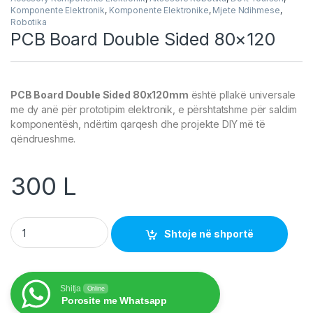
Komponente Elektronik
,
Komponente Elektronike
,
Mjete Ndihmese
,
Robotika
PCB Board Double Sided 80×120
PCB Board Double Sided 80x120mm
është pllakë universale
me dy anë për prototipim elektronik, e përshtatshme për saldim
komponentësh, ndërtim qarqesh dhe projekte DIY më të
qëndrueshme.
300
L
PCB Board Double Sided 80x120 quantity
Shtoje në shportë
Shitja
Online
Porosite me Whatsapp