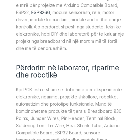
e mirë për projekte me Arduino Compatible Board,
ESP32,
ESP8266
, module sensorësh, rele, motor
driver, module komunikimi, module audio dhe qarqe
kontrolli. Ajo përdoret shpesh nga studentë, teknikë
elektronikë, hobi DIY dhe laboratorë për të kaluar një
projekt nga breadboard në një montim më të fortë
dhe më të qëndrueshëm.
Përdorim në laborator, riparime
dhe robotikë
Kjo PCB është shumë e dobishme për eksperimente
elektronike, riparime, projekte shkollore, robotikë,
automatizim dhe prototipe funksionale. Mund të
kombinohet me produkte të tjera si Breadboard 830
Points, Jumper Wires, Pin Header, Terminal Block,
Soldering Iron, Tin Wire, Heat Shrink Tube, Arduino
Compatible Board, ESP32 Board, sensorë
temperature, sensorë drite dhe module fuqie.