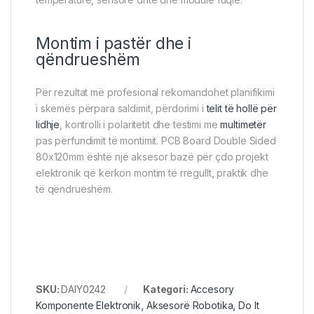
Montim i pastër dhe i
qëndrueshëm
Për rezultat më profesional rekomandohet planifikimi
i skemës përpara saldimit, përdorimi i
telit të hollë për
lidhje
, kontrolli i polaritetit dhe testimi me
multimetër
pas përfundimit të montimit. PCB Board Double Sided
80x120mm është një aksesor bazë për çdo projekt
elektronik që kërkon montim të rregullt, praktik dhe
të qëndrueshëm.
SKU:
DAIY0242
Kategori:
Accesory
Komponente Elektronik
,
Aksesorë Robotika
,
Do It