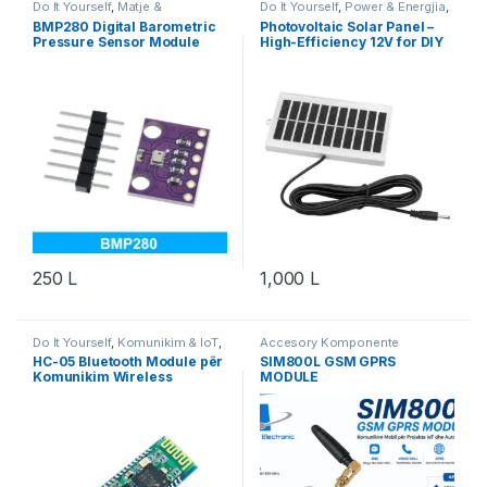
Do It Yourself
,
Matje &
Do It Yourself
,
Power & Energjia
,
Instrumente
,
Robotika
Robotika
BMP280 Digital Barometric
Photovoltaic Solar Panel –
Pressure Sensor Module
High-Efficiency 12V for DIY
Projects
250
L
1,000
L
Do It Yourself
,
Komunikim & IoT
,
Accesory Komponente
Projekte & Starter Kit
,
Robotika
Elektronik
,
Do It Yourself
,
HC-05 Bluetooth Module për
SIM800L GSM GPRS
Komponente Elektronik
,
Komunikim Wireless
MODULE
Komunikim & IoT
,
Robotika