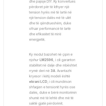
dhe pajisje DIY. Ky konvertues
përdoret për të kthyer një
tension hyrës më të lartë në
një tension dalës më të ulët
dhe të qëndrueshëm, duke
ofruar performancë të lartë
dhe efikasitet të mirë
energjetik.
Ky modul bazohet në çipin e
njohur
LM2596
, i cili garanton
stabilitet në dalje dhe mbështet
rrymë deri në
3A
. Avantazhi
kryesor i këtij modeli është
ekrani LCD
, i cili mundëson
shfaqjen e tensionit hyrës ose
dalës, duke e bërë monitorimin
shumë më të lehtë dhe më të
saktë gjatë përdorimit.