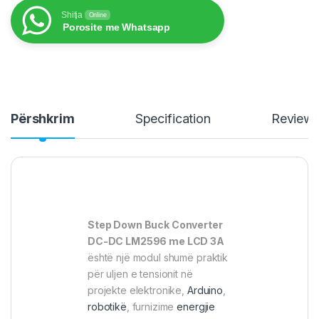
Shitja
Online
Porosite me Whatsapp
Përshkrim
Specification
Review
Step Down Buck Converter
DC-DC LM2596 me LCD 3A
është një modul shumë praktik
për uljen e tensionit në
projekte elektronike,
Arduino
,
robotikë
, furnizime
energjie