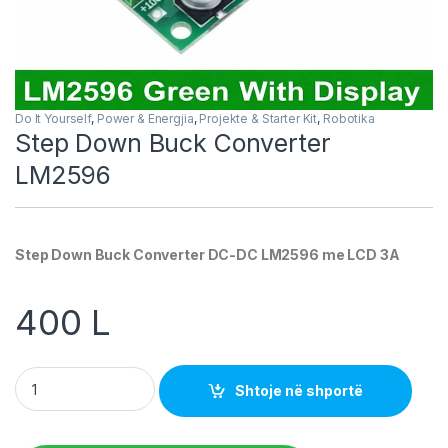
Do It Yourself
,
Power & Energjia
,
Projekte & Starter Kit
,
Robotika
Step Down Buck Converter
LM2596
Step Down Buck Converter DC-DC LM2596 me LCD 3A
400
L
Step Down Buck Converter LM2596 quantity
Shtoje në shportë