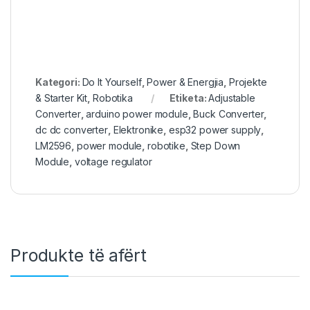
Kategori:
Do It Yourself
,
Power & Energjia
,
Projekte
& Starter Kit
,
Robotika
Etiketa:
Adjustable
Converter
,
arduino power module
,
Buck Converter
,
dc dc converter
,
Elektronike
,
esp32 power supply
,
LM2596
,
power module
,
robotike
,
Step Down
Module
,
voltage regulator
Produkte të afërt