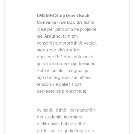
LM2596 Step Down Buck
Converter me LCD 3A
është
ideal për përdorim në projekte
me
Arduino
, furnizim
sensorësh, motorësh të vegjël,
moduleve elektronike,
pajisjeve LED dhe aplikime të
tjera ku kërkohet ulje tensioni.
Potenciometri i integruar ju
lejon të rregulloni me lehtësi
tensionin e daljes sipas
kërkesës së projektit tuaj.
Ky modul është i përshtatshëm
për studentë, inxhinierë
elektronikë, hobiistë dhe
profesionistë që kërkojnë një