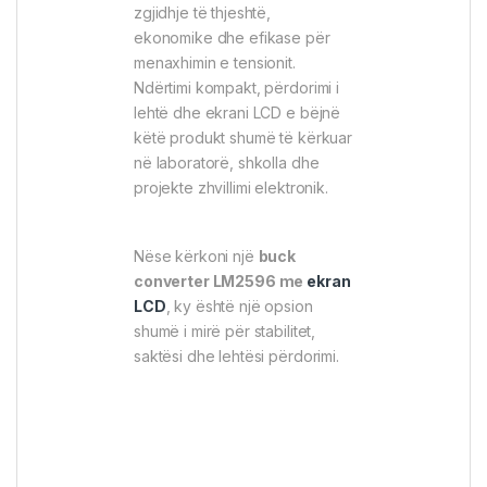
zgjidhje të thjeshtë,
ekonomike dhe efikase për
menaxhimin e tensionit.
Ndërtimi kompakt, përdorimi i
lehtë dhe ekrani LCD e bëjnë
këtë produkt shumë të kërkuar
në laboratorë, shkolla dhe
projekte zhvillimi elektronik.
Nëse kërkoni një
buck
converter LM2596 me
ekran
LCD
, ky është një opsion
shumë i mirë për stabilitet,
saktësi dhe lehtësi përdorimi.