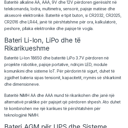
Bateritë alkaline AA, AAA, 9V dhe 12V përdoren gjerësisht në
telekomanda, lodra, multimetra, sensorë, pajisje matëse dhe
aksesorë elektronikë. Bateritë e tipit buton, si CR2032, CR2025,
CR2016 dhe LR44, janë të përshtatshme për ora, kalkulatorë,
peshore, pllaka elektronike dhe pajisje të vogla.
Bateri Li-Ion, LiPo dhe të
Rikarikueshme
Bateritë Li-Ion 18650 dhe bateritë LiPo 3.7V përdoren në
projekte robotike, pajisje portative, ndriçim LED, module
komunikimi dhe sisteme IoT. Për përdorim të sigurt, duhet të
zgjidhet bateria sipas tensionit, kapacitetit, rrymës së shkarkimit
dhe dimensioneve.
Bateritë NiMH AA dhe AAA mund të rikarikohen dhe janë një
alternativë praktike për pajisjet që përdoren shpesh. Ato duhet
të kombinohen me një karikues të përshtatshëm për
teknologjinë NiMH.
Bateri AGM për UPS dhe Sisteme