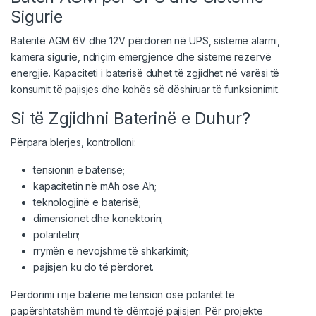
Sigurie
Bateritë AGM 6V dhe 12V përdoren në UPS, sisteme alarmi,
kamera sigurie, ndriçim emergjence dhe sisteme rezervë
energjie. Kapaciteti i baterisë duhet të zgjidhet në varësi të
konsumit të pajisjes dhe kohës së dëshiruar të funksionimit.
Si të Zgjidhni Baterinë e Duhur?
Përpara blerjes, kontrolloni:
tensionin e baterisë;
kapacitetin në mAh ose Ah;
teknologjinë e baterisë;
dimensionet dhe konektorin;
polaritetin;
rrymën e nevojshme të shkarkimit;
pajisjen ku do të përdoret.
Përdorimi i një baterie me tension ose polaritet të
papërshtatshëm mund të dëmtojë pajisjen. Për projekte