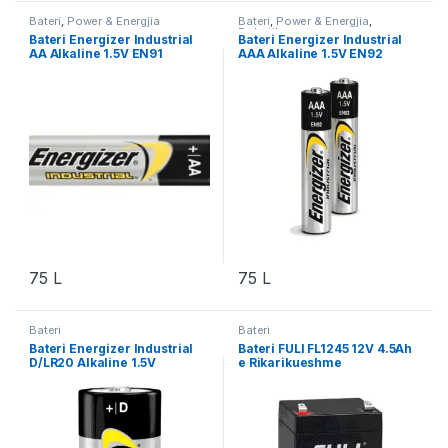
Bateri
,
Power & Energjia
Bateri
,
Power & Energjia
,
Robotika
Bateri Energizer Industrial
Bateri Energizer Industrial
AA Alkaline 1.5V EN91
AAA Alkaline 1.5V EN92
75
L
75
L
Bateri
Bateri
Bateri Energizer Industrial
Bateri FULI FL1245 12V 4.5Ah
D/LR20 Alkaline 1.5V
e Rikarikueshme