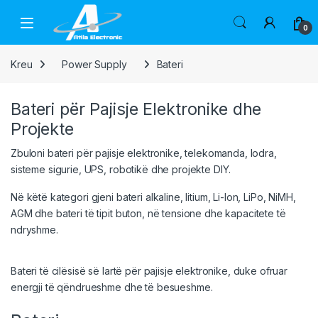
Skip to navigation
Skip to content
Open
0
Kreu
Power Supply
Bateri
Bateri për Pajisje Elektronike dhe
Projekte
Zbuloni bateri për pajisje elektronike, telekomanda, lodra,
sisteme sigurie, UPS, robotikë dhe projekte DIY.
Në këtë kategori gjeni bateri alkaline, litium, Li-Ion, LiPo, NiMH,
AGM dhe bateri të tipit buton, në tensione dhe kapacitete të
ndryshme.
Bateri të cilësisë së lartë për pajisje elektronike, duke ofruar
energji të qëndrueshme dhe të besueshme.