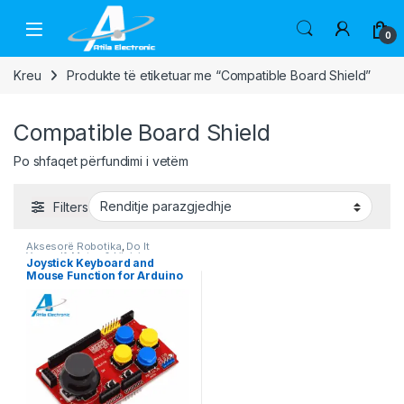
Skip to navigation
Skip to content
Open
0
Kreu
Produkte të etiketuar me “Compatible Board Shield”
Compatible Board Shield
Po shfaqet përfundimi i vetëm
Filters
Aksesorë Robotika
,
Do It
Yourself
,
Motor & Lëvizje
,
Joystick Keyboard and
Robotika
Mouse Function for Arduino