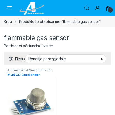
Skip to navigation
Skip to content
Open
0
Kreu
Produkte të etiketuar me “flammable gas sensor”
flammable gas sensor
Po shfaqet përfundimi i vetëm
Filters
Automatizim & Smart Home
,
Do
It Yourself
,
Robotika
MQ9 CO Gas Sensor