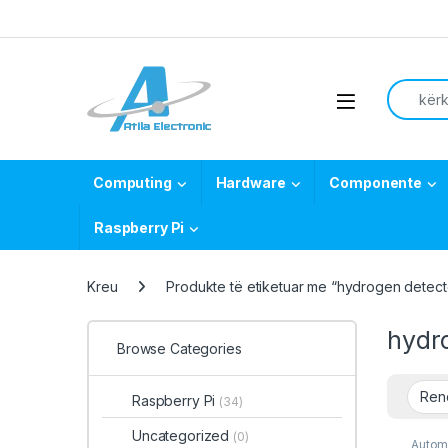
Skip to navigation
Skip to content
Search f
Open
Computing
Hardware
Componente
Raspberry Pi
Kreu
Produkte të etiketuar me “hydrogen detect
hydr
Browse Categories
Raspberry Pi
(34)
Uncategorized
(0)
Autom