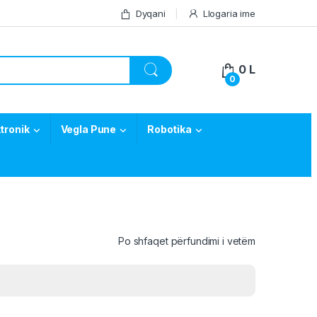
Dyqani
Llogaria ime
0
L
0
tronik
Vegla Pune
Robotika
Po shfaqet përfundimi i vetëm