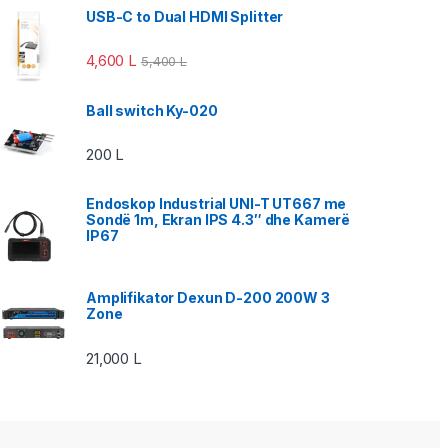
USB-C to Dual HDMI Splitter
4,600
L
5,400
L
Ball switch Ky-020
200
L
Endoskop Industrial UNI-T UT667 me
Sondë 1m, Ekran IPS 4.3″ dhe Kamerë
IP67
Amplifikator Dexun D-200 200W 3
Zone
21,000
L