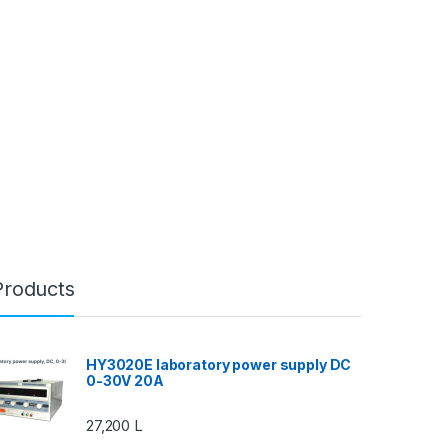
Products
HY3020E laboratory power supply DC
0-30V 20A
27,200
L