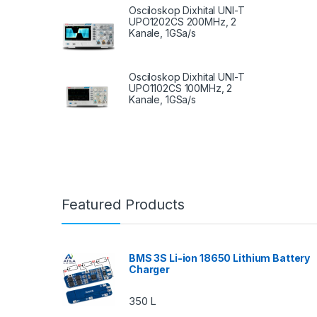
Osciloskop Dixhital UNI-T
UPO1202CS 200MHz, 2
Kanale, 1GSa/s
Osciloskop Dixhital UNI-T
UPO1102CS 100MHz, 2
Kanale, 1GSa/s
Featured Products
BMS 3S Li-ion 18650 Lithium Battery
Charger
350
L