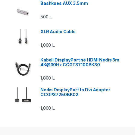
Bashkues AUX 3.5mm
500
L
XLR Audio Cable
1,000
L
Kabell DisplayPort në HDMI Nedis 3m
4K@30Hz CCGT37100BK30
1,800
L
Nedis DisplayPort to Dvi Adapter
CCGP37250BK02
1,000
L