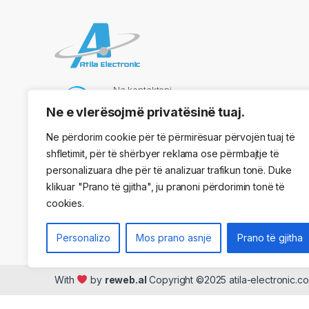
Na kontaktoni
069 73 48 717
Ne e vlerësojmë privatësinë tuaj.
Ne përdorim cookie për të përmirësuar përvojën tuaj të
shfletimit, për të shërbyer reklama ose përmbajtje të
Adresa
personalizuara dhe për të analizuar trafikun tonë. Duke
Kryqezimi Vasil Shaanto, ngjitur me dyqanin One, Tirane
klikuar "Prano të gjitha", ju pranoni përdorimin tonë të
cookies.
Personalizo
Mos prano asnjë
Prano të gjitha
With
by
reweb.al
Copyright ©2025 atila-electronic.co