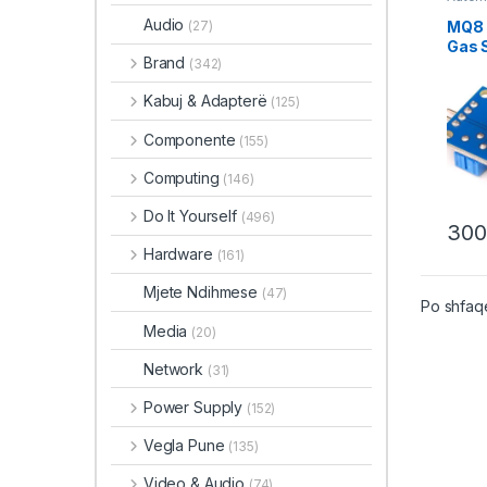
Home
Robot
Audio
MQ8 
(27)
Gas 
Brand
(342)
Kabuj & Adapterë
(125)
Componente
(155)
Computing
(146)
Do It Yourself
(496)
30
Hardware
(161)
Mjete Ndihmese
(47)
Po shfaqe
Media
(20)
Network
(31)
Power Supply
(152)
Vegla Pune
(135)
Video & Audio
(74)