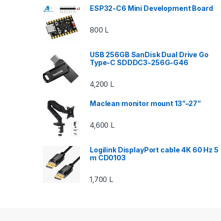
ESP32-C6 Mini Development Board
800
L
USB 256GB SanDisk Dual Drive Go
Type-C SDDDC3-256G-G46
4,200
L
Maclean monitor mount 13”–27”
4,600
L
Logilink DisplayPort cable 4K 60 Hz 5
m CD0103
1,700
L