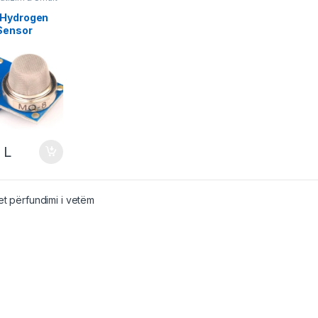
,
Do It Yourself
,
ika
Hydrogen
Sensor
0
L
t përfundimi i vetëm