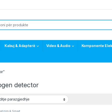
or:
Kabuj & Adapterë
Video & Audio
Komponente Elek
or”
ogen detector
atizim & Smart