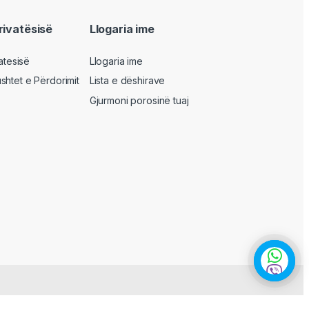
privatësisë
Llogaria ime
vatesisë
Llogaria ime
shtet e Përdorimit
Lista e dëshirave
Gjurmoni porosinë tuaj