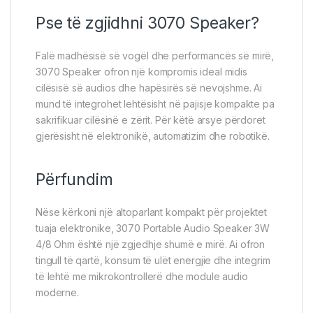
Pse të zgjidhni 3070 Speaker?
Falë madhësisë së vogël dhe performancës së mirë,
3070 Speaker ofron një kompromis ideal midis
cilësisë së audios dhe hapësirës së nevojshme. Ai
mund të integrohet lehtësisht në pajisje kompakte pa
sakrifikuar cilësinë e zërit. Për këtë arsye përdoret
gjerësisht në elektronikë, automatizim dhe robotikë.
Përfundim
Nëse kërkoni një altoparlant kompakt për projektet
tuaja elektronike, 3070 Portable Audio Speaker 3W
4/8 Ohm është një zgjedhje shumë e mirë. Ai ofron
tingull të qartë, konsum të ulët energjie dhe integrim
të lehtë me mikrokontrollerë dhe module audio
moderne.