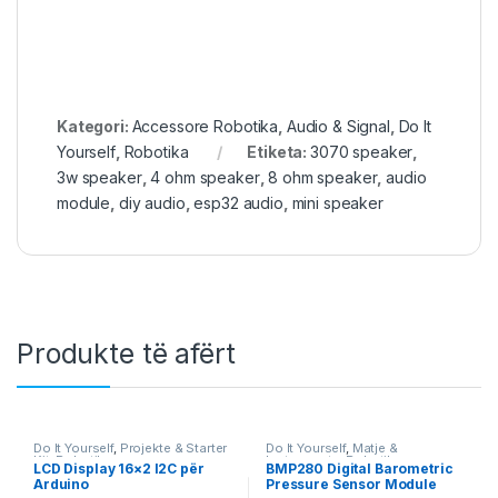
Kategori:
Accessore Robotika
,
Audio & Signal
,
Do It
Yourself
,
Robotika
Etiketa:
3070 speaker
,
3w speaker
,
4 ohm speaker
,
8 ohm speaker
,
audio
module
,
diy audio
,
esp32 audio
,
mini speaker
Produkte të afërt
Do It Yourself
,
Projekte & Starter
Do It Yourself
,
Matje &
Kit
,
Robotika
Instrumente
,
Robotika
LCD Display 16×2 I2C për
BMP280 Digital Barometric
Arduino
Pressure Sensor Module