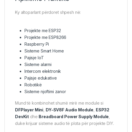
Ky altoparlant përdoret shpesh në:
Projekte me ESP32
Projekte me ESP8266
Raspberry Pi
Sisteme Smart Home
Pajisje IoT
Sisteme alarmi
Intercom elektronik
Pajisje edukative
Robotikë
Sisteme njoftimi zanor
Mund të kombinohet shumë mirë me module si
DFPlayer Mini
,
DY-SV8F Audio Module
,
ESP32
DevKit
dhe
Breadboard Power Supply Module
,
duke krijuar sisteme audio të plota për projekte DIY.