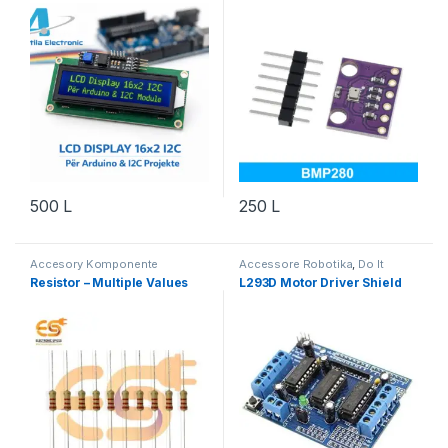
500
L
250
L
Accesory Komponente
Accessore Robotika
,
Do It
Elektronik
,
Aksesorë Robotika
,
Yourself
,
Motor & Lëvizje
,
Resistor – Multiple Values
L293D Motor Driver Shield
Do It Yourself
,
Komponente
Robotika
Elektronik
,
Robotika