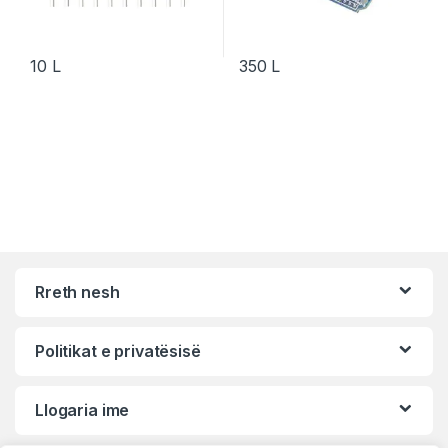
10
L
350
L
Rreth nesh
Politikat e privatësisë
Llogaria ime