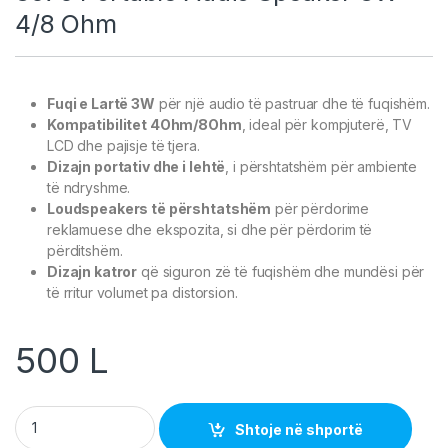
4/8 Ohm
Fuqi e Lartë 3W
për një audio të pastruar dhe të fuqishëm.
Kompatibilitet 4Ohm/8Ohm
, ideal për kompjuterë, TV
LCD dhe pajisje të tjera.
Dizajn portativ dhe i lehtë
, i përshtatshëm për ambiente
të ndryshme.
Loudspeakers të përshtatshëm
për përdorime
reklamuese dhe ekspozita, si dhe për përdorim të
përditshëm.
Dizajn katror
që siguron zë të fuqishëm dhe mundësi për
të rritur volumet pa distorsion.
500
L
3070 Portable Audio Speaker 3W 4/8 Ohm quantity
Shtoje në shportë