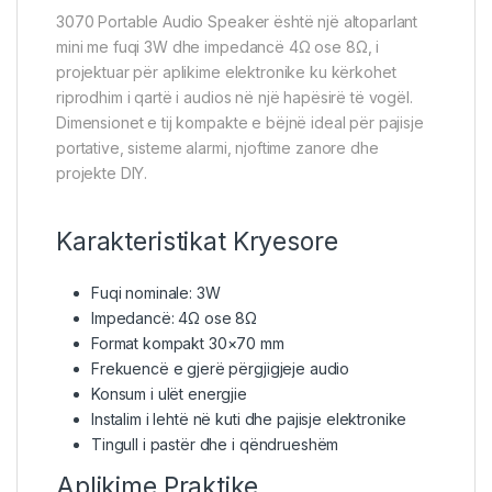
3070 Portable Audio Speaker është një altoparlant
mini me fuqi 3W dhe impedancë 4Ω ose 8Ω, i
projektuar për aplikime elektronike ku kërkohet
riprodhim i qartë i audios në një hapësirë të vogël.
Dimensionet e tij kompakte e bëjnë ideal për pajisje
portative, sisteme alarmi, njoftime zanore dhe
projekte DIY.
Karakteristikat Kryesore
Fuqi nominale: 3W
Impedancë: 4Ω ose 8Ω
Format kompakt 30×70 mm
Frekuencë e gjerë përgjigjeje audio
Konsum i ulët energjie
Instalim i lehtë në kuti dhe pajisje elektronike
Tingull i pastër dhe i qëndrueshëm
Aplikime Praktike