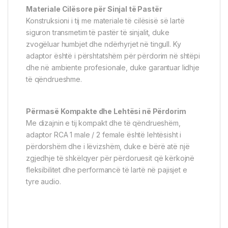
Materiale Cilësore për Sinjal të Pastër
Konstruksioni i tij me materiale të cilësisë së lartë
siguron transmetim të pastër të sinjalit, duke
zvogëluar humbjet dhe ndërhyrjet në tingull. Ky
adaptor është i përshtatshëm për përdorim në shtëpi
dhe në ambiente profesionale, duke garantuar lidhje
të qëndrueshme.
Përmasë Kompakte dhe Lehtësi në Përdorim
Me dizajnin e tij kompakt dhe të qëndrueshëm,
adaptor RCA 1 male / 2 female është lehtësisht i
përdorshëm dhe i lëvizshëm, duke e bërë atë një
zgjedhje të shkëlqyer për përdoruesit që kërkojnë
fleksibilitet dhe performancë të lartë në pajisjet e
tyre audio.