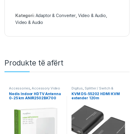
Kategori:
Adaptor & Converter
,
Video & Audio
,
Video & Audio
Produkte të afërt
Accessories
,
Accessory Video
Digitus
,
Splitter / Switch &
& Audio
,
Hardware
,
Nedis
,
Video
Extender
,
Video & Audio
,
Video
Nedis Indoor HDTV Antenna
KVM DS-55202 HDMI KVM
& Audio
,
Video & Audio
& Audio
0-25 km ANIR2502BK700
extender 120m