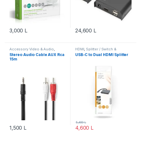
3,000
L
24,600
L
Accessory Video & Audio
,
HDMI
,
Splitter / Switch &
Audio
,
Hardware
,
Kabuj &
Extender
,
Video & Audio
,
Video
Stereo Audio Cable AUX Rca
USB-C to Dual HDMI Splitter
Adapterë
,
Nedis
,
Video & Audio
,
& Audio
15m
Video & Audio
5,400
L
1,500
L
4,600
L