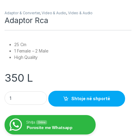
Adaptor & Converter
,
Video & Audio
,
Video & Audio
Adaptor Rca
25 Cm
1 Female – 2 Male
High Quality
350
L
Adaptor Rca quantity
Shtoje në shportë
Shitja
Online
Porosite me Whatsapp