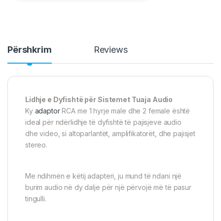
Përshkrim
Reviews
Lidhje e Dyfishtë për Sistemet Tuaja Audio
Ky
adaptor
RCA me 1 hyrje male dhe 2 female është
ideal për ndërlidhje të dyfishtë të pajisjeve audio
dhe video, si altoparlantët, amplifikatorët, dhe pajisjet
stereo.
Me ndihmën e këtij adapteri, ju mund të ndani një
burim audio në dy dalje për një përvojë më të pasur
tingulli.