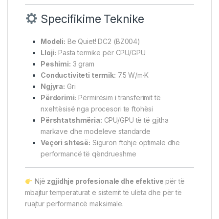
Specifikime Teknike
Modeli:
Be Quiet! DC2 (BZ004)
Lloji:
Pasta termike për CPU/GPU
Peshimi:
3 gram
Conductiviteti termik:
7.5 W/m·K
Ngjyra:
Gri
Përdorimi:
Përmirësim i transferimit të
nxehtësisë nga procesori te ftohësi
Përshtatshmëria:
CPU/GPU të të gjitha
markave dhe modeleve standarde
Veçori shtesë:
Siguron ftohje optimale dhe
performancë të qëndrueshme
Një
zgjidhje profesionale dhe efektive
për të
mbajtur temperaturat e sistemit të ulëta dhe për të
ruajtur performancë maksimale.