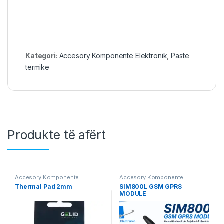
Kategori:
Accesory Komponente Elektronik
,
Paste
termike
Produkte të afërt
Accesory Komponente
Accesory Komponente
Elektronik
,
Komponente
Elektronik
,
Do It Yourself
,
Thermal Pad 2mm
SIM800L GSM GPRS
Elektronik
,
Komponente
Komponente Elektronik
,
MODULE
Elektronike
,
Mjete Ndihmese
,
Komunikim & IoT
,
Robotika
Vegla Pune
,
Workshop &
Equipment