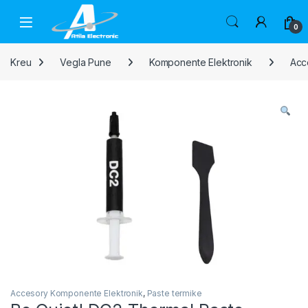
Skip to navigation
Skip to content
Open
0
Kreu
Vegla Pune
Komponente Elektronik
Acc
Accesory Komponente Elektronik
,
Paste termike