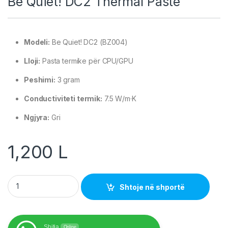
Be Quiet! DC2 Thermal Paste
Modeli:
Be Quiet! DC2 (BZ004)
Lloji:
Pasta termike për CPU/GPU
Peshimi:
3 gram
Conductiviteti termik:
7.5 W/m·K
Ngjyra:
Gri
1,200
L
Be Quiet! DC2 Thermal Paste quantity
Shtoje në shportë
Shitja
Online