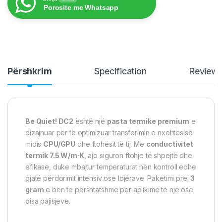
Porosite me Whatsapp
Përshkrim
Specification
Review
Be Quiet! DC2
është një
pasta termike premium
e
dizajnuar për të optimizuar transferimin e nxehtësisë
midis
CPU/GPU
dhe ftohësit të tij. Me
conductivitet
termik 7.5 W/m·K
, ajo siguron ftohje të shpejtë dhe
efikase, duke mbajtur temperaturat nën kontroll edhe
gjatë përdorimit intensiv ose lojërave. Paketimi prej
3
gram
e bën të përshtatshme për aplikime të një ose
disa pajisjeve.