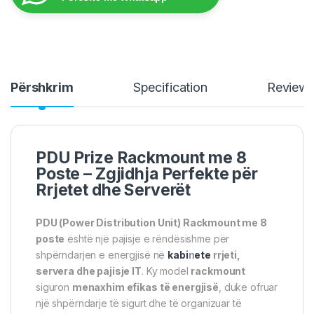
Përshkrim
Specification
Review
PDU Prize Rackmount me 8
Poste – Zgjidhja Perfekte për
Rrjetet dhe Serverët
PDU (Power Distribution Unit) Rackmount me 8
poste
është një pajisje e rëndësishme për
shpërndarjen e energjisë në
kabi
n
ete
rrjeti,
servera dhe pajisje IT
. Ky model
rackmount
siguron
menaxhim efikas të energjisë
, duke ofruar
një shpërndarje të sigurt dhe të organizuar të