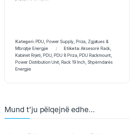
Kategori:
PDU
,
Power Supply
,
Priza, Zgjatues &
Mbrojtje Energjie
Etiketa:
Aksesorë Rack
,
Kabinet Rrjeti
,
PDU
,
PDU 8 Priza
,
PDU Rackmount
,
Power Distribution Unit
,
Rack 19 Inch
,
Shpërndarës
Energjie
Mund t’ju pëlqejnë edhe…