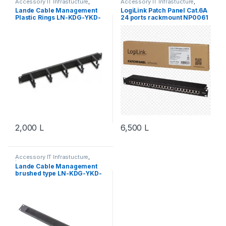
Accessory IT Infrastucture
,
Accessory IT Infrastucture
,
Lande
Network
Lande Cable Management
LogiLink Patch Panel Cat.6A
Plastic Rings LN-KDG-YKD-
24 ports rackmount NP0061
1UKN-BL
2,000
L
6,500
L
Accessory IT Infrastucture
,
Lande
Lande Cable Management
brushed type LN-KDG-YKD-
1UFC-BL