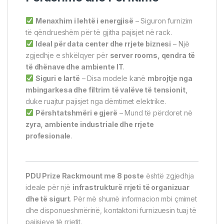
Menaxhim i lehtë i energjisë
– Siguron furnizim
të qëndrueshëm për të gjitha pajisjet në rack.
Ideal për data center dhe rrjete biznesi
– Një
zgjedhje e shkëlqyer për
server rooms, qendra të
të dhënave dhe ambiente IT
.
Siguri e lartë
– Disa modele kanë
mbrojtje nga
mbingarkesa dhe filtrim të valëve të tensionit
,
duke ruajtur pajisjet nga dëmtimet elektrike.
Përshtatshmëri e gjerë
– Mund të përdoret në
zyra, ambiente industriale dhe rrjete
profesionale
.
PDU Prize Rackmount me 8 poste
është zgjedhja
ideale për një
infrastrukturë rrjeti të organizuar
dhe të sigurt
. Për më shumë informacion mbi çmimet
dhe disponueshmërinë, kontaktoni furnizuesin tuaj të
pajisjeve të rrjetit.