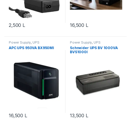
2,500
L
16,500
L
Power Supply
,
UPS
Power Supply
,
UPS
APC UPS 950VA BX950MI
Schneider UPS BV 1000VA
BVS1000I
16,500
L
13,500
L