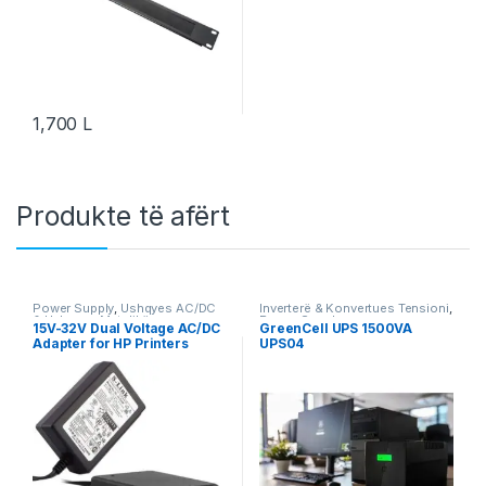
1,700
L
Produkte të afërt
Power Supply
,
Ushqyes AC/DC
Inverterë & Konvertues Tensioni
,
& Ushqyes Metalikë
Power Supply
15V-32V Dual Voltage AC/DC
GreenCell UPS 1500VA
Adapter for HP Printers
UPS04