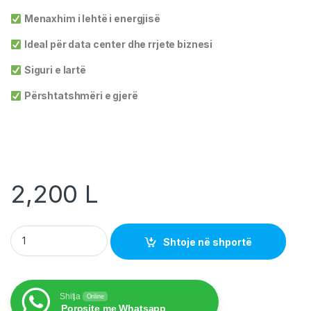
Menaxhim i lehtë i energjisë
Ideal për data center dhe rrjete biznesi
Siguri e lartë
Përshtatshmëri e gjerë
2,200
L
PDU Prize Rackmount me 8 Poste quantity
Shtoje në shportë
Shitja
Online
Porosite me Whatsapp