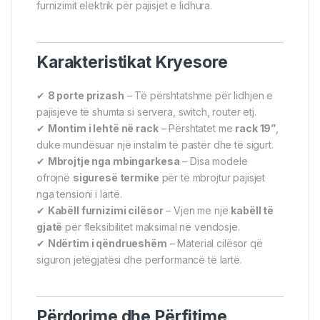
furnizimit elektrik për pajisjet e lidhura.
Karakteristikat Kryesore
✔
8 porte prizash
– Të përshtatshme për lidhjen e
pajisjeve të shumta si servera, switch, router etj.
✔
Montim i lehtë në rack
– Përshtatet me
rack 19”
,
duke mundësuar një instalim të pastër dhe të sigurt.
✔
Mbrojtje nga mbingarkesa
– Disa modele
ofrojnë
siguresë termike
për të mbrojtur pajisjet
nga tensioni i lartë.
✔
Kabëll furnizimi cilësor
– Vjen me një
kabëll të
gjatë
për fleksibilitet maksimal në vendosje.
✔
Ndërtim i qëndrueshëm
– Material cilësor që
siguron jetëgjatësi dhe performancë të lartë.
Përdorime dhe Përfitime