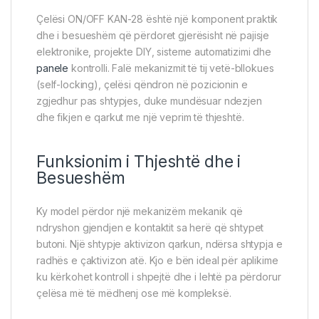
Çelësi ON/OFF KAN-28 është një komponent praktik
dhe i besueshëm që përdoret gjerësisht në pajisje
elektronike, projekte DIY, sisteme automatizimi dhe
panele
kontrolli. Falë mekanizmit të tij vetë-bllokues
(self-locking), çelësi qëndron në pozicionin e
zgjedhur pas shtypjes, duke mundësuar ndezjen
dhe fikjen e qarkut me një veprim të thjeshtë.
Funksionim i Thjeshtë dhe i
Besueshëm
Ky model përdor një mekanizëm mekanik që
ndryshon gjendjen e kontaktit sa herë që shtypet
butoni. Një shtypje aktivizon qarkun, ndërsa shtypja e
radhës e çaktivizon atë. Kjo e bën ideal për aplikime
ku kërkohet kontroll i shpejtë dhe i lehtë pa përdorur
çelësa më të mëdhenj ose më kompleksë.