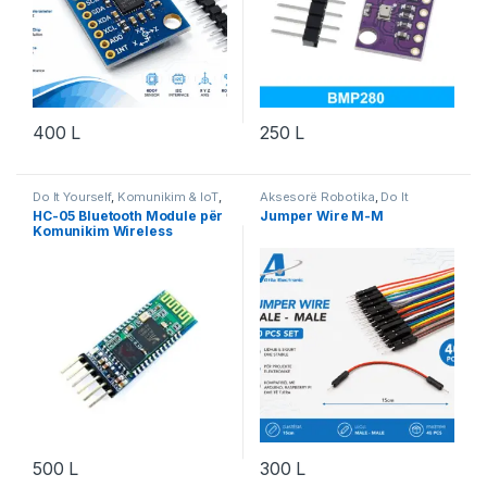
400
L
250
L
Do It Yourself
,
Komunikim & IoT
,
Aksesorë Robotika
,
Do It
Projekte & Starter Kit
,
Robotika
Yourself
,
Projekte & Starter Kit
,
HC-05 Bluetooth Module për
Jumper Wire M-M
Robotika
Komunikim Wireless
500
L
300
L