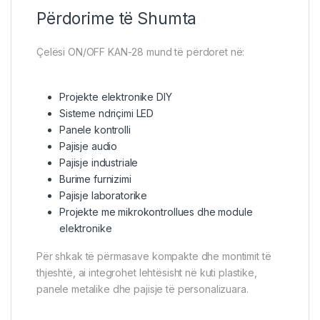
Përdorime të Shumta
Çelësi ON/OFF KAN-28 mund të përdoret në:
Projekte elektronike DIY
Sisteme ndriçimi LED
Panele kontrolli
Pajisje audio
Pajisje industriale
Burime furnizimi
Pajisje laboratorike
Projekte me mikrokontrollues dhe module
elektronike
Për shkak të përmasave kompakte dhe montimit të
thjeshtë, ai integrohet lehtësisht në kuti plastike,
panele metalike dhe pajisje të personalizuara.