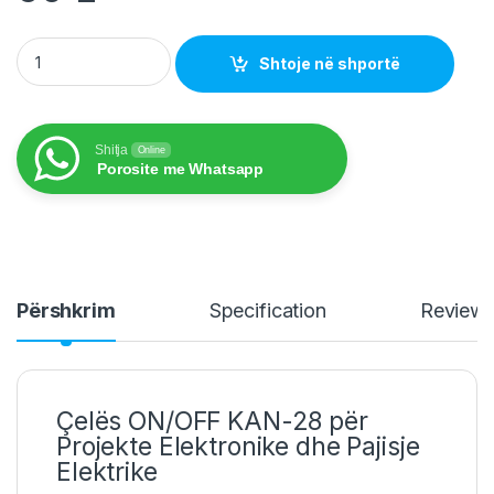
Çelës ON/OFF quantity
Shtoje në shportë
Shitja
Online
Porosite me Whatsapp
Përshkrim
Specification
Review
Çelës ON/OFF KAN-28 për
Projekte Elektronike dhe Pajisje
Elektrike