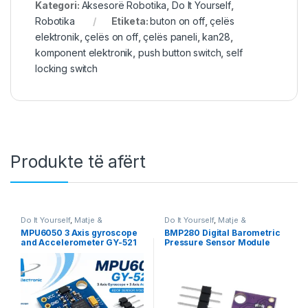
Kategori:
Aksesorë Robotika
,
Do It Yourself
,
Robotika
Etiketa:
buton on off
,
çelës
elektronik
,
çelës on off
,
çelës paneli
,
kan28
,
komponent elektronik
,
push button switch
,
self
locking switch
Produkte të afërt
Do It Yourself
,
Matje &
Do It Yourself
,
Matje &
Instrumente
,
Robotika
Instrumente
,
Robotika
MPU6050 3 Axis gyroscope
BMP280 Digital Barometric
and Accelerometer GY-521
Pressure Sensor Module