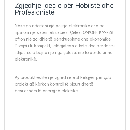
Zgjedhje Ideale për Hobiistë dhe
Profesionistë
Nëse po ndërtoni një pajisje elektronike ose po
riparoni një sistem ekzistues, Çelësi ON/OFF KAN-28
ofron një zgjidhje të qëndrueshme dhe ekonomike.
Dizajni i tij kompakt, jetëgjatësia e lartë dhe përdorimi
i thjeshtë e bëjnë një nga çelësat më të përdorur në
elektronikë.
Ky produkt është një zgjedhje e shkëlqyer për çdo
projekt që kërkon kontroll të sigurt dhe të
besueshëm të energjisë elektrike.