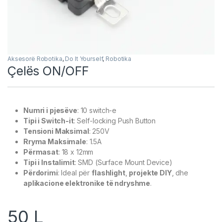
Aksesorë Robotika
,
Do It Yourself
,
Robotika
Çelës ON/OFF
Numri i pjesëve
: 10 switch-e
Tipi i Switch-it
: Self-locking Push Button
Tensioni Maksimal
: 250V
Rryma Maksimale
: 1.5A
Përmasat
: 18 x 12mm
Tipi i Instalimit
: SMD (Surface Mount Device)
Përdorimi
: Ideal për
flashlight
,
projekte DIY
, dhe
aplikacione elektronike të ndryshme
.
50
L