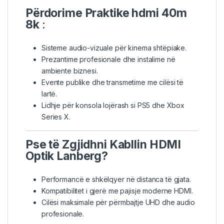
Përdorime Praktike hdmi 40m
8k
:
Sisteme audio-vizuale për kinema shtëpiake.
Prezantime profesionale dhe instalime në
ambiente biznesi.
Evente publike dhe transmetime me cilësi të
lartë.
Lidhje për konsola lojërash si PS5 dhe Xbox
Series X.
Pse të Zgjidhni Kabllin HDMI
Optik Lanberg?
Performancë e shkëlqyer në distanca të gjata.
Kompatibilitet i gjerë me pajisje moderne HDMI.
Cilësi maksimale për përmbajtje UHD dhe audio
profesionale.