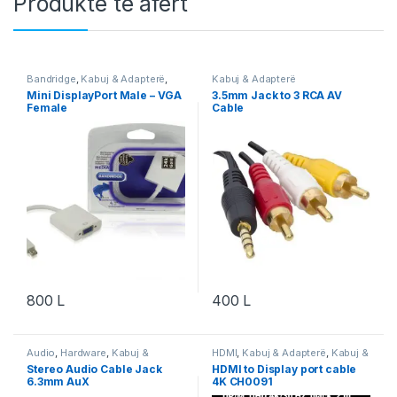
Produkte të afërt
Bandridge
,
Kabuj & Adapterë
,
Kabuj & Adapterë
Kabuj & Adapterë DisplayPort
,
Mini DisplayPort Male – VGA
3.5mm Jack to 3 RCA AV
VGA & DVI
Female
Cable
800
L
400
L
Audio
,
Hardware
,
Kabuj &
HDMI
,
Kabuj & Adapterë
,
Kabuj &
Adapterë
,
Nedis
,
Video & Audio
,
Adapterë DisplayPort
,
Logilink
Stereo Audio Cable Jack
HDMI to Display port cable
Video & Audio
6.3mm AuX
4K CH0091