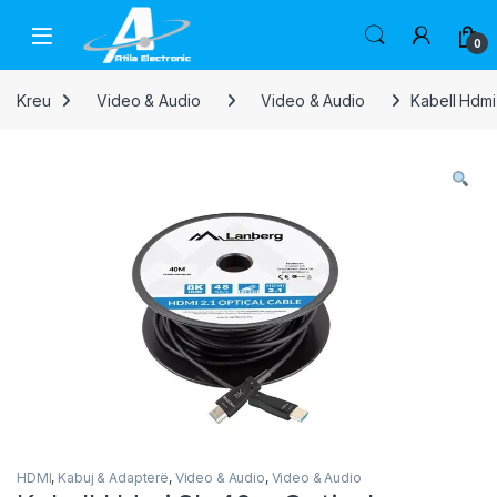
Skip to navigation
Skip to content
Open
0
Kreu
Video & Audio
Video & Audio
Kabell Hdmi
HDMI
,
Kabuj & Adapterë
,
Video & Audio
,
Video & Audio