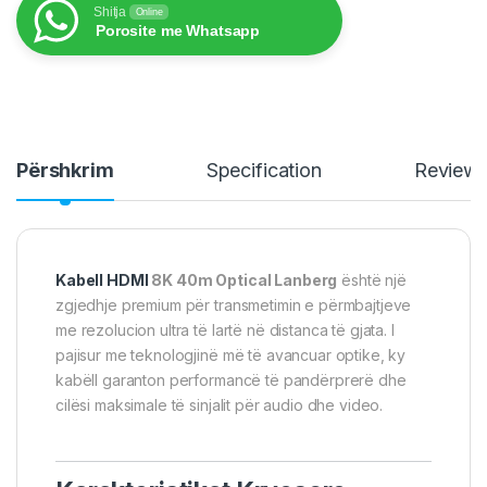
Shitja
Online
Porosite me Whatsapp
Përshkrim
Specification
Review
Kabell HDMI
8K 40m Optical Lanberg
është një
zgjedhje premium për transmetimin e përmbajtjeve
me rezolucion ultra të lartë në distanca të gjata. I
pajisur me teknologjinë më të avancuar optike, ky
kabëll garanton performancë të pandërprerë dhe
cilësi maksimale të sinjalit për audio dhe video.