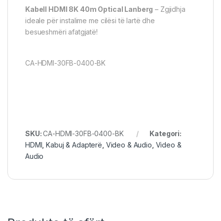
Kabell HDMI 8K 40m Optical Lanberg
– Zgjidhja
ideale për instalime me cilësi të lartë dhe
besueshmëri afatgjatë!
CA-HDMI-30FB-0400-BK
SKU:
CA-HDMI-30FB-0400-BK
Kategori:
HDMI
,
Kabuj & Adapterë
,
Video & Audio
,
Video &
Audio