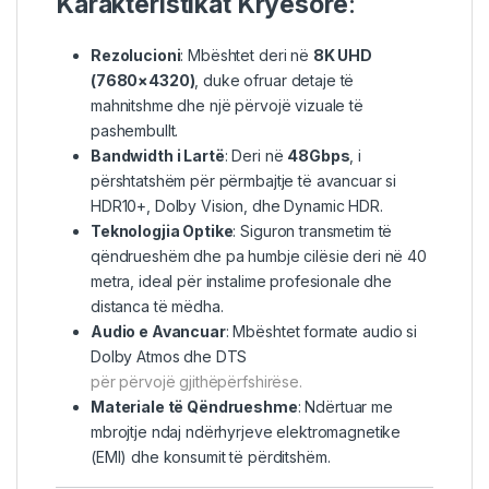
Karakteristikat
Kryesore
:
Rezolucioni
: Mbështet deri në
8K UHD
(7680×4320)
, duke ofruar detaje të
mahnitshme dhe një përvojë vizuale të
pashembullt.
Bandwidth i Lartë
: Deri në
48Gbps
, i
përshtatshëm për përmbajtje të avancuar si
HDR10+, Dolby Vision, dhe Dynamic HDR.
Teknologjia Optike
: Siguron transmetim të
qëndrueshëm dhe pa humbje cilësie deri në 40
metra, ideal për instalime profesionale dhe
distanca të mëdha.
Audio e Avancuar
: Mbështet formate audio si
Dolby Atmos dhe DTS
për përvojë gjithëpërfshirëse.
Materiale të Qëndrueshme
: Ndërtuar me
mbrojtje ndaj ndërhyrjeve elektromagnetike
(EMI) dhe konsumit të përditshëm.