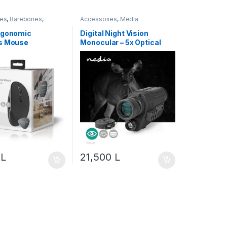
ies
,
Barebones
,
Accessories
,
Media
nte
,
Computing
,
edis
rgonomic
Digital Night Vision
s Mouse
Monocular – 5x Optical
SWS100BK
Zoom, Infrared
Illumination
0
L
21,500
L