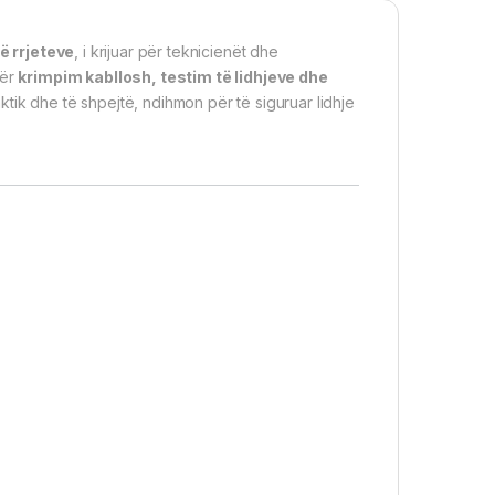
ë rrjeteve
, i krijuar për teknicienët dhe
për
krimpim kabllosh, testim të lidhjeve dhe
aktik dhe të shpejtë, ndihmon për të siguruar lidhje