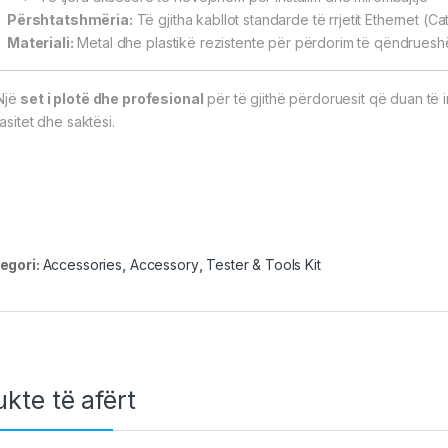
Përshtatshmëria:
Të gjitha kabllot standarde të rrjetit Ethernet (C
Materiali:
Metal dhe plastikë rezistente për përdorim të qëndrues
Një
set i plotë dhe profesional
për të gjithë përdoruesit që duan të 
asitet dhe saktësi.
egori:
Accessories
,
Accessory
,
Tester & Tools Kit
kte të afërt