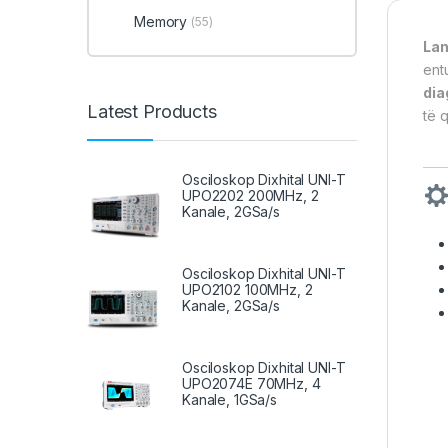
Memory
(55)
Lan
ent
dia
Latest Products
të 
Osciloskop Dixhital UNI-T
UPO2202 200MHz, 2
Kanale, 2GSa/s
Osciloskop Dixhital UNI-T
UPO2102 100MHz, 2
Kanale, 2GSa/s
Osciloskop Dixhital UNI-T
UPO2074E 70MHz, 4
Kanale, 1GSa/s