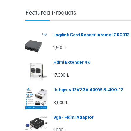
Featured Products
Logilink Card Reader internal CR0012
1,500
L
Hdmi Extender 4K
17,300
L
Ushqyes 12V 33A 400W S-400-12
3,000
L
Vga - Hdmi Adaptor
1,000
L