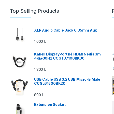
Top Selling Products
XLR Audio Cable Jack 6.35mm Aux
1,000
L
Kabell DisplayPort në HDMI Nedis 3m
4K@30Hz CCGT37100BK30
1,800
L
USB Cable USB 3.2 USB Micro-B Male
CCGL61500BK20
800
L
Extension Socket