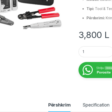
Tipi:
Tool & Tes
Përdorimi:
Krim
3,800
L
Lanberg Tool & Tes
Shitja
Onlin
Porosite
Përshkrim
Specification