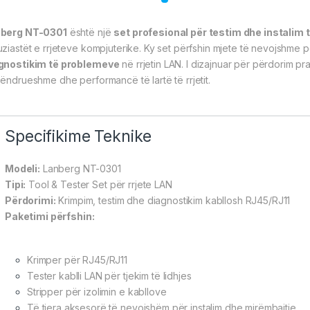
berg NT-0301
është një
set profesional për testim dhe instalim t
uziastët e rrjeteve kompjuterike. Ky set përfshin mjete të nevojshme 
gnostikim të problemeve
në rrjetin LAN. I dizajnuar për përdorim pr
qëndrueshme dhe performancë të lartë të rrjetit.
Specifikime Teknike
Modeli:
Lanberg NT-0301
Tipi:
Tool & Tester Set për rrjete LAN
Përdorimi:
Krimpim, testim dhe diagnostikim kabllosh RJ45/RJ11
Paketimi përfshin:
Krimper për RJ45/RJ11
Tester kablli LAN për tjekim të lidhjes
Stripper për izolimin e kabllove
Të tjera aksesorë të nevojshëm për instalim dhe mirëmbajtje