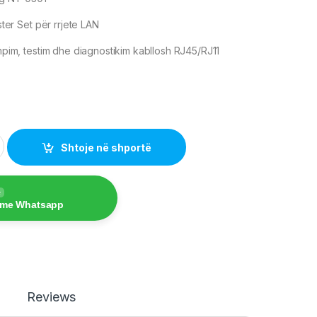
ter Set për rrjete LAN
pim, testim dhe diagnostikim kabllosh RJ45/RJ11
ter Set for Networking quantity
Shtoje në shportë
e
 me Whatsapp
Reviews