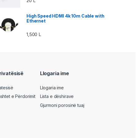
20
L
High Speed HDMI 4k 10m Cable with
Ethernet
1,500
L
privatësisë
Llogaria ime
vatesisë
Llogaria ime
shtet e Përdorimit
Lista e dëshirave
Gjurmoni porosinë tuaj