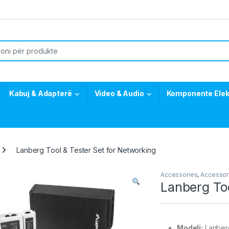
or:
Kabuj & Adapterë
Video & Audio
Komponente Elek
Lanberg Tool & Tester Set for Networking
Accessories
,
Accessor
Lanberg Too
Modeli:
Lanber