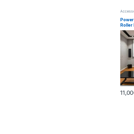
Access
Power
Roller
240×2
11,0