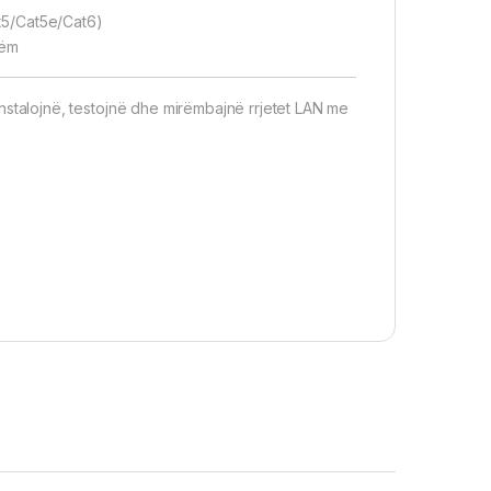
at5/Cat5e/Cat6)
hëm
instalojnë, testojnë dhe mirëmbajnë rrjetet LAN me