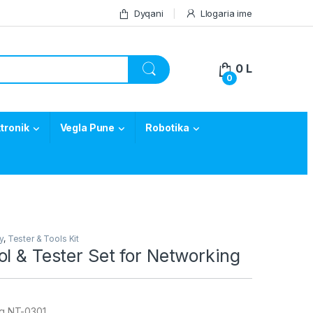
Dyqani
Llogaria ime
0
L
0
tronik
Vegla Pune
Robotika
y
,
Tester & Tools Kit
l & Tester Set for Networking
g NT-0301