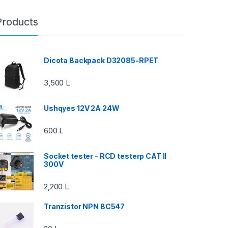
Products
Dicota Backpack D32085-RPET
3,500
L
Ushqyes 12V 2A 24W
600
L
Socket tester - RCD testerp CAT II
300V
2,200
L
Tranzistor NPN BC547