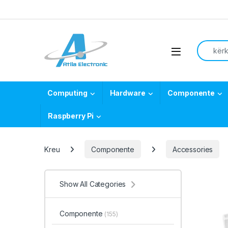
Skip to navigation
Skip to content
Search f
Open
Computing
Hardware
Componente
Raspberry Pi
Kreu
Componente
Accessories
Show All Categories
Componente
(155)