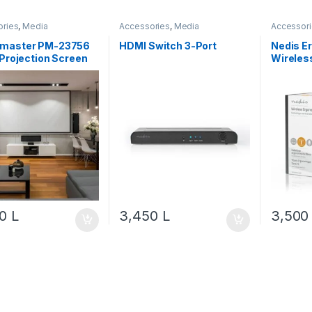
ories
,
Media
Accessories
,
Media
Accessor
Compone
Mouse
,
N
master PM-23756
HDMI Switch 3-Port
Nedis E
 Projection Screen
Wireles
00 cm with Shelter
ERGOM
00
L
3,450
L
3,50