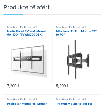
Produkte të afërt
Mbajtëse TV, Monitori &
Mbajtëse TV, Monitori &
Projektori
,
Nedis
Projektori
,
Nedis
Nedis Fixed TV Wall Mount
Mbajtese TV Full Motion 37”
60-100″ TVWM2070BK
to 70”
7,200
L
5,200
L
Mbajtëse TV, Monitori &
Mbajtëse TV, Monitori &
Projektori
,
Nedis
Projektori
Projector Mount Full Motion
TV Wall Mount Holder for