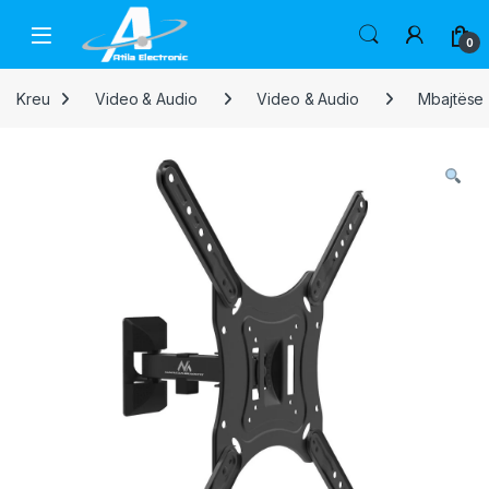
Skip to navigation
Skip to content
Open
0
Kreu
Video & Audio
Video & Audio
Mbajtëse 