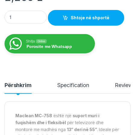
Maclean tv wall mount 13"-55" quantity
Shtoje në shportë
Shitja
Online
Porosite me Whatsapp
Përshkrim
Specification
Review
Maclean MC-758
është një
suport muri i
fuqishëm dhe i fleksibël
për televizorë dhe
monitorë me madhësi nga
13” deri në 55”
. Ideale për