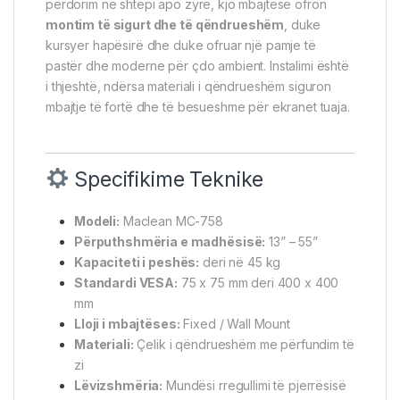
përdorim në shtëpi apo zyrë, kjo mbajtëse ofron
montim të sigurt dhe të qëndrueshëm
, duke
kursyer hapësirë dhe duke ofruar një pamje të
pastër dhe moderne për çdo ambient. Instalimi është
i thjeshtë, ndërsa materiali i qëndrueshëm siguron
mbajtje të fortë dhe të besueshme për ekranet tuaja.
Specifikime Teknike
Modeli:
Maclean MC-758
Përputhshmëria e madhësisë:
13” – 55”
Kapaciteti i peshës:
deri në 45 kg
Standardi VESA:
75 x 75 mm deri 400 x 400
mm
Lloji i mbajtëses:
Fixed / Wall Mount
Materiali:
Çelik i qëndrueshëm me përfundim të
zi
Lëvizshmëria:
Mundësi rregullimi të pjerrësisë