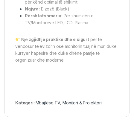
për kënd optimal të shikimit
Ngjyra:
E zezë (Black)
Përshtatshmëria:
Për shumicën e
TV/Monitorëve LED, LCD, Plasma
Një
zgjidhje praktike dhe e sigurt
për të
vendosur televizorin ose monitorin tuaj në mur, duke
kursyer hapësirë dhe duke dhënë pamje të
organizuar dhe moderne.
Kategori:
Mbajtëse TV, Monitori & Projektori