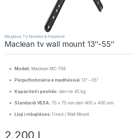
Mbajtëse TV, Monitori & Projektori
Maclean tv wall mount 13″-55″
Modeli:
Maclean MC-758
Përputhshmëria e madhësisë:
13” – 55”
Kapaciteti i peshës:
deri në 45 kg
Standardi VESA:
75 x 75 mm deri 400 x 400 mm
Lloji i mbajtëses:
Fixed / Wall Mount
2,200
L