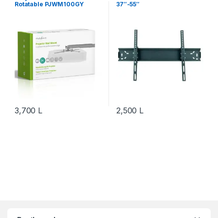
Rotatable PJWM100GY
37″-55″
3,700
L
2,500
L