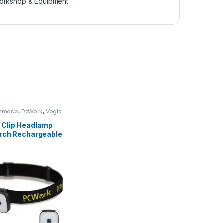
orkshop & Equipment
ihmese
,
PcWork
,
Vegla
kshop & Equipment
Clip Headlamp
rch Rechargeable