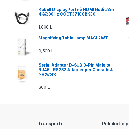
Kabell DisplayPort në HDMI Nedis 3m
4K@30Hz CCGT37100BK30
1,800
L
Magnifying Table Lamp MAGL2WT
9,500
L
Serial Adapter D-SUB 9-Pin Male to
RJ45 – RS232 Adapter për Console &
Network
360
L
Transporti
Politikat e 