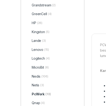
Grandstream
(2)
GreenCell
(4)
HP
(26)
Kingston
(5)
Lande
(3)
PCW
Lenovo
(15)
bes
lume
Logitech
(4)
MicroBit
(8)
Kar
Nedis
(106)
Netis
(3)
PcWork
(13)
Qnap
(4)