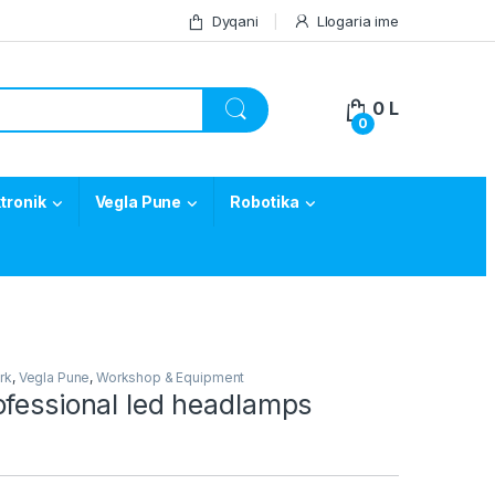
Dyqani
Llogaria ime
0
L
0
tronik
Vegla Pune
Robotika
rk
,
Vegla Pune
,
Workshop & Equipment
ofessional led headlamps