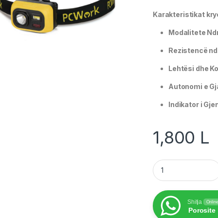
Karakteristikat kr
Modalitete Nd
Rezistencë nda
Lehtësi dhe K
Autonomi e Gja
Indikator i Gje
1,800
L
Pc work profession
Shitja
Onlin
Porosite