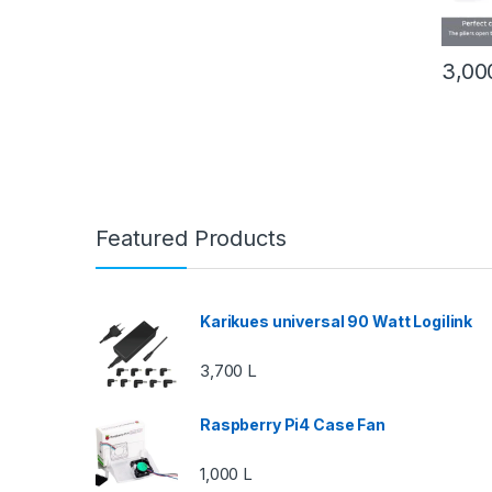
3,0
Featured Products
Karikues universal 90 Watt Logilink
3,700
L
Raspberry Pi4 Case Fan
1,000
L