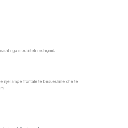
isht nga modaliteti i ndriçimit.
ë një lampë frontale të besueshme dhe të
im.