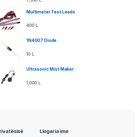
Multimeter Test Leads
400
L
1N4007 Diode
10
L
Ultrasonic Mist Maker
1,000
L
privatësisë
Llogaria ime