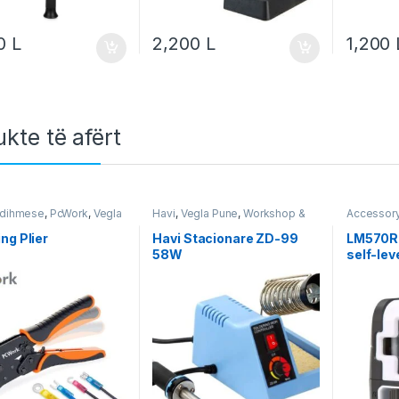
00
L
2,200
L
1,200
kte të afërt
Ndihmese
,
PcWork
,
Vegla
Havi
,
Vegla Pune
,
Workshop &
Accessory
orkshop & Equipment
Equipment
Instrumen
Uni-t
,
Veg
ng Plier
Havi Stacionare ZD-99
LM570R-
Equipmen
58W
self-lev