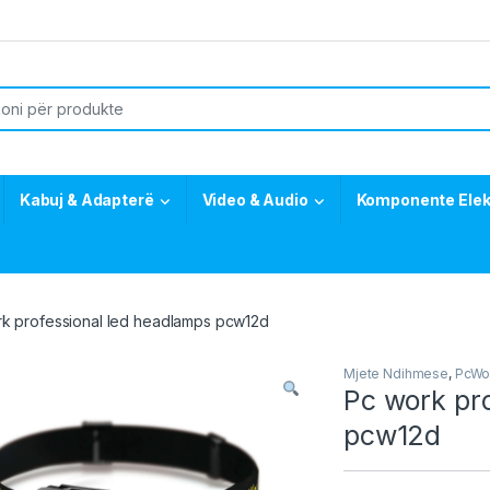
or:
Kabuj & Adapterë
Video & Audio
Komponente Elek
k professional led headlamps pcw12d
Mjete Ndihmese
,
PcWo
Pc work pr
pcw12d