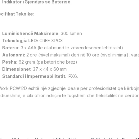
Indikator i Gjendjes së Baterisë
cifikat Teknike:
Luminishencë Maksimale:
300 lumen.
Teknologjia LED:
CREE XPG3.
Bateria:
3 x AAA (të cilat mund të zëvendësohen lehtësisht).
Autonomi:
2 orë (nivel maksimal) deri në 10 orë (nivel minimal), varës
Pesha:
62 gram (pa bateri dhe brez)
Dimensionet:
37 x 44 x 60 mm.
Standardi i Impermeabilitetit:
IPX6.
ork PCW12D është një zgjedhje ideale për profesionistët që kërkojn
drueshme, e cila ofron ndriçim të fuqishëm dhe fleksibilitet në përdor