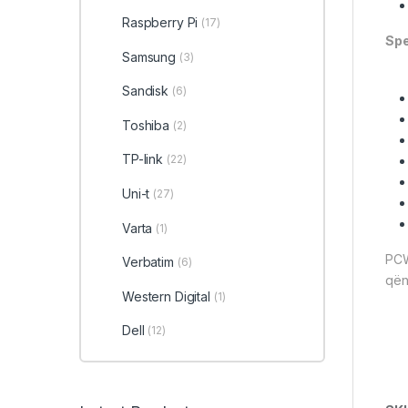
Raspberry Pi
(17)
Spe
Samsung
(3)
Sandisk
(6)
Toshiba
(2)
TP-link
(22)
Uni-t
(27)
Varta
(1)
PCW
Verbatim
(6)
qën
Western Digital
(1)
Dell
(12)