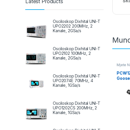
SK
Latest Products
Osciloskop Dixhital UNI-T
UPO2202 200MHz, 2
Kanale, 2GSa/s
Mund
Osciloskop Dixhital UNI-T
UPO2102 100MHz, 2
Kanale, 2GSa/s
Mjete 
Worksh
PCW12
Osciloskop Dixhital UNI-T
Goose
UPO2074E 70MHz, 4
Kanale, 1GSa/s
Osciloskop Dixhital UNI-T
UPO1202CS 200MHz, 2
Kanale, 1GSa/s