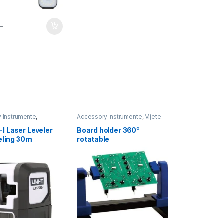
L
 Instrumente
,
Accessory Instrumente
,
Mjete
te
,
Mjete Ndihmese
,
Ndihmese
,
Vegla Pune
,
la Pune
,
Workshop &
Workshop & Equipment
I Laser Leveler
Board holder 360°
t
eling 30m
rotatable