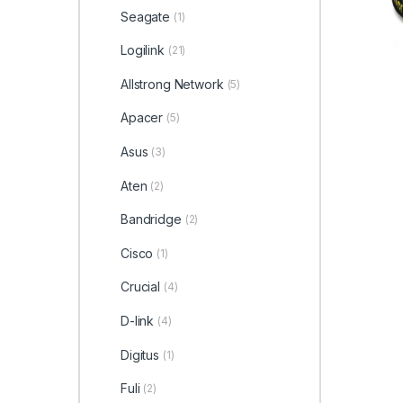
Seagate
(1)
Logilink
(21)
Allstrong Network
(5)
Apacer
(5)
Asus
(3)
Aten
(2)
Bandridge
(2)
Cisco
(1)
Crucial
(4)
D-link
(4)
Digitus
(1)
Fuli
(2)