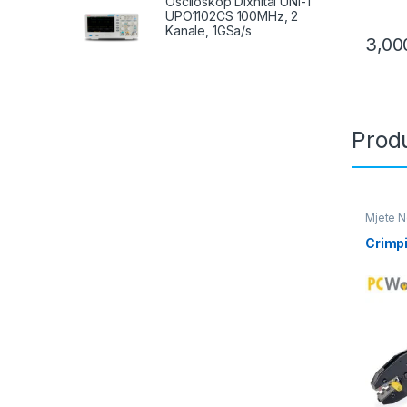
Osciloskop Dixhital UNI-T
UPO1102CS 100MHz, 2
Kanale, 1GSa/s
3,0
Produ
Mjete 
Pune
,
W
Crimpi