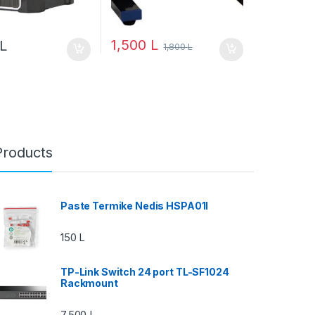
1,500
L
L
1,800
L
Products
Paste Termike Nedis HSPA01I
150
L
TP-Link Switch 24 port TL-SF1024
Rackmount
7,500
L