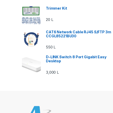
Trimmer Kit
20
L
CAT6 Network Cable RJ45 S/FTP 3m
CCGL85221BU30
550
L
D-LINK Switch 8 Port Gigabit Easy
Desktop
3,000
L