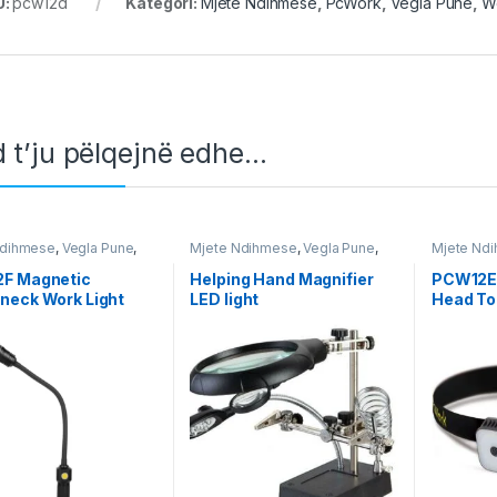
U:
pcw12d
Kategori:
Mjete Ndihmese
,
PcWork
,
Vegla Pune
,
W
 t’ju pëlqejnë edhe…
Ndihmese
,
Vegla Pune
,
Mjete Ndihmese
,
Vegla Pune
,
Mjete Nd
op & Equipment
Workshop & Equipment
Pune
,
Wor
F Magnetic
Helping Hand Magnifier
PCW12E 
neck Work Light
LED light
Head To
200lm