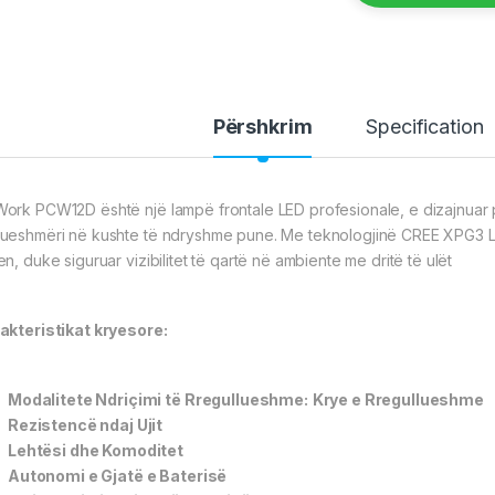
Përshkrim
Specification
ork PCW12D është një lampë frontale LED profesionale, e dizajnuar p
ueshmëri në kushte të ndryshme pune.
Me teknologjinë CREE XPG3 LE
n, duke siguruar vizibilitet të qartë në ambiente me dritë të ulët
akteristikat kryesore:
Modalitete Ndriçimi të Rregullueshme:
Krye e Rregullueshme
Rezistencë ndaj Ujit
Lehtësi dhe Komoditet
Autonomi e Gjatë e Baterisë