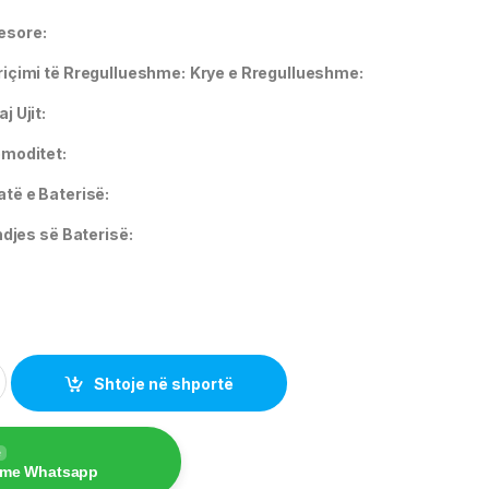
yesore:
riçimi të Rregullueshme:
Krye e Rregullueshme:
j Ujit:
omoditet:
të e Baterisë:
ndjes së Baterisë:
al led headlamps pcw12d quantity
Shtoje në shportë
e
 me Whatsapp