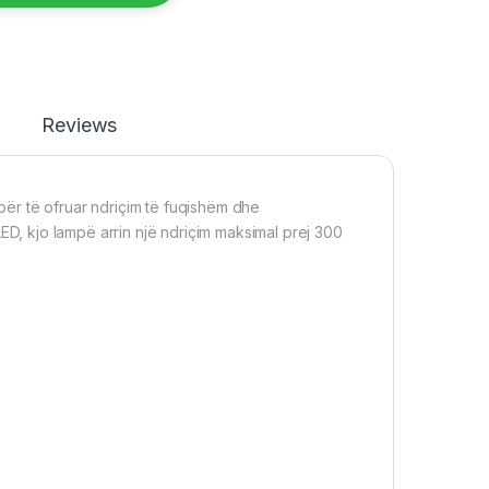
Reviews
ër të ofruar ndriçim të fuqishëm dhe
D, kjo lampë arrin një ndriçim maksimal prej 300