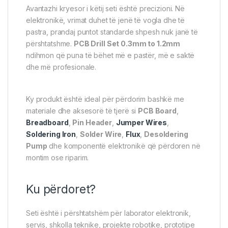
Avantazhi kryesor i këtij seti është precizioni. Në
elektronikë, vrimat duhet të jenë të vogla dhe të
pastra, prandaj puntot standarde shpesh nuk janë të
përshtatshme.
PCB Drill Set 0.3mm to 1.2mm
ndihmon që puna të bëhet më e pastër, më e saktë
dhe më profesionale.
Ky produkt është ideal për përdorim bashkë me
materiale dhe aksesorë të tjerë si
PCB Board
,
Breadboard
,
Pin Header
,
Jumper Wires
,
Soldering Iron
,
Solder Wire
,
Flux
,
Desoldering
Pump
dhe komponentë elektronikë që përdoren në
montim ose riparim.
Ku përdoret?
Seti është i përshtatshëm për laborator elektronik,
servis, shkolla teknike, projekte robotike, prototipe