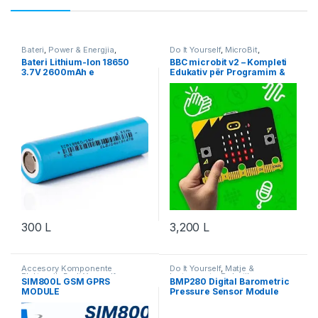
Bateri
,
Power & Energjia
,
Do It Yourself
,
MicroBit
,
Robotika
Microcontroller
,
Projekte &
Bateri Lithium-Ion 18650
BBC microbit v2 – Kompleti
Starter Kit
,
Robotika
3.7V 2600mAh e
Edukativ për Programim &
Rikarikueshme
Robotikë
300
L
3,200
L
Accesory Komponente
Do It Yourself
,
Matje &
Elektronik
,
Do It Yourself
,
Instrumente
,
Robotika
SIM800L GSM GPRS
BMP280 Digital Barometric
Komponente Elektronik
,
MODULE
Pressure Sensor Module
Komunikim & IoT
,
Robotika