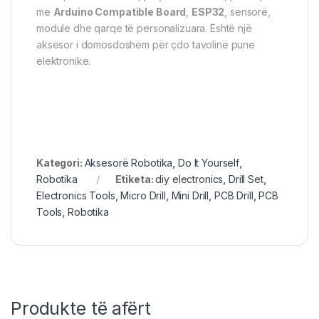
me
Arduino Compatible Board
,
ESP32
, sensorë,
module dhe qarqe të personalizuara. Është një
aksesor i domosdoshëm për çdo tavolinë pune
elektronike.
Kategori:
Aksesorë Robotika
,
Do It Yourself
,
Robotika
Etiketa:
diy electronics
,
Drill Set
,
Electronics Tools
,
Micro Drill
,
Mini Drill
,
PCB Drill
,
PCB
Tools
,
Robotika
Produkte të afërt