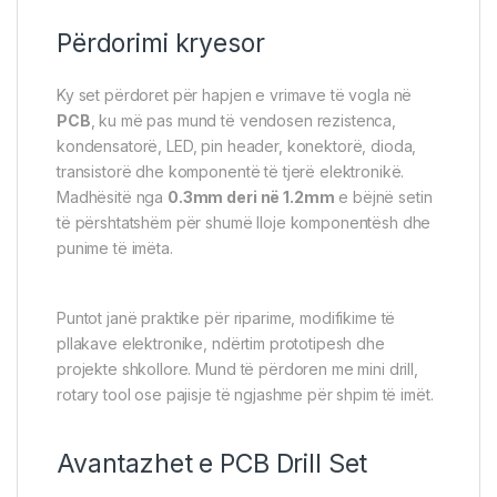
Përdorimi kryesor
Ky set përdoret për hapjen e vrimave të vogla në
PCB
, ku më pas mund të vendosen rezistenca,
kondensatorë, LED, pin header, konektorë, dioda,
transistorë dhe komponentë të tjerë elektronikë.
Madhësitë nga
0.3mm deri në 1.2mm
e bëjnë setin
të përshtatshëm për shumë lloje komponentësh dhe
punime të imëta.
Puntot janë praktike për riparime, modifikime të
pllakave elektronike, ndërtim prototipesh dhe
projekte shkollore. Mund të përdoren me mini drill,
rotary tool ose pajisje të ngjashme për shpim të imët.
Avantazhet e PCB Drill Set