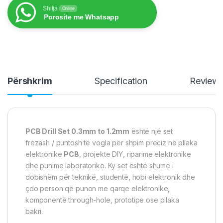
Shitja
Online
Porosite me Whatsapp
Përshkrim
Specification
Review
PCB Drill Set 0.3mm to 1.2mm
është një set
frezash / puntosh të vogla për shpim preciz në pllaka
elektronike
PCB
, projekte DIY, riparime elektronike
dhe punime laboratorike. Ky set është shumë i
dobishëm për teknikë, studentë, hobi elektronik dhe
çdo person që punon me qarqe elektronike,
komponentë through-hole, prototipe ose pllaka
bakri.