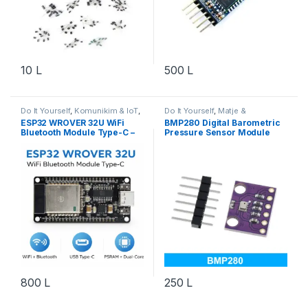
10
L
500
L
Do It Yourself
,
Komunikim & IoT
,
Do It Yourself
,
Matje &
Microcontroller
,
Projekte &
Instrumente
,
Robotika
ESP32 WROVER 32U WiFi
BMP280 Digital Barometric
Starter Kit
,
Robotika
Bluetooth Module Type-C –
Pressure Sensor Module
Development Board IoT
800
L
250
L