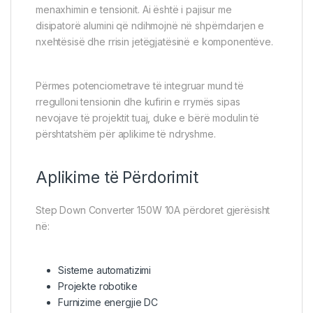
menaxhimin e tensionit. Ai është i pajisur me
disipatorë alumini që ndihmojnë në shpërndarjen e
nxehtësisë dhe rrisin jetëgjatësinë e komponentëve.
Përmes potenciometrave të integruar mund të
rregulloni tensionin dhe kufirin e rrymës sipas
nevojave të projektit tuaj, duke e bërë modulin të
përshtatshëm për aplikime të ndryshme.
Aplikime të Përdorimit
Step Down Converter 150W 10A përdoret gjerësisht
në:
Sisteme automatizimi
Projekte robotike
Furnizime energjie DC