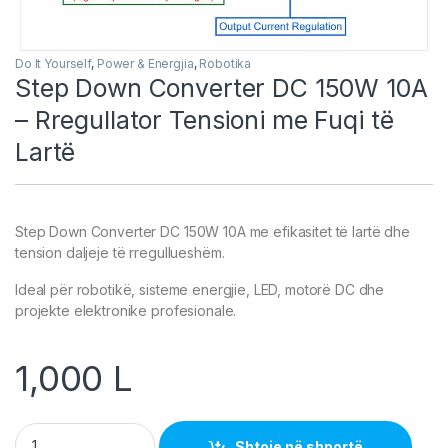
Do It Yourself
,
Power & Energjia
,
Robotika
Step Down Converter DC 150W 10A
– Rregullator Tensioni me Fuqi të
Lartë
Step Down Converter DC 150W 10A me efikasitet të lartë dhe
tension daljeje të rregullueshëm.
Ideal për robotikë, sisteme energjie, LED, motorë DC dhe
projekte elektronike profesionale.
1,000
L
Step Down Converter DC 150W 10A – Rregullator Tensioni me F
Shtoje në shportë