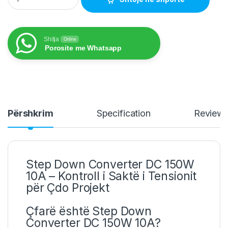
Shitja
Online
Porosite me Whatsapp
Përshkrim
Specification
Review
Step Down Converter DC 150W
10A – Kontroll i Saktë i Tensionit
për Çdo Projekt
Çfarë është Step Down
Converter DC 150W 10A?