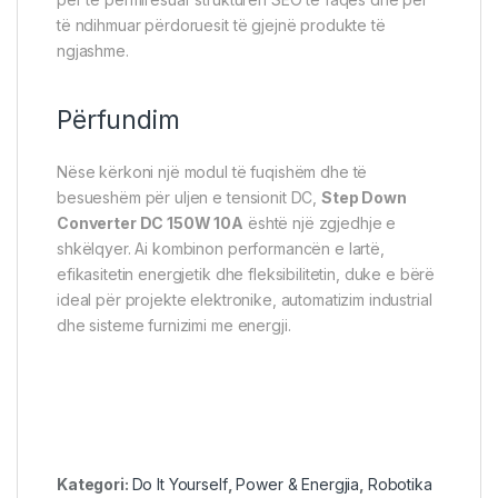
të ndihmuar përdoruesit të gjejnë produkte të
ngjashme.
Përfundim
Nëse kërkoni një modul të fuqishëm dhe të
besueshëm për uljen e tensionit DC,
Step Down
Converter DC 150W 10A
është një zgjedhje e
shkëlqyer. Ai kombinon performancën e lartë,
efikasitetin energjetik dhe fleksibilitetin, duke e bërë
ideal për projekte elektronike, automatizim industrial
dhe sisteme furnizimi me energji.
Kategori:
Do It Yourself
,
Power & Energjia
,
Robotika