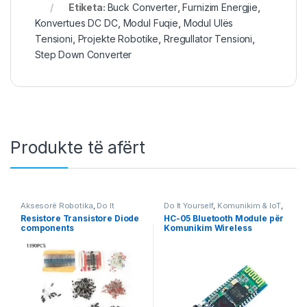
Etiketa:
Buck Converter
,
Furnizim Energjie
,
Konvertues DC DC
,
Modul Fuqie
,
Modul Ulës
Tensioni
,
Projekte Robotike
,
Rregullator Tensioni
,
Step Down Converter
Produkte të afërt
Aksesorë Robotika
,
Do It
Do It Yourself
,
Komunikim & IoT
,
Yourself
,
Robotika
Projekte & Starter Kit
,
Robotika
Resistore Transistore Diode
HC-05 Bluetooth Module për
components
Komunikim Wireless