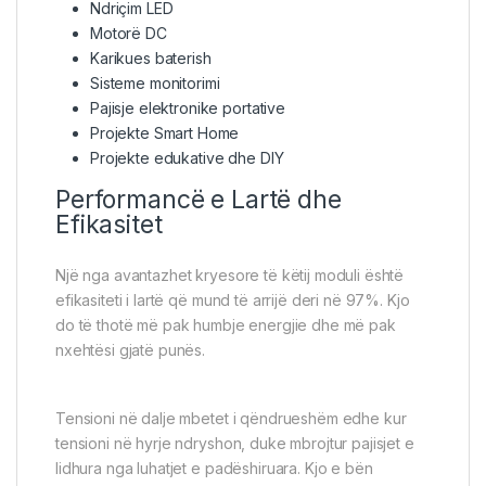
Ndriçim LED
Motorë DC
Karikues baterish
Sisteme monitorimi
Pajisje elektronike portative
Projekte Smart Home
Projekte edukative dhe DIY
Performancë e Lartë dhe
Efikasitet
Një nga avantazhet kryesore të këtij moduli është
efikasiteti i lartë që mund të arrijë deri në 97%. Kjo
do të thotë më pak humbje energjie dhe më pak
nxehtësi gjatë punës.
Tensioni në dalje mbetet i qëndrueshëm edhe kur
tensioni në hyrje ndryshon, duke mbrojtur pajisjet e
lidhura nga luhatjet e padëshiruara. Kjo e bën