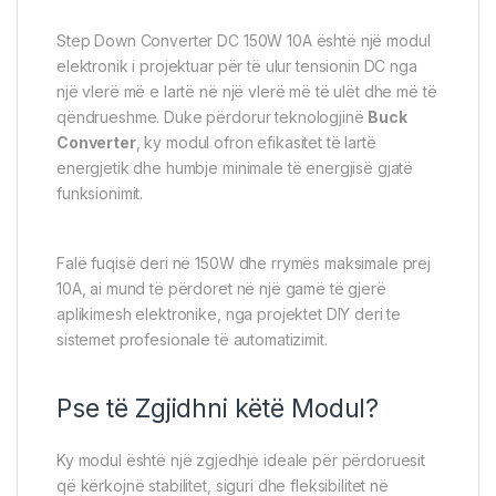
Step Down Converter DC 150W 10A është një modul
elektronik i projektuar për të ulur tensionin DC nga
një vlerë më e lartë në një vlerë më të ulët dhe më të
qëndrueshme. Duke përdorur teknologjinë
Buck
Converter
, ky modul ofron efikasitet të lartë
energjetik dhe humbje minimale të energjisë gjatë
funksionimit.
Falë fuqisë deri në 150W dhe rrymës maksimale prej
10A, ai mund të përdoret në një gamë të gjerë
aplikimesh elektronike, nga projektet DIY deri te
sistemet profesionale të automatizimit.
Pse të Zgjidhni këtë Modul?
Ky modul është një zgjedhje ideale për përdoruesit
që kërkojnë stabilitet, siguri dhe fleksibilitet në