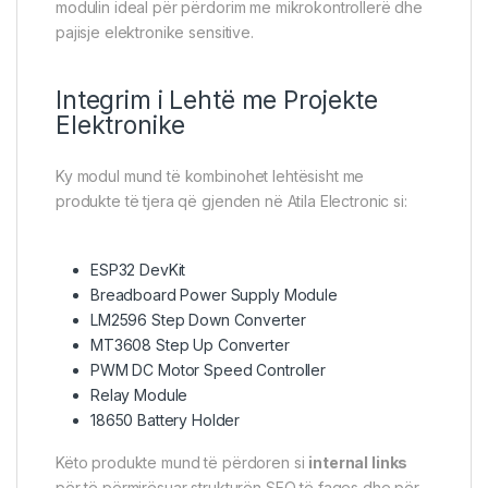
modulin ideal për përdorim me mikrokontrollerë dhe
pajisje elektronike sensitive.
Integrim i Lehtë me Projekte
Elektronike
Ky modul mund të kombinohet lehtësisht me
produkte të tjera që gjenden në Atila Electronic si:
ESP32 DevKit
Breadboard Power Supply Module
LM2596 Step Down Converter
MT3608 Step Up Converter
PWM DC Motor Speed Controller
Relay Module
18650 Battery Holder
Këto produkte mund të përdoren si
internal links
për të përmirësuar strukturën SEO të faqes dhe për