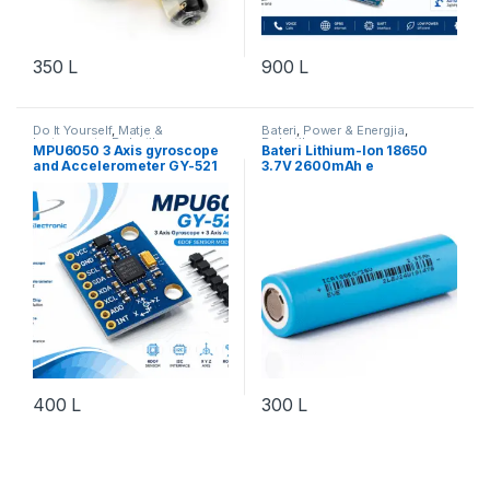
350
L
900
L
Do It Yourself
,
Matje &
Bateri
,
Power & Energjia
,
Instrumente
,
Robotika
Robotika
MPU6050 3 Axis gyroscope
Bateri Lithium-Ion 18650
and Accelerometer GY-521
3.7V 2600mAh e
Rikarikueshme
400
L
300
L