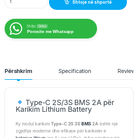
Shtoje në shportë
Shitja
Online
Porosite me Whatsapp
Përshkrim
Specification
Review
Type-C 2S/3S BMS 2A për
Karikim Lithium Battery
Ky modul karikimi
Type-C 2S 3S
BMS
2A
është një
zgjidhje moderne dhe efikase për karikimin e
baterive lithium
-ion (Li-ion / LiPo), duke përdorur një