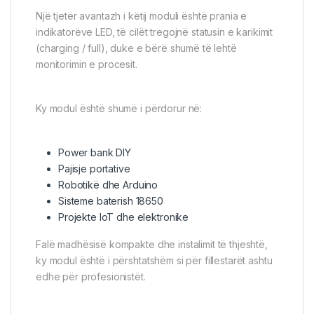
Një tjetër avantazh i këtij moduli është prania e
indikatorëve LED, të cilët tregojnë statusin e karikimit
(charging / full), duke e bërë shumë të lehtë
monitorimin e procesit.
Ky modul është shumë i përdorur në:
Power bank DIY
Pajisje portative
Robotikë dhe Arduino
Sisteme baterish 18650
Projekte IoT dhe elektronike
Falë madhësisë kompakte dhe instalimit të thjeshtë,
ky modul është i përshtatshëm si për fillestarët ashtu
edhe për profesionistët.