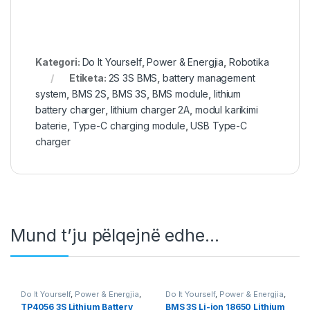
Kategori:
Do It Yourself
,
Power & Energjia
,
Robotika
Etiketa:
2S 3S BMS
,
battery management
system
,
BMS 2S
,
BMS 3S
,
BMS module
,
lithium
battery charger
,
lithium charger 2A
,
modul karikimi
baterie
,
Type-C charging module
,
USB Type-C
charger
Mund t’ju pëlqejnë edhe…
Do It Yourself
,
Power & Energjia
,
Do It Yourself
,
Power & Energjia
,
Robotika
Robotika
TP4056 3S Lithium Battery
BMS 3S Li-ion 18650 Lithium