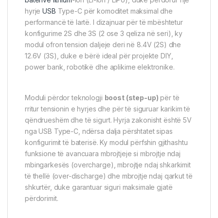
hyrje
USB
Type-C për komoditet maksimal dhe
performancë të lartë. I dizajnuar për të mbështetur
konfigurime 2S dhe 3S (2 ose 3 qeliza në seri), ky
modul ofron tension daljeje deri në 8.4V (2S) dhe
12.6V (3S), duke e bërë ideal për projekte DIY,
power bank, robotikë dhe aplikime elektronike.
Moduli përdor teknologji
boost (step-up)
për të
rritur tensionin e hyrjes dhe për të siguruar karikim të
qëndrueshëm dhe të sigurt. Hyrja zakonisht është 5V
nga USB Type-C, ndërsa dalja përshtatet sipas
konfigurimit të baterisë. Ky modul përfshin gjithashtu
funksione të avancuara mbrojtjeje si mbrojtje ndaj
mbingarkesës (overcharge), mbrojtje ndaj shkarkimit
të thellë (over-discharge) dhe mbrojtje ndaj qarkut të
shkurtër, duke garantuar siguri maksimale gjatë
përdorimit.