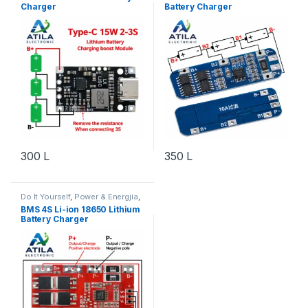
Charger
Battery Charger
300
L
350
L
Do It Yourself
,
Power & Energjia
,
Robotika
BMS 4S Li-ion 18650 Lithium
Battery Charger