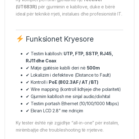
(UT683R)
për gjurmimin e kabllove, duke e bërë
ideal për teknikë rrjeti, instalues dhe profesionistë IT.
Funksionet Kryesore
✔ Testim kabllosh:
UTP,
FTP
, SSTP, RJ45,
RJ11 dhe Coax
✔ Matje gjatësie kablli deri në
500m
✔ Lokalizim i defekteve (Distance to Fault)
✔ Kontroll i
PoE (802.3AF / AT / BT)
✔ Wire mapping (kontroll lidhjeje dhe polariteti)
✔ Gjurmim kabllosh me sinjal audio/dixhital
✔ Testim portash Ethernet (10/100/1000 Mbps)
✔ Ekran LCD 2.8” me ndriçim
Ky tester është një zgjidhje “all-in-one” për instalim,
mirëmbajtje dhe troubleshooting të rrjeteve.