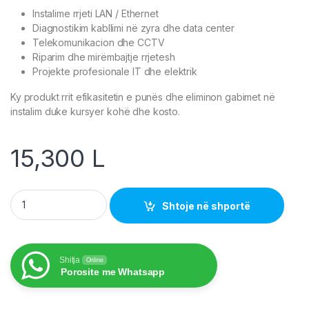
Instalime rrjeti LAN / Ethernet
Diagnostikim kabllimi në zyra dhe data center
Telekomunikacion dhe CCTV
Riparim dhe mirëmbajtje rrjetesh
Projekte profesionale IT dhe elektrik
Ky produkt rrit efikasitetin e punës dhe eliminon gabimet në
instalim duke kursyer kohë dhe kosto.
15,300
L
UNI-T UT685B KIT TDR Cable Tester – Testues RJ45, RJ11 & C
Shtoje në shportë
Shitja
Online
Porosite me Whatsapp