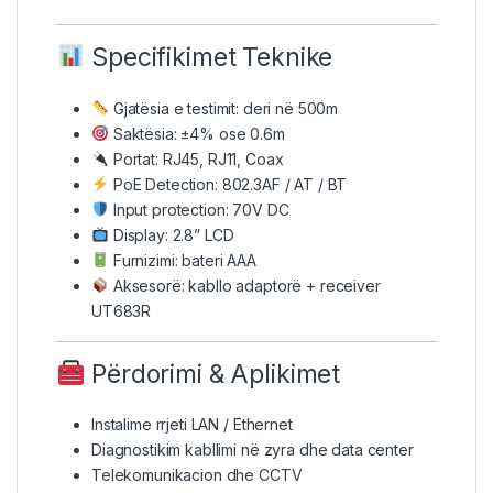
Specifikimet Teknike
Gjatësia e testimit: deri në 500m
Saktësia: ±4% ose 0.6m
Portat: RJ45, RJ11, Coax
PoE Detection: 802.3AF / AT / BT
Input protection: 70V DC
Display: 2.8” LCD
Furnizimi: bateri AAA
Aksesorë: kabllo adaptorë + receiver
UT683R
Përdorimi & Aplikimet
Instalime rrjeti LAN / Ethernet
Diagnostikim kabllimi në zyra dhe data center
Telekomunikacion dhe CCTV