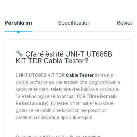
Përshkrim
Specification
Review
Çfarë është UNI-T UT685B
KIT TDR Cable Tester?
UNI-T UT685B KIT TDR
Cable Tester
është një
pajisje profesionale për testimin dhe diagnostikimin e
kabllove të rrjetit, telefonisë dhe kabllove koaksiale.
Falë teknologjisë së avancuar
TDR (Time Domain
Reflectometry)
, ky tester ofron matje të sakta të
gjatësisë së kabllit dhe lokalizon me precizion
defektet si ndërprerje apo shkurt-qark.
Ky komplet përfshin gjithashtu një
receiver