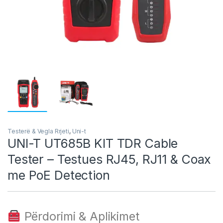
Testerë & Vegla Rrjeti
,
Uni-t
UNI-T UT685B KIT TDR Cable
Tester – Testues RJ45, RJ11 & Coax
me PoE Detection
Përdorimi & Aplikimet