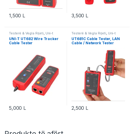
1,500
L
3,500
L
Testerë & Vegla Rrjeti
,
Uni-t
Testerë & Vegla Rrjeti
,
Uni-t
UNI-T UT682 Wire Tracker
UT681C Cable Tester, LAN
Cable Tester
Cable / Network Tester
5,000
L
2,500
L
Produkte të afërt