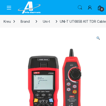
Skip to navigation
Skip to content
Open
0
Kreu
Brand
Uni-t
UNI-T UT685B KIT TDR Cable 