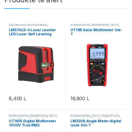
Accessory Instrumente
,
Instrumente
,
Multimeter
,
Uni-t
,
Instrumente
,
Uni-t
,
Vegla Pune
,
Vegla Pune
,
Workshop &
LM570LD-II Laser Leveler
UT196 Solar Multimeter Uni-
Workshop & Equipment
Equipment
LED Laser Self Leveling
T
8,400
L
16,800
L
Instrumente
,
Multimeter
,
Uni-t
,
Instrumente
,
Uni-t
,
Vegla Pune
,
Vegla Pune
,
Workshop &
Workshop & Equipment
UT161D Digital Multimeter
LM320A Angle Meter digital
Equipment
1000V True RMS
laser Uni-T