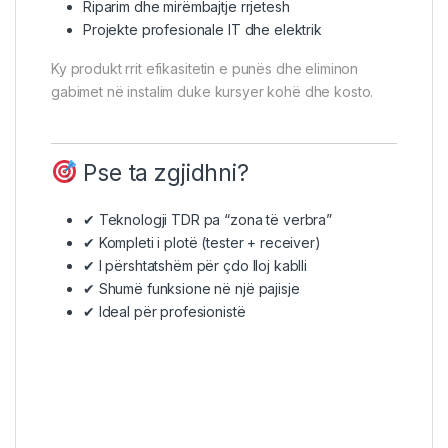
Riparim dhe mirëmbajtje rrjetesh
Projekte profesionale IT dhe elektrik
Ky produkt rrit efikasitetin e punës dhe eliminon
gabimet në instalim duke kursyer kohë dhe kosto.
Pse ta zgjidhni?
✔ Teknologji TDR pa “zona të verbra”
✔ Kompleti i plotë (tester + receiver)
✔ I përshtatshëm për çdo lloj kablli
✔ Shumë funksione në një pajisje
✔ Ideal për profesionistë