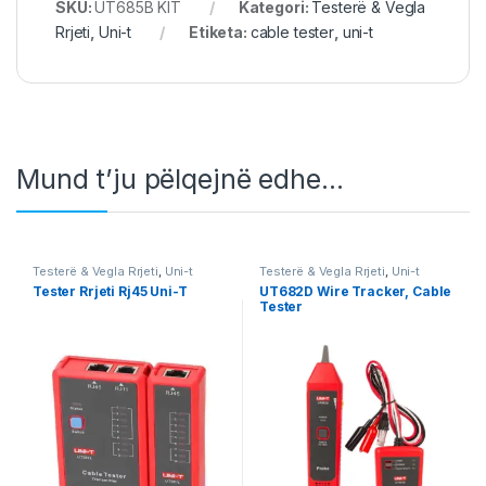
SKU:
UT685B KIT
Kategori:
Testerë & Vegla
Rrjeti
,
Uni-t
Etiketa:
cable tester
,
uni-t
Mund t’ju pëlqejnë edhe…
Testerë & Vegla Rrjeti
,
Uni-t
Testerë & Vegla Rrjeti
,
Uni-t
Tester Rrjeti Rj45 Uni-T
UT682D Wire Tracker, Cable
Tester