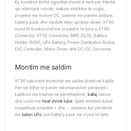
Ky konektor është zgjedhje shumë e mirë për klientë
që ndërtojnë robotë, makina elektrike të vogla,
projekte me motorë DC, sisteme me panele diellore,
battery pack dhe module step-up/step-down. XT90
mund të kombinohet me produkte të tjera si XT60
Connector, XT30 Connector, BMS 2S/3S, Battery
Holder 18650, LiPo Battery, Power Distribution Board,
ESC Controller, Motor Driver dhe DC-DC Converter.
Montim me saldim
XT90 zakonisht montohet me saldim direkt në kabllo.
Për një lidhje të pastër rekomandohet përdorimi i
kabllove me trashësi të përshtatshme,
kallaj
cilësor
dhe izolim me
heat shrink tube
. Gjatë montimit duhet
respektuar polariteti + dhe −, sidomos kur përdoret
me
bateri LiPo
ose battery pack me rrymë të lartë.