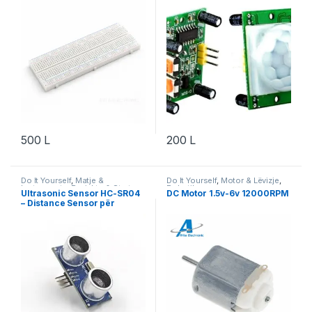
500
L
200
L
Do It Yourself
,
Matje &
Do It Yourself
,
Motor & Lëvizje
,
Instrumente
,
Projekte & Starter
Robotika
Ultrasonic Sensor HC-SR04
DC Motor 1.5v-6v 12000RPM
Kit
,
Robotika
– Distance Sensor për
Arduino Projekte & Robotikë