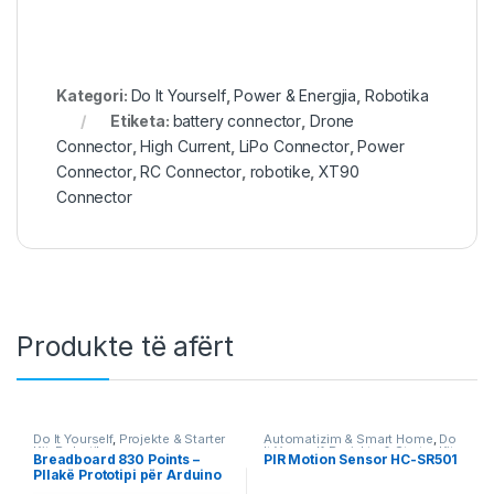
Kategori:
Do It Yourself
,
Power & Energjia
,
Robotika
Etiketa:
battery connector
,
Drone
Connector
,
High Current
,
LiPo Connector
,
Power
Connector
,
RC Connector
,
robotike
,
XT90
Connector
Produkte të afërt
Do It Yourself
,
Projekte & Starter
Automatizim & Smart Home
,
Do
Kit
,
Robotika
It Yourself
,
Projekte & Starter Kit
,
Breadboard 830 Points –
PIR Motion Sensor HC-SR501
Robotika
Pllakë Prototipi për Arduino
& Projekte DIY