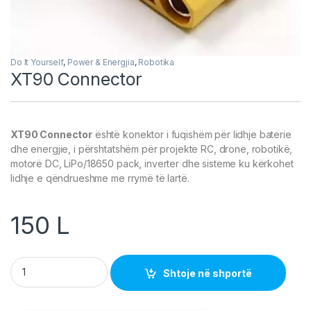
Do It Yourself
,
Power & Energjia
,
Robotika
XT90 Connector
XT90 Connector
është konektor i fuqishëm për lidhje baterie
dhe energjie, i përshtatshëm për projekte RC, drone, robotikë,
motorë DC, LiPo/18650 pack, inverter dhe sisteme ku kërkohet
lidhje e qëndrueshme me rrymë të lartë.
150
L
XT90 Connector quantity
Shtoje në shportë