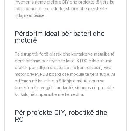
inverter, sisteme diellore DIY dhe projekte të tjera ku
lidhja duhet të jetë e fortë, stabile dhe rezistente
ndaj nxehtësisë.
Përdorim ideal për bateri dhe
motorë
Falë trupit të fortë plastik dhe kontakteve metalike të
përshtatshme për rrymë të lartë, XT90 është shumë
praktik për lidhjen e baterisë me kontrolluesin, ESC,
motor driver, PDB board ose module të tjera fuqie. Ai
ndihmon në krijimin e një lidhjeje më të sigurt se
konektorët e vegjël standardë, sidomos në projekte
ku kalojnë amperazhe më të mëdha.
Për projekte DIY, robotikë dhe
RC