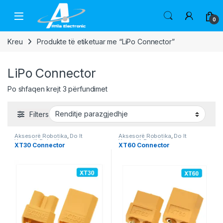
Skip to navigation
Skip to content
Open
0
Kreu
Produkte të etiketuar me “LiPo Connector”
LiPo Connector
Po shfaqen krejt 3 përfundimet
Filters
Aksesorë Robotika
,
Do It
Aksesorë Robotika
,
Do It
Yourself
,
Robotika
Yourself
,
Robotika
XT30 Connector
XT60 Connector