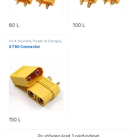
80
L
100
L
Do It Yourself
,
Power & Energjia
,
Robotika
XT90 Connector
150
L
Po shfaqen krejt 3 përfundimet