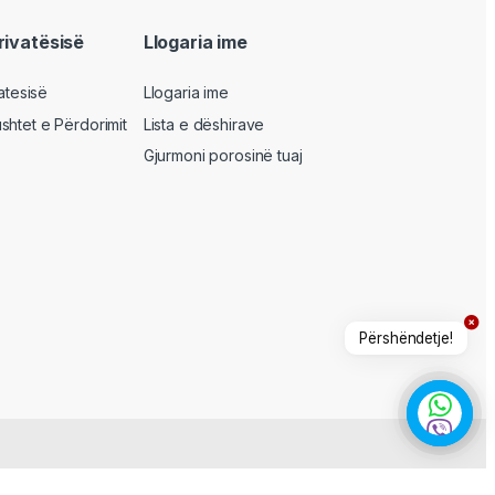
privatësisë
Llogaria ime
vatesisë
Llogaria ime
shtet e Përdorimit
Lista e dëshirave
Gjurmoni porosinë tuaj
Përshëndetje!