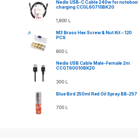
Nedis USB-C Cable 240w for noteboo
charging CCGL60710BK20
1,800
L
M3 Brass Hex Screw & Nut Kit – 120
PCS
800
L
Nedis USB Cable Male-Female 2m
CCGT60010BK20
300
L
Blue Bird 250ml Red Oil Spray BB-257
700
L