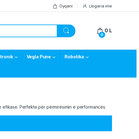
Dyqani
Llogaria ime
0
L
0
tronik
Vegla Pune
Robotika
e efikase. Perfekte për përmirësimin e performancës.