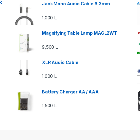
k
Jack Mono Audio Cable 6.3mm
1,000
L
Magnifying Table Lamp MAGL2WT
9,500
L
XLR Audio Cable
1,000
L
Battery Charger AA / AAA
1,500
L