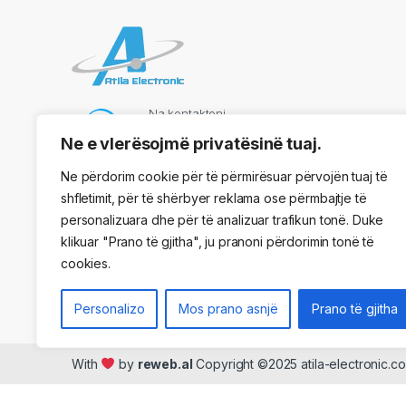
Na kontaktoni
069 73 48 717
Ne e vlerësojmë privatësinë tuaj.
Ne përdorim cookie për të përmirësuar përvojën tuaj të
shfletimit, për të shërbyer reklama ose përmbajtje të
Adresa
personalizuara dhe për të analizuar trafikun tonë. Duke
Kryqezimi Vasil Shaanto, ngjitur me dyqanin One, Tirane
klikuar "Prano të gjitha", ju pranoni përdorimin tonë të
cookies.
Personalizo
Mos prano asnjë
Prano të gjitha
With
by
reweb.al
Copyright ©2025 atila-electronic.co