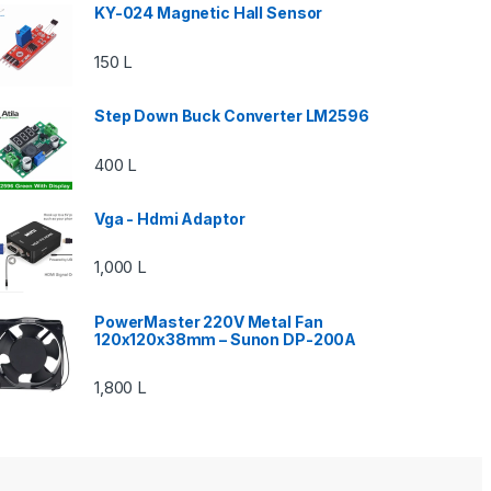
KY-024 Magnetic Hall Sensor
150
L
Step Down Buck Converter LM2596
400
L
Vga - Hdmi Adaptor
1,000
L
PowerMaster 220V Metal Fan
120x120x38mm – Sunon DP-200A
1,800
L