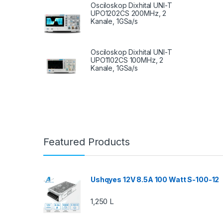
Osciloskop Dixhital UNI-T
UPO1202CS 200MHz, 2
Kanale, 1GSa/s
Osciloskop Dixhital UNI-T
UPO1102CS 100MHz, 2
Kanale, 1GSa/s
Featured Products
Ushqyes 12V 8.5A 100 Watt S-100-12
1,250
L