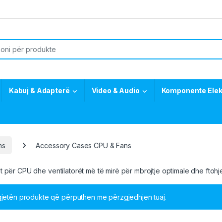
or:
Kabuj & Adapterë
Video & Audio
Komponente Elek
ns
Accessory Cases CPU & Fans
 për CPU dhe ventilatorët më të mirë për mbrojtje optimale dhe ftohj
gjetën produkte që përputhen me përzgjedhjen tuaj.