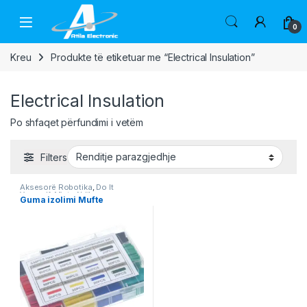
Skip to navigation
Skip to content
Open
0
Kreu
Produkte të etiketuar me “Electrical Insulation”
Electrical Insulation
Po shfaqet përfundimi i vetëm
Filters
Aksesorë Robotika
,
Do It
Yourself
,
Mjete Ndihmese
,
Guma izolimi Mufte
Robotika
,
Vegla Pune
,
Workshop
& Equipment