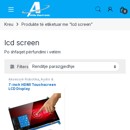
Skip to navigation
Skip to content
Open
0
Kreu
Produkte të etiketuar me “lcd screen”
lcd screen
Po shfaqet përfundimi i vetëm
Filters
Aksesorë Robotika
,
Audio &
Signal
,
Do It Yourself
,
Robotika
7-inch HDMI Touchscreen
LCD Display