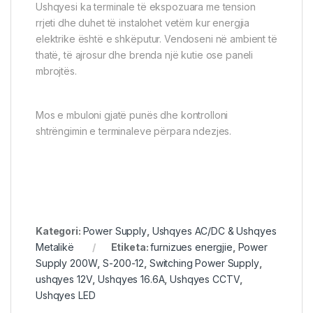
Ushqyesi ka terminale të ekspozuara me tension
rrjeti dhe duhet të instalohet vetëm kur energjia
elektrike është e shkëputur. Vendoseni në ambient të
thatë, të ajrosur dhe brenda një kutie ose paneli
mbrojtës.
Mos e mbuloni gjatë punës dhe kontrolloni
shtrëngimin e terminaleve përpara ndezjes.
Kategori:
Power Supply
,
Ushqyes AC/DC & Ushqyes
Metalikë
Etiketa:
furnizues energjie
,
Power
Supply 200W
,
S-200-12
,
Switching Power Supply
,
ushqyes 12V
,
Ushqyes 16.6A
,
Ushqyes CCTV
,
Ushqyes LED