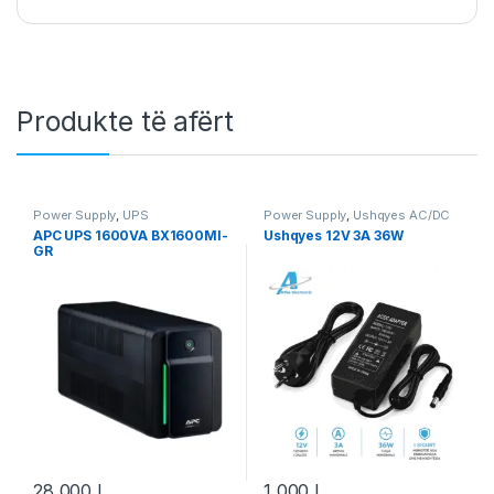
Produkte të afërt
Power Supply
,
UPS
Power Supply
,
Ushqyes AC/DC
& Ushqyes Metalikë
APC UPS 1600VA BX1600MI-
Ushqyes 12V 3A 36W
GR
28,000
L
1,000
L