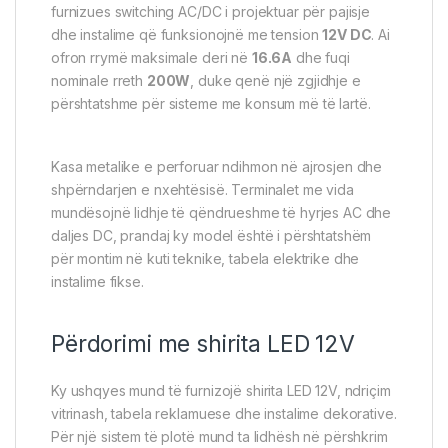
furnizues switching AC/DC i projektuar për pajisje
dhe instalime që funksionojnë me tension
12V DC
. Ai
ofron rrymë maksimale deri në
16.6A
dhe fuqi
nominale rreth
200W
, duke qenë një zgjidhje e
përshtatshme për sisteme me konsum më të lartë.
Kasa metalike e perforuar ndihmon në ajrosjen dhe
shpërndarjen e nxehtësisë. Terminalet me vida
mundësojnë lidhje të qëndrueshme të hyrjes AC dhe
daljes DC, prandaj ky model është i përshtatshëm
për montim në kuti teknike, tabela elektrike dhe
instalime fikse.
Përdorimi me shirita LED 12V
Ky ushqyes mund të furnizojë shirita LED 12V, ndriçim
vitrinash, tabela reklamuese dhe instalime dekorative.
Për një sistem të plotë mund ta lidhësh në përshkrim