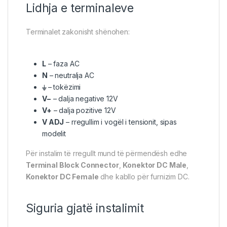
Lidhja e terminaleve
Terminalet zakonisht shënohen:
L
– faza AC
N
– neutralja AC
⏚
– tokëzimi
V−
– dalja negative 12V
V+
– dalja pozitive 12V
V ADJ
– rregullim i vogël i tensionit, sipas
modelit
Për instalim të rregullt mund të përmendësh edhe
Terminal Block Connector
,
Konektor DC Male
,
Konektor DC Female
dhe kabllo për furnizim DC.
Siguria gjatë instalimit