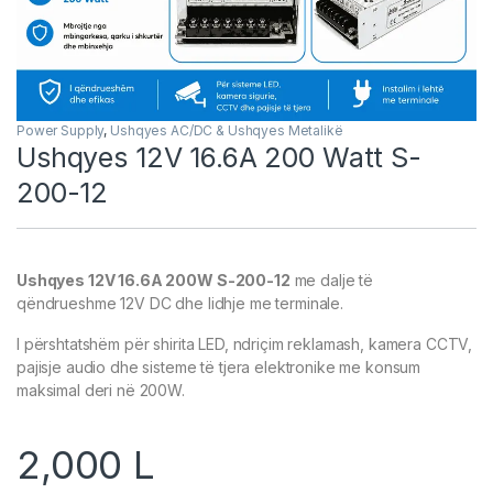
Power Supply
,
Ushqyes AC/DC & Ushqyes Metalikë
Ushqyes 12V 16.6A 200 Watt S-
200-12
Ushqyes 12V 16.6A 200W S-200-12
me dalje të
qëndrueshme 12V DC dhe lidhje me terminale.
I përshtatshëm për shirita LED, ndriçim reklamash, kamera CCTV,
pajisje audio dhe sisteme të tjera elektronike me konsum
maksimal deri në 200W.
2,000
L