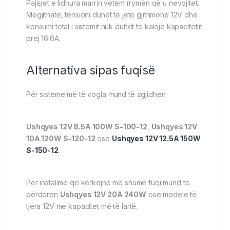
Pajisjet e lidhura marrin vetëm rrymën që u nevojitet.
Megjithatë, tensioni duhet të jetë gjithmonë 12V dhe
konsumi total i sistemit nuk duhet të kalojë kapacitetin
prej 16.6A.
Alternativa sipas fuqisë
Për sisteme më të vogla mund të zgjidhen:
Ushqyes 12V 8.5A 100W S-100-12
,
Ushqyes 12V
10A 120W S-120-12
ose
Ushqyes 12V 12.5A 150W
S-150-12
.
Për instalime që kërkojnë më shumë fuqi mund të
përdoren
Ushqyes 12V 20A 240W
ose modele të
tjera 12V me kapacitet më të lartë.