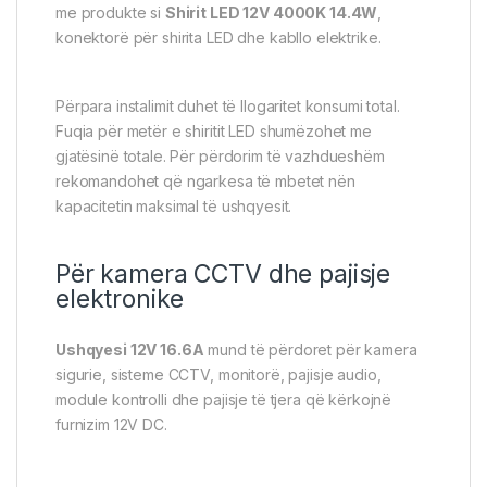
me produkte si
Shirit LED 12V 4000K 14.4W
,
konektorë për shirita LED dhe kabllo elektrike.
Përpara instalimit duhet të llogaritet konsumi total.
Fuqia për metër e shiritit LED shumëzohet me
gjatësinë totale. Për përdorim të vazhdueshëm
rekomandohet që ngarkesa të mbetet nën
kapacitetin maksimal të ushqyesit.
Për kamera CCTV dhe pajisje
elektronike
Ushqyesi 12V 16.6A
mund të përdoret për kamera
sigurie, sisteme CCTV, monitorë, pajisje audio,
module kontrolli dhe pajisje të tjera që kërkojnë
furnizim 12V DC.