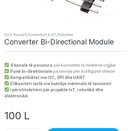
Do It Yourself
,
Komunikim & IoT
,
Robotika
Converter Bi-Directional Module
4 kanale të pavarura
për konvertim të niveleve logjike
Punë bi-direktionale
pa nevojë për konfigurim shtesë
Kompatibilitet me I2C, SPI dhe UART
Efikasitet i lartë me humbje minimale të tensionit
I përshtatshëm për projekte IoT, robotikë dhe
elektronikë
100
L
Converter Bi-Directional Module quantity