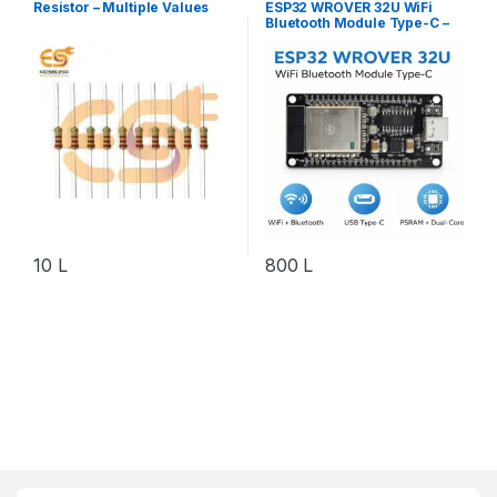
Resistor – Multiple Values
ESP32 WROVER 32U WiFi
Do It Yourself
,
Komponente
Starter Kit
,
Robotika
Bluetooth Module Type-C –
Elektronik
,
Robotika
Development Board IoT
10
L
800
L