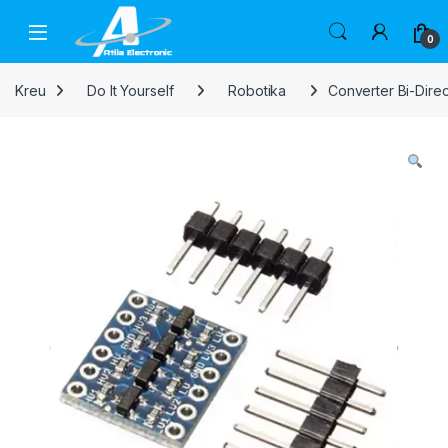
Skip to navigation
Skip to content
Open
0
Kreu
Do It Yourself
Robotika
Converter Bi-Dire