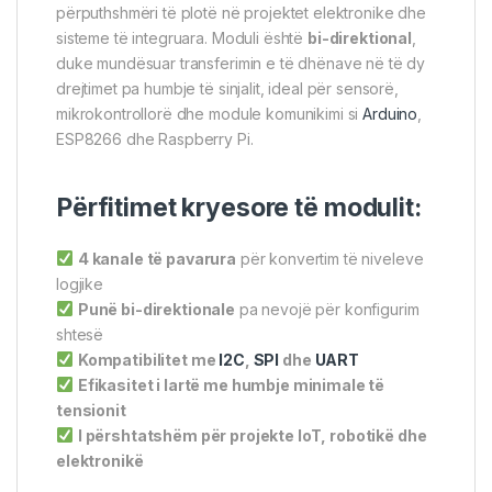
përputhshmëri të plotë në projektet elektronike dhe
sisteme të integruara. Moduli është
bi-direktional
,
duke mundësuar transferimin e të dhënave në të dy
drejtimet pa humbje të sinjalit, ideal për sensorë,
mikrokontrollorë dhe module komunikimi si
Arduino
,
ESP8266 dhe Raspberry Pi.
Përfitimet kryesore të modulit:
4 kanale të pavarura
për konvertim të niveleve
logjike
Punë bi-direktionale
pa nevojë për konfigurim
shtesë
Kompatibilitet me
I2C
,
SPI
dhe
UART
Efikasitet i lartë me humbje minimale të
tensionit
I përshtatshëm për projekte IoT, robotikë dhe
elektronikë