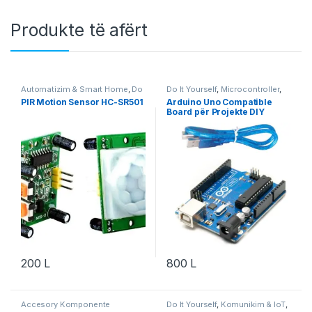
Produkte të afërt
Automatizim & Smart Home
,
Do
Do It Yourself
,
Microcontroller
,
It Yourself
,
Projekte & Starter Kit
,
Projekte & Starter Kit
,
Robotika
PIR Motion Sensor HC-SR501
Arduino Uno Compatible
Robotika
Board për Projekte DIY
200
L
800
L
Accesory Komponente
Do It Yourself
,
Komunikim & IoT
,
Elektronik
,
Aksesorë Robotika
,
Microcontroller
,
Projekte &