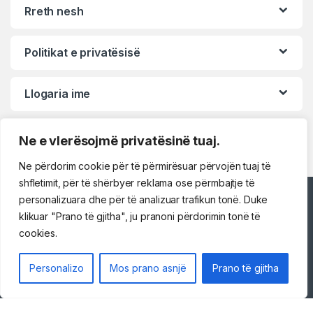
Rreth nesh
Politikat e privatësisë
Llogaria ime
Ne e vlerësojmë privatësinë tuaj.
Ne përdorim cookie për të përmirësuar përvojën tuaj të
shfletimit, për të shërbyer reklama ose përmbajtje të
personalizuara dhe për të analizuar trafikun tonë. Duke
Përshëndetje!
klikuar "Prano të gjitha", ju pranoni përdorimin tonë të
cookies.
Na kontaktoni
Personalizo
Mos prano asnjë
Prano të gjitha
069 73 48 717