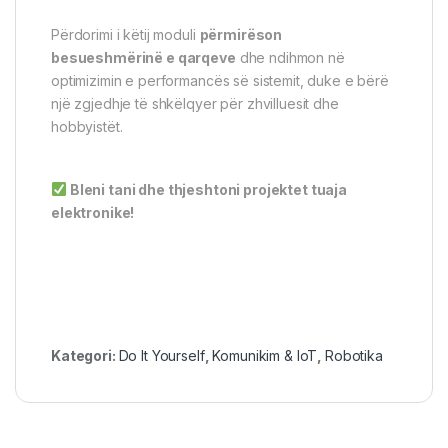
Përdorimi i këtij moduli
përmirëson
besueshmërinë e qarqeve
dhe ndihmon në
optimizimin e performancës së sistemit, duke e bërë
një zgjedhje të shkëlqyer për zhvilluesit dhe
hobbyistët.
Bleni tani dhe thjeshtoni projektet tuaja
elektronike!
Kategori:
Do It Yourself
,
Komunikim & IoT
,
Robotika