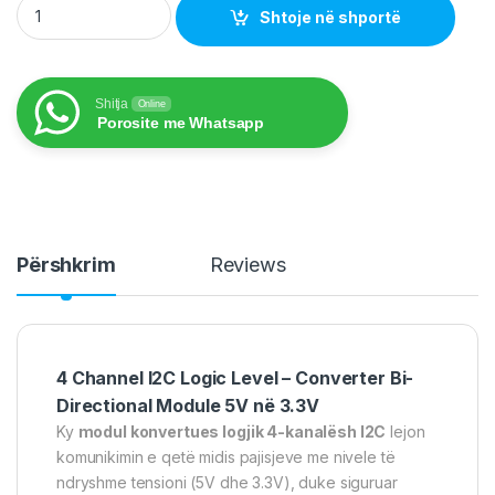
Shtoje në shportë
Shitja
Online
Porosite me Whatsapp
Përshkrim
Reviews
4 Channel I2C Logic Level – Converter Bi-
Directional Module 5V në 3.3V
Ky
modul konvertues logjik 4-kanalësh I2C
lejon
komunikimin e qetë midis pajisjeve me nivele të
ndryshme tensioni (5V dhe 3.3V), duke siguruar