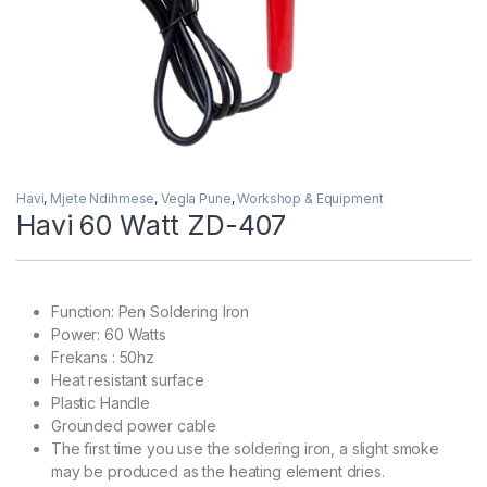
Havi
,
Mjete Ndihmese
,
Vegla Pune
,
Workshop & Equipment
Havi 60 Watt ZD-407
Function: Pen Soldering Iron
Power: 60 Watts
Frekans : 50hz
Heat resistant surface
Plastic Handle
Grounded power cable
The first time you use the soldering iron, a slight smoke
may be produced as the heating element dries.