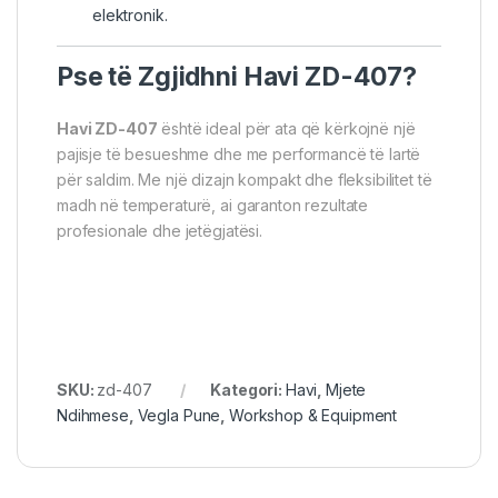
elektronik.
Pse të Zgjidhni Havi ZD-407?
Havi ZD-407
është ideal për ata që kërkojnë një
pajisje të besueshme dhe me performancë të lartë
për saldim. Me një dizajn kompakt dhe fleksibilitet të
madh në temperaturë, ai garanton rezultate
profesionale dhe jetëgjatësi.
SKU:
zd-407
Kategori:
Havi
,
Mjete
Ndihmese
,
Vegla Pune
,
Workshop & Equipment