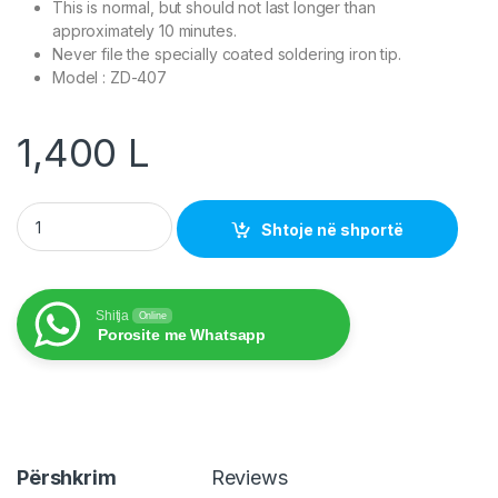
This is normal, but should not last longer than
approximately 10 minutes.
Never file the specially coated soldering iron tip.
Model : ZD-407
1,400
L
Havi 60 Watt ZD-407 quantity
Shtoje në shportë
Shitja
Online
Porosite me Whatsapp
Përshkrim
Reviews