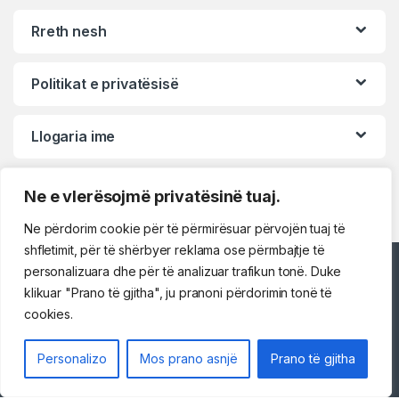
Rreth nesh
Politikat e privatësisë
Llogaria ime
Ne e vlerësojmë privatësinë tuaj.
Ne përdorim cookie për të përmirësuar përvojën tuaj të
shfletimit, për të shërbyer reklama ose përmbajtje të
Përshëndetje!
personalizuara dhe për të analizuar trafikun tonë. Duke
klikuar "Prano të gjitha", ju pranoni përdorimin tonë të
cookies.
Na kontaktoni
Personalizo
Mos prano asnjë
Prano të gjitha
069 73 48 717