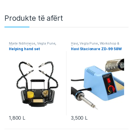
Produkte të afërt
Mjete Ndihmese
,
Vegla Pune
,
Havi
,
Vegla Pune
,
Workshop &
Workshop & Equipment
Equipment
Helping hand set
Havi Stacionare ZD-99 58W
1,800
L
3,500
L