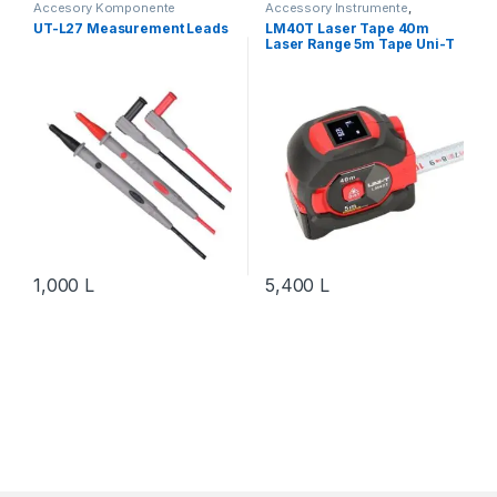
Accesory Komponente
Accessory Instrumente
,
Elektronik
,
Accessory
Instrumente
,
Uni-t
,
Vegla Pune
,
UT-L27 Measurement Leads
LM40T Laser Tape 40m
Instrumente
,
Instrumente
,
Workshop & Equipment
Laser Range 5m Tape Uni-T
Komponente Elektronik
,
Uni-t
,
Vegla Pune
,
Workshop &
Equipment
1,000
L
5,400
L