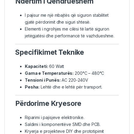
Ndërtim i Qëndrueshëm
I pajisur me një mbajtës që siguron stabilitet
gjatë përdorimit dhe siguri shtesë.
Elementi i ngrohjes me cilësi të lartë siguron
jetëgjatësi dhe performancë të vazhdueshme.
Specifikimet Teknike
Kapaciteti:
60 Watt
Gama e Temperaturës:
200°C – 480°C
Tensioni i Punës:
AC 220-240V
Pesha:
Lehtë dhe e lehtë për transport.
Përdorime Kryesore
Riparimi i pajisjeve elektronike.
Saldimi i komponentëve SMD dhe PCB.
Kryerja e projekteve DIY dhe prototipimit