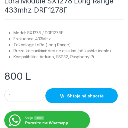
Lora Module SX1278 Long Range
433mhz DRF1278F
Model: SX1278 / DRF1278F
Frekuenca: 433MHz
Teknologji: LoRa (Long Range)
Rreze komunikimi: deri në disa km (në kushte ideale)
Kompatibilitet: Arduino, ESP32, Raspberry Pi
800
L
Lora Module SX1278 Long Range 433mhz DRF1278F quantity
Shtoje në shportë
Shitja
Online
Porosite me Whatsapp