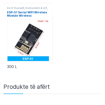
Do It Yourself
,
Komunikim & IoT
,
Robotika
ESP-01 Serial WIFI Wireless
Module Wireless
Transceiver 2.4G
300
L
Produkte të afërt