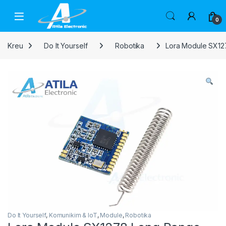
Skip to navigation
Skip to content
Open
0
Kreu
Do It Yourself
Robotika
Lora Module SX1
Do It Yourself
,
Komunikim & IoT
,
Module
,
Robotika