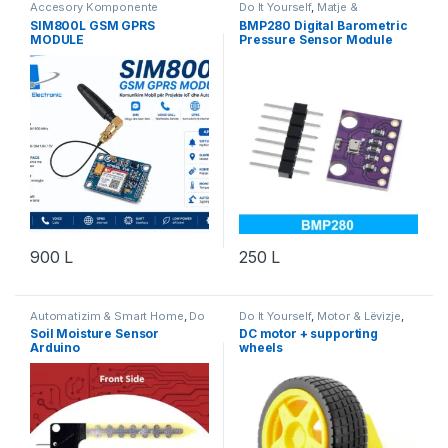
Accesory Komponente
Do It Yourself
,
Matje &
Elektronik
,
Do It Yourself
,
Instrumente
,
Robotika
SIM800L GSM GPRS
BMP280 Digital Barometric
Komponente Elektronik
,
MODULE
Pressure Sensor Module
Komunikim & IoT
,
Robotika
900
L
250
L
Automatizim & Smart Home
,
Do
Do It Yourself
,
Motor & Lëvizje
,
It Yourself
,
Projekte & Starter Kit
,
Projekte & Starter Kit
,
Robotika
Soil Moisture Sensor
DC motor + supporting
Robotika
Arduino
wheels