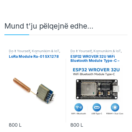
Mund t’ju pëlqejnë edhe…
Do It Yourself
,
Komunikim & IoT
,
Do It Yourself
,
Komunikim & IoT
,
Microcontroller
,
Robotika
Microcontroller
,
Projekte &
LoRa Module Ra-01 SX1278
ESP32 WROVER 32U WiFi
Starter Kit
,
Robotika
Bluetooth Module Type-C –
Development Board IoT
800
L
800
L