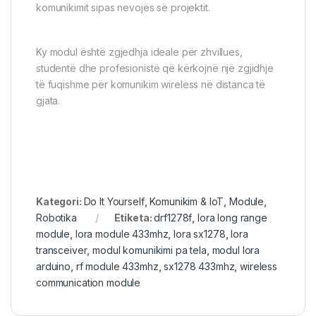
komunikimit sipas nevojës së projektit.
Ky modul është zgjedhja ideale për zhvillues,
studentë dhe profesionistë që kërkojnë një zgjidhje
të fuqishme për komunikim wireless në distanca të
gjata.
Kategori:
Do It Yourself
,
Komunikim & IoT
,
Module
,
Robotika
Etiketa:
drf1278f
,
lora long range
module
,
lora module 433mhz
,
lora sx1278
,
lora
transceiver
,
modul komunikimi pa tela
,
modul lora
arduino
,
rf module 433mhz
,
sx1278 433mhz
,
wireless
communication module