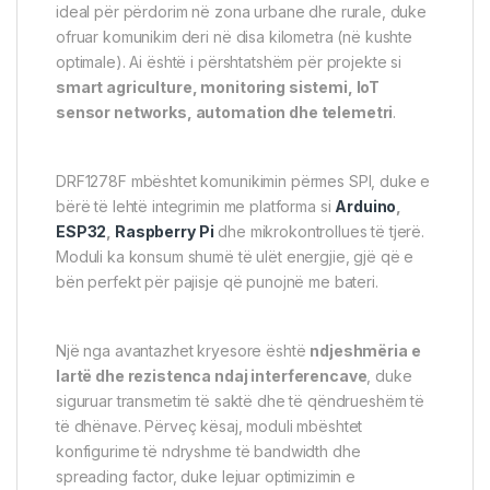
ideal për përdorim në zona urbane dhe rurale, duke
ofruar komunikim deri në disa kilometra (në kushte
optimale). Ai është i përshtatshëm për projekte si
smart agriculture, monitoring sistemi, IoT
sensor networks, automation dhe telemetri
.
DRF1278F mbështet komunikimin përmes SPI, duke e
bërë të lehtë integrimin me platforma si
Arduino
,
ESP32
,
Raspberry Pi
dhe mikrokontrollues të tjerë.
Moduli ka konsum shumë të ulët energjie, gjë që e
bën perfekt për pajisje që punojnë me bateri.
Një nga avantazhet kryesore është
ndjeshmëria e
lartë dhe rezistenca ndaj interferencave
, duke
siguruar transmetim të saktë dhe të qëndrueshëm të
të dhënave. Përveç kësaj, moduli mbështet
konfigurime të ndryshme të bandwidth dhe
spreading factor, duke lejuar optimizimin e