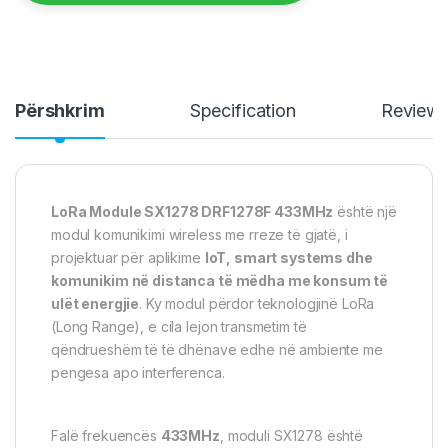
Përshkrim
Specification
Review
LoRa Module SX1278 DRF1278F 433MHz
është një
modul komunikimi wireless me rreze të gjatë, i
projektuar për aplikime
IoT, smart systems dhe
komunikim në distanca të mëdha me konsum të
ulët energjie
. Ky modul përdor teknologjinë LoRa
(Long Range), e cila lejon transmetim të
qëndrueshëm të të dhënave edhe në ambiente me
pengesa apo interferenca.
Falë frekuencës
433MHz
, moduli SX1278 është